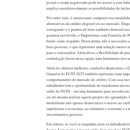
possui o nome negativado pode ter acesso a essa linha
amplia consideravelmente as possibilidades de inclus
Por outro lado, é interessante comparar essa modalid
alternativas de crédito disponíveis no mercado. Enq
consignado e o penhor de bens também oferecem taxa
garantia envolvida, o Empréstimo com Garantia do F
fundo como respaldo. Dessa forma, não é necessário ar
bens pessoais, o que representa uma solução menos i
para o consumidor. Além disso, a flexibilidade de pra
contratação fazem dessa opção uma ferramenta inovad
Além de oferecer melhores condições financeiras, o
Garantia do FGTS 2025 também representa uma imp
comportamento do mercado de crédito. Com essa ino
trabalhador tem a oportunidade de transformar um rec
saldo do FGTS – em uma ferramenta para investir em 
ou até mesmo realizar aquele projeto tão aguardado. P
modalidade não apenas democratiza o acesso ao créd
impulsiona a economia, ao estimular o consumo e a r
investimentos pessoais.
Em síntese, se você se enquadra entre os trabalhadore
Saque-Aniversário e possui saldo disponível no FGTS