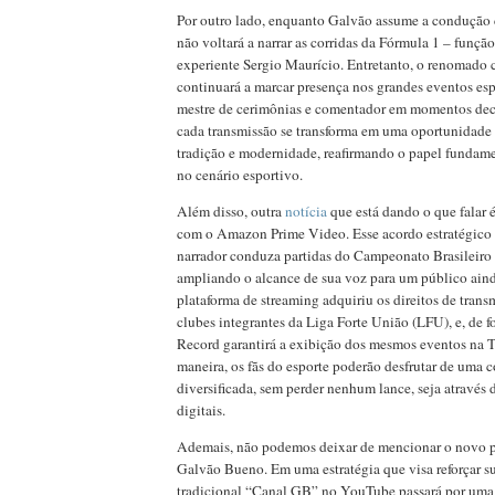
Por outro lado, enquanto Galvão assume a condução 
não voltará a narrar as corridas da Fórmula 1 – funç
experiente Sergio Maurício. Entretanto, o renomado
continuará a marcar presença nos grandes eventos es
mestre de cerimônias e comentador em momentos deci
cada transmissão se transforma em uma oportunidade 
tradição e modernidade, reafirmando o papel funda
no cenário esportivo.
Além disso, outra
notícia
que está dando o que falar 
com o Amazon Prime Video. Esse acordo estratégico p
narrador conduza partidas do Campeonato Brasileiro 
ampliando o alcance de sua voz para um público aind
plataforma de streaming adquiriu os direitos de trans
clubes integrantes da Liga Forte União (LFU), e, de 
Record garantirá a exibição dos mesmos eventos na 
maneira, os fãs do esporte poderão desfrutar de uma 
diversificada, sem perder nenhum lance, seja através
digitais.
Ademais, não podemos deixar de mencionar o novo pr
Galvão Bueno. Em uma estratégia que visa reforçar su
tradicional “Canal GB” no YouTube passará por uma