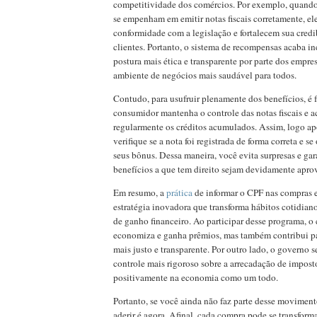
competitividade dos comércios. Por exemplo, quando
se empenham em emitir notas fiscais corretamente, e
conformidade com a legislação e fortalecem sua credi
clientes. Portanto, o sistema de recompensas acaba 
postura mais ética e transparente por parte dos empre
ambiente de negócios mais saudável para todos.
Contudo, para usufruir plenamente dos benefícios, é
consumidor mantenha o controle das notas fiscais e
regularmente os créditos acumulados. Assim, logo a
verifique se a nota foi registrada de forma correta e s
seus bônus. Dessa maneira, você evita surpresas e gar
benefícios a que tem direito sejam devidamente apro
Em resumo, a
prática
de informar o CPF nas compras
estratégia inovadora que transforma hábitos cotidia
de ganho financeiro. Ao participar desse programa, 
economiza e ganha prêmios, mas também contribui pa
mais justo e transparente. Por outro lado, o governo s
controle mais rigoroso sobre a arrecadação de imposto
positivamente na economia como um todo.
Portanto, se você ainda não faz parte desse movimen
aderir é agora. Afinal, cada compra pode se transfor