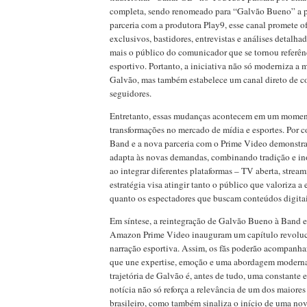
completa, sendo renomeado para “Galvão Bueno” a p
parceria com a produtora Play9, esse canal promete o
exclusivos, bastidores, entrevistas e análises detalh
mais o público do comunicador que se tornou referên
esportivo. Portanto, a iniciativa não só moderniza a 
Galvão, mas também estabelece um canal direto de 
seguidores.
Entretanto, essas mudanças acontecem em um moment
transformações no mercado de mídia e esportes. Por c
Band e a nova parceria com o Prime Video demonstra
adapta às novas demandas, combinando tradição e in
ao integrar diferentes plataformas – TV aberta, streami
estratégia visa atingir tanto o público que valoriza a 
quanto os espectadores que buscam conteúdos digitais
Em síntese, a reintegração de Galvão Bueno à Band e
Amazon Prime Video inauguram um capítulo revoluci
narração esportiva. Assim, os fãs poderão acompanh
que une expertise, emoção e uma abordagem modern
trajetória de Galvão é, antes de tudo, uma constante 
notícia não só reforça a relevância de um dos maiore
brasileiro, como também sinaliza o início de uma no