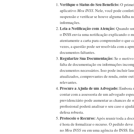
Verifique o Status do Seu Benefício:
O primei
aplicativo
Meu INSS
. Nele, você pode confer
suspensão e verificar se houve alguma falha n
informações.
Leia a Notificação com Atenção:
Quando um 
o INSS envia uma notificação explicando o mo
atentamente a carta para compreender o que c
vezes, a questão pode ser resolvida com a apr
documentos faltantes.
Regularize Sua Documentação:
Se o motivo 
falta de documentação ou informações incompl
documentos necessários. Isso pode incluir la
atualizados, comprovantes de renda, entre ou
relevantes.
Procure a Ajuda de um Advogado:
Embora nã
contar com a assessoria de um advogado espec
previdenciário pode aumentar as chances de s
profissional poderá analisar o seu caso e ajud
defesa robusta.
Protocole o Recurso:
Após reunir toda a doc
é hora de formalizar o recurso. O pedido deve 
no
Meu INSS
ou em uma agência do INSS. En