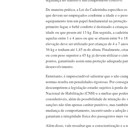
segurança no trânsito é um compromisso coletivo.
De maneira prática, a Lei da Cadeirinha especifica os 
que devem ser empregados conforme a idade e o peso 
equipamento tem um papel fundamental na proteção
primeiro lugar, o bebê conforto é destinado a criança
idade ou que pesem até 13 kg. Em seguida, a cadeirin
aquelas entre 1 e 4 anos ou que se situem entre 9 e 18
elevação deve ser utilizado por crianças de 4 a 7 ano
36 kg e tenham até 1,45 m de altura. Finalmente, cri
ou com peso superior a 45 kg já devem utilizar o cint
pontos, garantindo assim uma proteção adequada para
desenvolvimento.
Entretanto, é imprescindível salientar que o não cum
normas resulta em penalidades rigorosas. Por consegu
descumprirem a legislação estarão sujeitos à perda de
Nacional de Habilitação (CNH) e a multas que podem
consideráveis, além da possibilidade de retenção do 
sanções não têm apenas caráter punitivo, mas tamb
mudança de comportamento, incentivando a adoção d
garantam a integridade física dos passageiros mais vu
Além disso, vale ressaltar que a conscientização e a 