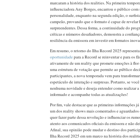
marcaram a história dos realities. Na primeira tempor
influenciadora Any Borges, encantou o público com su
personalidade, enquanto na segunda edição, o surfis
campeão, provando que o formato é capaz de revelar h
surpreendentes. Dessa forma, a continuidade do pro
críticas e números desafiadores, demonstra a confianç
resiliência da emissora em investir em formatos inovad
Em resumo, o retorno do Ilha Record 2025 represent
oportunidade
para a Record se reinventar e para os fã
ativamente de um reality que promete emoções à flor 
uma estrutura de votação que permite ao público deci
participantes, a nova temporada vem para transforma
espetáculo de interação e surpresas. Portanto, se você
nenhuma novidade e deseja entender como realizar a
informado e acompanhe todas as atualizações!
Por fim, vale destacar que as primeiras informações já
um dos reality shows mais comentados e aguardados 
quer fazer parte dessa revolução e influenciar os rum
atento aos comunicados oficiais da emissora e não dei
Afinal, sua opinião pode mudar o destino dos particip
Ilha Record 2025 em um marco na história dos realitie