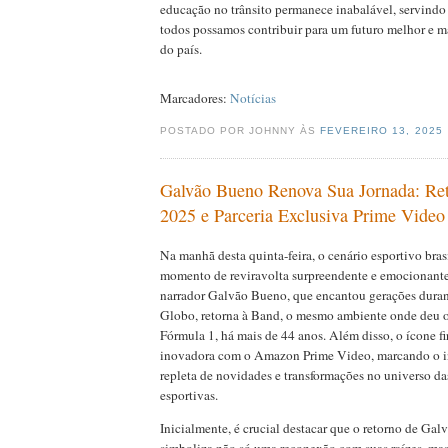
educação no trânsito permanece inabalável, servind
todos possamos contribuir para um futuro melhor e ma
do país.
Marcadores:
Notícias
POSTADO POR JOHNNY ÀS
FEVEREIRO 13, 2025
Galvão Bueno Renova Sua Jornada: Re
2025 e Parceria Exclusiva Prime Video
Na manhã desta quinta-feira, o cenário esportivo bra
momento de reviravolta surpreendente e emocionante.
narrador Galvão Bueno, que encantou gerações duran
Globo, retorna à Band, o mesmo ambiente onde deu o
Fórmula 1, há mais de 44 anos. Além disso, o ícone f
inovadora com o Amazon Prime Video, marcando o in
repleta de novidades e transformações no universo da
esportivas.
Inicialmente, é crucial destacar que o retorno de Ga