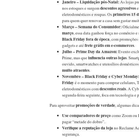
Janeiro – Liquidação pós-Natal:
As lojas pr
descontos agressivos
nos estoques e surgem
e
primeiros 15 d
eletrodomésticos e roupas. Os
para quem quer renovar a casa sem gastar muit
Março – Semana do Consumidor:
Oficialme
março
, essa data ganhou força no comércio e
Black Friday fora de época
, com promoções 
frete grátis em e-commerces
gadgets e até
.
Julho – Prime Day da Amazon:
Evento exclu
influencia outras lojas
Prime, mas que
. Smart
ouvido, smartwatches e utensílios doméstic
muito atraentes
.
Novembro – Black Friday e Cyber Monday
Friday
é o momento para comprar celulares, 
descontos reais
eletrodomésticos com
. A Cyb
segunda-feira seguinte, foca em tecnologia e p
promoções de verdade
Para aproveitar
, algumas dica
Use comparadores de preço
como Zoom ou Bu
pagar “metade do dobro”.
Verifique a reputação da loja
no Reclame Aqu
segurança.