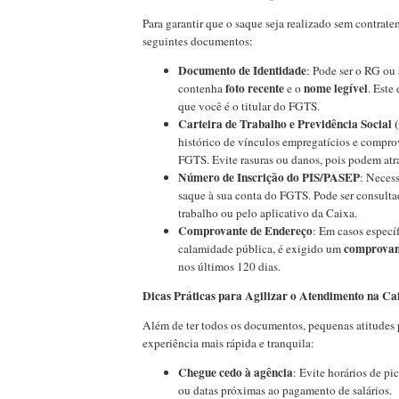
Para garantir que o saque seja realizado sem contrate
seguintes documentos:
Documento de Identidade
: Pode ser o RG ou
foto recente
nome legível
contenha
e o
. Este
que você é o titular do FGTS.
Carteira de Trabalho e Previdência Social
histórico de vínculos empregatícios e comprov
FGTS. Evite rasuras ou danos, pois podem atra
Número de Inscrição do PIS/PASEP
: Necess
saque à sua conta do FGTS. Pode ser consultad
trabalho ou pelo aplicativo da Caixa.
Comprovante de Endereço
: Em casos especí
comprovan
calamidade pública, é exigido um
nos últimos 120 dias.
Dicas Práticas para Agilizar o Atendimento na Ca
Além de ter todos os documentos, pequenas atitudes 
experiência mais rápida e tranquila:
Chegue cedo à agência
: Evite horários de pi
ou datas próximas ao pagamento de salários.