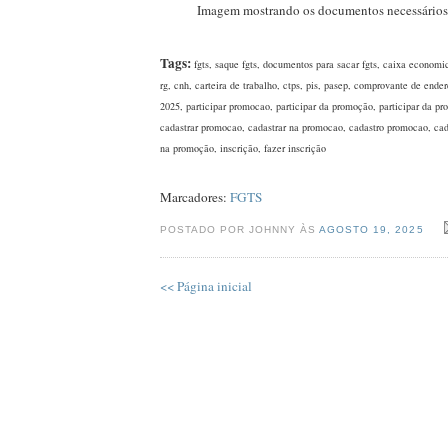
Imagem mostrando os documentos necessário
Tags:
fgts, saque fgts, documentos para sacar fgts, caixa economic
rg, cnh, carteira de trabalho, ctps, pis, pasep, comprovante de ender
2025, participar promocao, participar da promoção, participar da p
cadastrar promocao, cadastrar na promocao, cadastro promocao, cad
na promoção, inscrição, fazer inscrição
Marcadores:
FGTS
POSTADO POR JOHNNY ÀS
AGOSTO 19, 2025
<< Página inicial