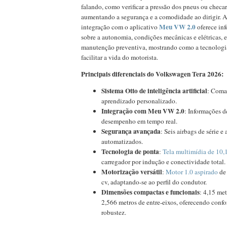
falando, como verificar a pressão dos pneus ou checar 
aumentando a segurança e a comodidade ao dirigir. A
Meu VW 2.0
integração com o aplicativo
oferece in
sobre a autonomia, condições mecânicas e elétricas, 
manutenção preventiva, mostrando como a tecnolog
facilitar a vida do motorista.
Principais diferenciais do Volkswagen Tera 2026:
Sistema Otto de inteligência artificial
: Coma
aprendizado personalizado.
Integração com Meu VW 2.0
: Informações 
desempenho em tempo real.
Segurança avançada
: Seis airbags de série 
automatizados.
Tecnologia de ponta
:
Tela multimídia de 10,
carregador por indução e conectividade total.
Motorização versátil
:
Motor 1.0 aspirado
de 
cv, adaptando-se ao perfil do condutor.
Dimensões compactas e funcionais
: 4,15 me
2,566 metros de entre-eixos, oferecendo conf
robustez.