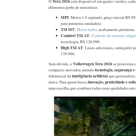
Tera 2026
O
está disponível em quatro versões, cad
diferentes perfis de motoristas:
MPI
: Motor 1.0 aspirado, preço inicial R$ 9
para primeiras unidades).
TSI MT
:
Motor turbo
, acabamento premium,
Comfort TSI AT
:
Controle de cruzeiro adapt
tecnologia, R$ 126.990.
High TSI AT
: Luxos adicionais, carregador 
139.990.
Volkswagen Tera 2026
Sem dúvida, o
se posiciona
tecnologia, segurança 
compacto inovador, unindo
inteligência artificial
diferencial da
que personaliza 
inovação, praticidade e sofi
única. Para quem busca
uma escolha que combina todas essas qualidades em 