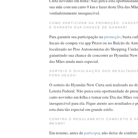
Creta novinho em folha! Não perca esta oportunidade
sua mãe com um carro 0 km e fazer deste Dia das M
verdadeiramente inesquecível.
COMO PARTICIPAR DA PROMOÇÃO: CADAS
E GARANTA SUA CHANCE DE GANHAR!
Para garantir sua participação na
promoção
, basta ca
fiscais de compra via app Prizor ou no Balcão de Au
localizado no Piso Autonomistas do Shopping União.
garantindo sua chance de concorrer ao Hyundai New 
das Mães ainda mais especial.
SORTEIO E DIVULGAÇÃO DOS RESULTADOS
FORA DESSA!
O sorteio do Hyundai New Creta será realizado no di
Loteria Federal. Não perca esta oportunidade de pre
carro novinho em folha e tornar este Dia das Mães v
inesquecível para ela. Fique atento aos resultados e p
esta data tão especial em grande estilo.
CONFIRA O REGULAMENTO COMPLETO E P
MESMO!
Em resumo, antes de
participar
, não deixe de conferi