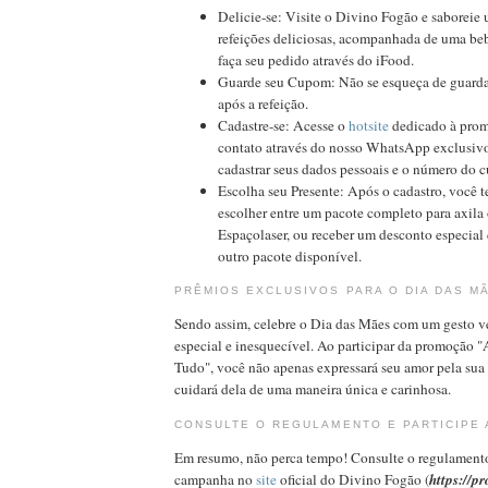
Delicie-se: Visite o Divino Fogão e saboreie
refeições deliciosas, acompanhada de uma beb
faça seu pedido através do iFood.
Guarde seu Cupom: Não se esqueça de guardar
após a refeição.
Cadastre-se: Acesse o
hotsite
dedicado à prom
contato através do nosso WhatsApp exclusiv
cadastrar seus dados pessoais e o número do c
Escolha seu Presente: Após o cadastro, você t
escolher entre um pacote completo para axila
Espaçolaser, ou receber um desconto especia
outro pacote disponível.
PRÊMIOS EXCLUSIVOS PARA O DIA DAS M
Sendo assim, celebre o Dia das Mães com um gesto 
especial e inesquecível. Ao participar da promoção
Tudo", você não apenas expressará seu amor pela su
cuidará dela de uma maneira única e carinhosa.
CONSULTE O REGULAMENTO E PARTICIPE 
Em resumo, não perca tempo! Consulte o regulament
campanha no
site
oficial do Divino Fogão (
https://p