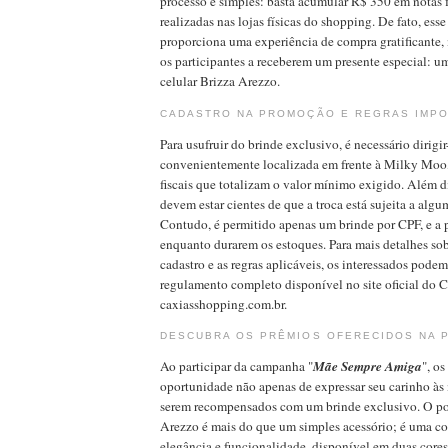
processo é simples: basta acumular R$ 350 em notas f
realizadas nas lojas físicas do shopping. De fato, ess
proporciona uma experiência de compra gratificante,
os participantes a receberem um presente especial: u
celular Brizza Arezzo.
CADASTRO NA PROMOÇÃO E REGRAS IMP
Para usufruir do brinde exclusivo, é necessário dirigir
convenientemente localizada em frente à Milky Moo, 
fiscais que totalizam o valor mínimo exigido. Além di
devem estar cientes de que a troca está sujeita a alg
Contudo, é permitido apenas um brinde por CPF, e a 
enquanto durarem os estoques. Para mais detalhes sob
cadastro e as regras aplicáveis, os interessados podem
regulamento completo disponível no site oficial do 
caxiasshopping.com.br.
DESCUBRA OS PRÊMIOS OFERECIDOS NA
Ao participar da campanha "
Mãe Sempre Amiga
", os
oportunidade não apenas de expressar seu carinho à
serem recompensados com um brinde exclusivo. O por
Arezzo é mais do que um simples acessório; é uma c
elegância e funcionalidade, disponível em duas cores