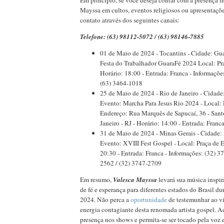
Em princípio, se você deseja contar com a presença i
Mayssa em cultos, eventos religiosos ou apresentaçõe
contato através dos seguintes canais:
Telefone: (63) 98112-5072 / (63) 98146-7885
01 de Maio de 2024 - Tocantins - Cidade: Gua
Festa do Trabalhador GuaraFé 2024 Local: Praç
Horário: 18:00 - Entrada: Franca - Informaçõe
(63) 3464-1018
25 de Maio de 2024 - Rio de Janeiro - Cidade:
Evento: Marcha Para Jesus Rio 2024 - Local: 
Endereço: Rua Marquês de Sapucaí, 36 - Santo
Janeiro - RJ - Horário: 14:00 - Entrada: Franc
31 de Maio de 2024 - Minas Gerais - Cidade:
Evento: XVIII Fest Gospel - Local: Praça de E
20:30 - Entrada: Franca - Informações: (32) 3
2562 / (32) 3747-2709
Em resumo,
Valesca Mayssa
levará sua música inspi
de fé e esperança para diferentes estados do Brasil d
2024. Não perca a
oportunidade
de testemunhar ao vi
energia contagiante desta renomada artista gospel. A
presença nos shows e permita-se ser tocado pela voz 