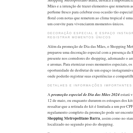
Shopping Metropolitano Barra, destaca a importância
Mães e a intenção de trazer elementos que remetem ao 
perfume fresco para celebrar essa ocasião tão especial
floral com notas que remetem ao clima tropical é u
um convite para vivenciarem momentos únicos.
DECORAÇÃO ESPECIAL E ESPAÇO INSTAG
REGISTRAR MOMENTOS ÚNICOS
Além da promoção de Dia das Mães, o Shopping Met
preparou uma decoração especial com a presença da B
presente nos corredores do shopping, adornando o am
e aromas. Para eternizar esses momentos especiais, os 
oportunidade de desfrutar de um espaço instagramável
onde poderão registrar suas experiências e compartilhá
DETALHES E INFORMAÇÕES IMPORTANTES
A
promoção especial de Dia das Mães 2024
estará v
12 de maio, ou enquanto durarem os estoques dos kit
ressaltar que a retirada do kit é limitada a um por CP
regulamento completo da promoção pode ser encontrad
Shopping Metropolitano Barra
, assim como no sta
localizado no segundo piso do shopping.