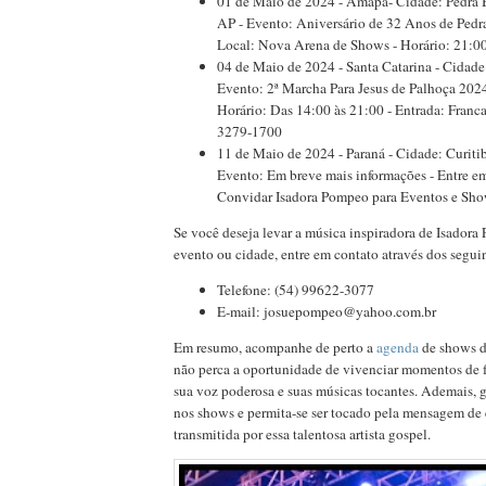
01 de Maio de 2024 - Amapá- Cidade: Pedra 
AP - Evento: Aniversário de 32 Anos de Pedr
Local: Nova Arena de Shows - Horário: 21:00
04 de Maio de 2024 - Santa Catarina - Cidade:
Evento: 2ª Marcha Para Jesus de Palhoça 2024
Horário: Das 14:00 às 21:00 - Entrada: Franca
3279-1700
11 de Maio de 2024 - Paraná - Cidade: Curitiba
Evento: Em breve mais informações - Entre e
Convidar Isadora Pompeo para Eventos e Sh
Se você deseja levar a música inspiradora de Isadora
evento ou cidade, entre em contato através dos seguin
Telefone: (54) 99622-3077
E-mail: josuepompeo@yahoo.com.br
Em resumo, acompanhe de perto a
agenda
de shows d
não perca a oportunidade de vivenciar momentos de 
sua voz poderosa e suas músicas tocantes. Ademais, g
nos shows e permita-se ser tocado pela mensagem de
transmitida por essa talentosa artista gospel.