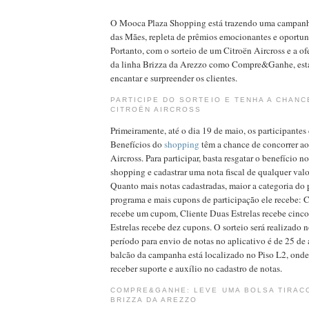
O Mooca Plaza Shopping está trazendo uma campanha
das Mães, repleta de prêmios emocionantes e oportun
Portanto, com o sorteio de um Citroën Aircross e a ofe
da linha Brizza da Arezzo como Compre&Ganhe, es
encantar e surpreender os clientes.
PARTICIPE DO SORTEIO E TENHA A CHAN
CITROËN AIRCROSS
Primeiramente, até o dia 19 de maio, os participante
Benefícios do
shopping
têm a chance de concorrer a
Aircross. Para participar, basta resgatar o benefício n
shopping e cadastrar uma nota fiscal de qualquer valo
Quanto mais notas cadastradas, maior a categoria do 
programa e mais cupons de participação ele recebe: 
recebe um cupom, Cliente Duas Estrelas recebe cinco
Estrelas recebe dez cupons. O sorteio será realizado n
período para envio de notas no aplicativo é de 25 de 
balcão da campanha está localizado no Piso L2, onde
receber suporte e auxílio no cadastro de notas.
COMPRE&GANHE: LEVE UMA BOLSA TIRACO
BRIZZA DA AREZZO