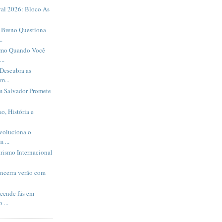
al 2026: Bloco As
Breno Questiona
.
smo Quando Você
..
Descubra as
m...
m Salvador Promete
o, História e
evoluciona o
 ...
rismo Internacional
encerra verão com
eende fãs em
 ...