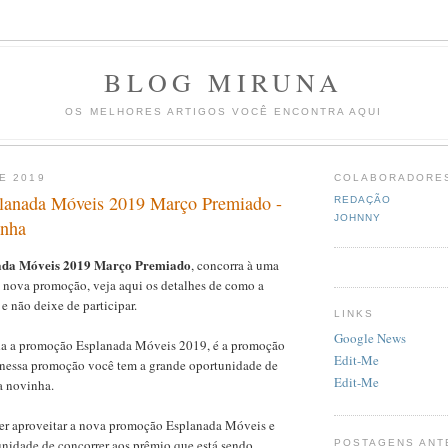
BLOG MIRUNA
OS MELHORES ARTIGOS VOCÊ ENCONTRA AQUI
E 2019
COLABORADORE
lanada Móveis 2019 Março Premiado -
REDAÇÃO
JOHNNY
inha
da Móveis 2019 Março Premiado
, concorra à uma
a nova promoção, veja aqui os detalhes de como a
 não deixe de participar.
LINKS
Google News
da a promoção Esplanada Móveis 2019, é a promoção
Edit-Me
nessa promoção você tem a grande oportunidade de
Edit-Me
a novinha.
r aproveitar a nova promoção Esplanada Móveis e
unidade de concorrer aos prêmio que está sendo
POSTAGENS ANT