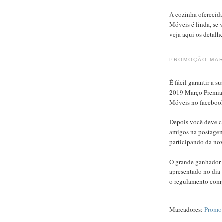
A cozinha ofereci
Móveis é linda, se 
veja aqui os detalh
PROMOÇÃO MAR
É fácil garantir a
2019 Março Premiad
Móveis no faceboo
Depois você deve c
amigos na postagem 
participando da n
O grande ganhador
apresentado no dia 
o regulamento comp
Marcadores:
Promo