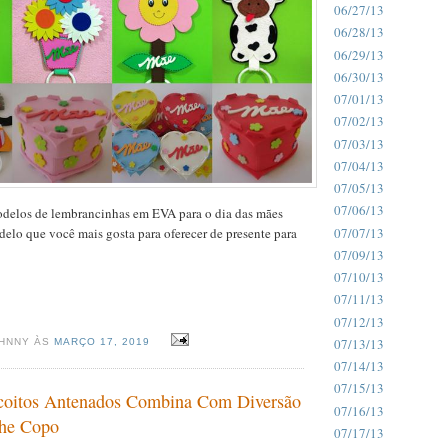
06/27/13
06/28/13
06/29/13
06/30/13
07/01/13
07/02/13
07/03/13
07/04/13
07/05/13
07/06/13
odelos de lembrancinhas em EVA para o dia das mães
07/07/13
elo que você mais gosta para oferecer de presente para
07/09/13
07/10/13
07/11/13
07/12/13
07/13/13
OHNNY ÀS
MARÇO 17, 2019
07/14/13
07/15/13
coitos Antenados Combina Com Diversão
07/16/13
he Copo
07/17/13