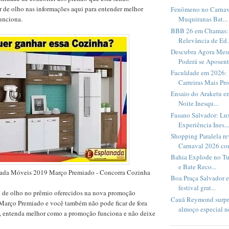
car de olho nas informações aqui para entender melhor
Fenômeno no Carnav
unciona.
Muquiranas Bat...
BBB 26 em Chamas: 
Relevância de Ed..
Descubra Agora Me
Poderá se Aposent.
Faculdade em 2026: 
Carreiras Mais Pro
Ensaio do Araketu e
Noite Inesqu...
Fasano Salvador: Lux
Experiência Ines...
Shopping Paralela r
Carnaval 2026 com
Bahia Explode no Tu
e Bate Reco...
ada Móveis 2019 Março Premiado - Concorra Cozinha
Boa Praça Salvador 
festival grat...
e de olho no prêmio oferecidos na nova promoção
Cauã Reymond surpr
arço Premiado e você também não pode ficar de fora
almoço especial no
, entenda melhor como a promoção funciona e não deixe