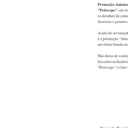
Promoção Antenad
"Petiscopo"
, são d
os detalhes de com
funciona e garanta 
Acaba de ser lança
é a promoção "Ante
um ótimo brinde ne
Não deixe de conhe
biscoitos recheados
"Petiscopo" e claro 
Promoção Biscoi