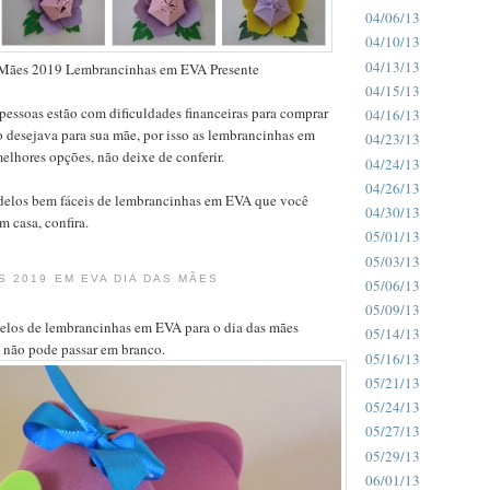
04/06/13
04/10/13
04/13/13
 Mães 2019 Lembrancinhas em EVA Presente
04/15/13
essoas estão com dificuldades financeiras para comprar
04/16/13
o desejava para sua mãe, por isso as lembrancinhas em
04/23/13
lhores opções, não deixe de conferir.
04/24/13
04/26/13
elos bem fáceis de lembrancinhas em EVA que você
04/30/13
 casa, confira.
05/01/13
05/03/13
 2019 EM EVA DIA DAS MÃES
05/06/13
05/09/13
elos de lembrancinhas em EVA para o dia das mães
05/14/13
 não pode passar em branco.
05/16/13
05/21/13
05/24/13
05/27/13
05/29/13
06/01/13