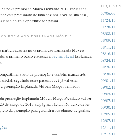
ARQUIVOS
da na nova promoção Março Premiado 2019 Esplanada
07/06/09
você está precisando de uma cozinha nova na sua casa,
11/24/10
es e não deixe a oportunidade passar.
01/28/11
08/08/11
ÇO PREMIADO ESPLANADA MÓVEIS
08/09/11
08/11/11
 sua participação na nova promoção Esplanada Móveis
08/16/11
o, o primeiro passo é acessar a
página oficial
Esplanada
08/24/11
k.
08/26/11
08/30/11
ompartilhar a foto da promoção e também marcar três
oficial, seguindo esses passos, você já vai estar
09/01/11
ova promoção Esplanada Móveis Março Premiado.
09/02/11
09/05/11
 da promoção Esplanada Móveis Março Premiado vai ser
09/07/11
29 de março de 2019 na página oficial, não deixe de ler
09/30/11
leto da promoção para garantir a sua chance de ganhar.
12/05/11
12/07/11
ções
12/11/11
12/12/11