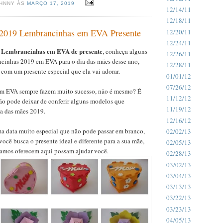
OHNNY ÀS
MARÇO 17, 2019
12/14/11
12/18/11
 2019 Lembrancinhas em EVA Presente
12/20/11
12/24/11
9 Lembrancinhas em EVA de presente
, conheça alguns
12/26/11
cinhas 2019 em EVA para o dia das mães desse ano,
12/28/11
com um presente especial que ela vai adorar.
01/01/12
07/26/12
em EVA sempre fazem muito sucesso, não é mesmo? É
11/12/12
ão pode deixar de conferir alguns modelos que
11/19/12
ia das mães 2019.
12/16/12
ma data muito especial que não pode passar em branco,
02/02/13
ocê busca o presente ideal e diferente para a sua mãe,
02/05/13
 vamos oferecem aqui possam ajudar você.
02/28/13
03/02/13
03/04/13
03/13/13
03/22/13
03/23/13
04/05/13