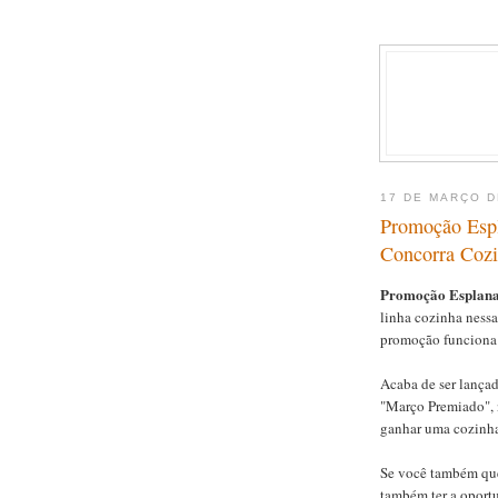
17 DE MARÇO D
Promoção Esp
Concorra Coz
Promoção Esplana
linha cozinha ness
promoção funciona e
Acaba de ser lança
"Março Premiado", 
ganhar uma cozinh
Se você também que
também ter a oport