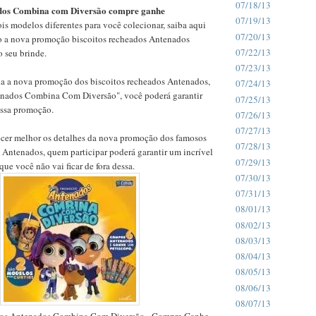
07/18/13
os Combina com Diversão compre ganhe
07/19/13
ois modelos diferentes para você colecionar, saiba aqui
07/20/13
o a nova promoção biscoitos recheados Antenados
07/22/13
o seu brinde.
07/23/13
da a nova promoção dos biscoitos recheados Antenados,
07/24/13
nados Combina Com Diversão", você poderá garantir
07/25/13
ssa promoção.
07/26/13
07/27/13
cer melhor os detalhes da nova promoção dos famosos
07/28/13
 Antenados, quem participar poderá garantir um incrível
07/29/13
que você não vai ficar de fora dessa.
07/30/13
07/31/13
08/01/13
08/02/13
08/03/13
08/04/13
08/05/13
08/06/13
08/07/13
tos Antenados Combina Com Diversão - Compre Ganhe