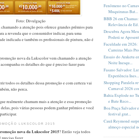
Fenômeno no Carnav
Muquiranas Bat...
BBB 26 em Chamas: 
Foto: Divulgação
Relevância de Ed..
chamando a atenção pois oferece grandes prêmios para
Descubra Agora Me
ara a revenda que o consumidor indicar, para uma
Poderá se Aposent.
dade indicada e também os profissionais de pintura, não é
Faculdade em 2026: 
Carreiras Mais Pro
Ensaio do Araketu e
a promoção nova da Lukscolor vem chamando a atenção
Noite Inesqu...
 acompanha os detalhes do que é preciso fazer para
Fasano Salvador: Lux
Experiência Ines...
Shopping Paralela r
rir todos os detalhes dessa promoção e com certeza vai
Carnaval 2026 com
ambém, não perca.
Bahia Explode no Tu
e Bate Reco...
que realmente chamam mais a atenção e essa promoção
 delas, pois várias pessoas podem ganhar prêmios e você
Boa Praça Salvador 
participar.
festival grat...
Cauã Reymond surpr
ROMOÇÃO LUKSCOLOR 2015
almoço especial no
promoção nova da Lukscolor 2015
? Então veja todos
 preciso fazer.