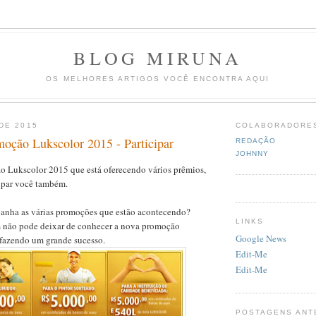
BLOG MIRUNA
OS MELHORES ARTIGOS VOCÊ ENCONTRA AQUI
DE 2015
COLABORADORE
moção Lukscolor 2015 - Participar
REDAÇÃO
JOHNNY
 Lukscolor 2015 que está oferecendo vários prêmios,
cipar você também.
nha as várias promoções que estão acontecendo?
LINKS
 não pode deixar de conhecer a nova promoção
Google News
 fazendo um grande sucesso.
Edit-Me
Edit-Me
POSTAGENS ANT