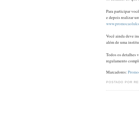
Para participar voc
e depois realizar u
www.promocaoluksc
Você ainda deve ind
além de uma institu
Todos os detalhes v
regulamento compl
Marcadores:
Promo
POSTADO POR R