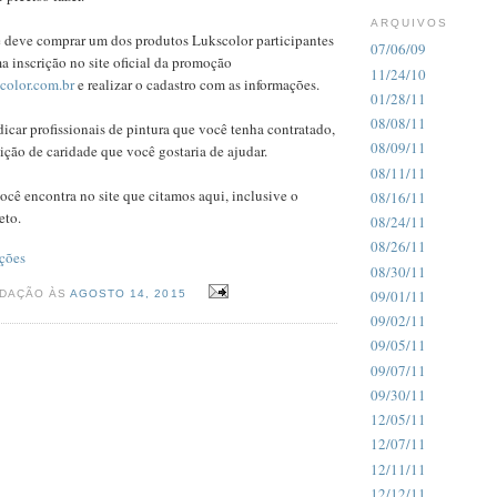
ARQUIVOS
ê deve comprar um dos produtos Lukscolor participantes
07/06/09
ma inscrição no site oficial da promoção
11/24/10
olor.com.br
e realizar o cadastro com as informações.
01/28/11
08/08/11
icar profissionais de pintura que você tenha contratado,
08/09/11
ição de caridade que você gostaria de ajudar.
08/11/11
ocê encontra no site que citamos aqui, inclusive o
08/16/11
eto.
08/24/11
08/26/11
ções
08/30/11
09/01/11
EDAÇÃO ÀS
AGOSTO 14, 2015
09/02/11
09/05/11
09/07/11
09/30/11
12/05/11
12/07/11
12/11/11
12/12/11