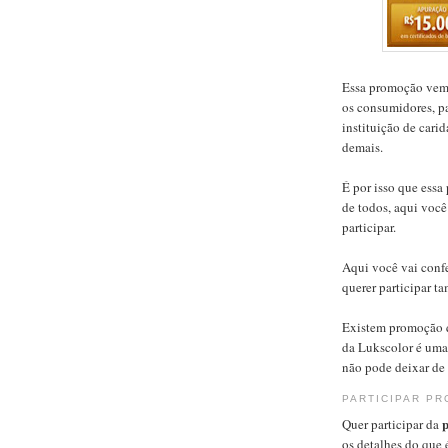
Essa promoção vem 
os consumidores, p
instituição de cari
demais.
É por isso que ess
de todos, aqui você
participar.
Aqui você vai confe
querer participar t
Existem promoção 
da Lukscolor é uma
não pode deixar de 
PARTICIPAR P
Quer participar da
os detalhes do que é