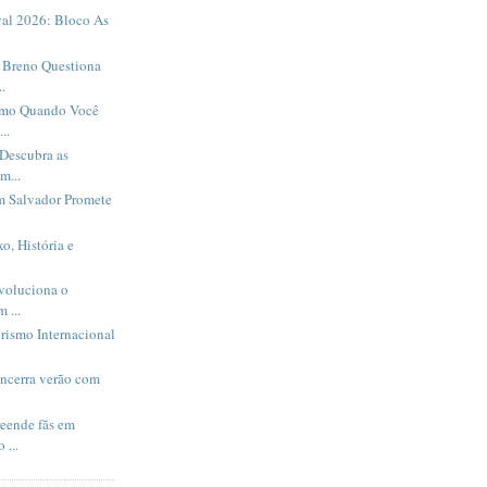
al 2026: Bloco As
Breno Questiona
.
smo Quando Você
..
Descubra as
m...
m Salvador Promete
o, História e
evoluciona o
 ...
rismo Internacional
encerra verão com
eende fãs em
 ...