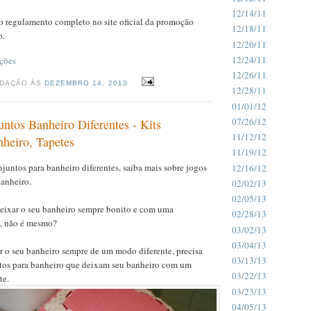
12/14/11
 o regulamento completo no site oficial da promoção
12/18/11
o.
12/20/11
12/24/11
ções
12/26/11
EDAÇÃO ÀS
DEZEMBRO 14, 2013
12/28/11
01/01/12
07/26/12
ntos Banheiro Diferentes - Kits
11/12/12
heiro, Tapetes
11/19/12
untos para banheiro diferentes, saiba mais sobre jogos
12/16/12
banheiro.
02/02/13
02/05/13
ixar o seu banheiro sempre bonito e com uma
02/28/13
e, não é mesmo?
03/02/13
03/04/13
r o seu banheiro sempre de um modo diferente, precisa
03/13/13
tos para banheiro que deixam seu banheiro com um
03/22/13
te.
03/23/13
04/05/13