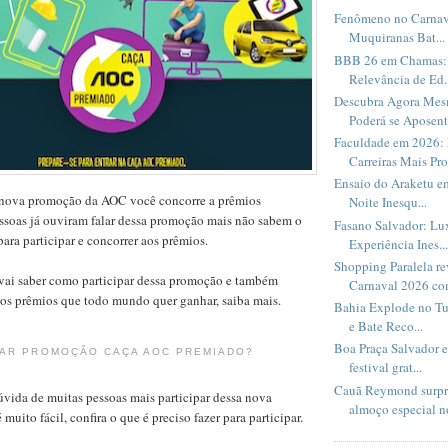
Fenômeno no Carnav
Muquiranas Bat...
BBB 26 em Chamas: 
Relevância de Ed..
Descubra Agora Me
Poderá se Aposent.
Faculdade em 2026: 
Carreiras Mais Pro
Ensaio do Araketu e
 nova promoção da AOC você concorre a prêmios
Noite Inesqu...
essoas já ouviram falar dessa promoção mais não sabem o
Fasano Salvador: Lux
para participar e concorrer aos prêmios.
Experiência Ines...
Shopping Paralela r
vai saber como participar dessa promoção e também
Carnaval 2026 com
 os prêmios que todo mundo quer ganhar, saiba mais.
Bahia Explode no Tu
e Bate Reco...
Boa Praça Salvador 
PAR PROMOÇÃO CAÇA AOC PREMIADO?
festival grat...
Cauã Reymond surpr
vida de muitas pessoas mais participar dessa nova
almoço especial no
uito fácil, confira o que é preciso fazer para participar.