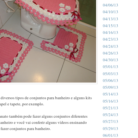
04/06/13
04/10/13
04/13/13
04/15/13
04/16/13
04/23/13
04/24/13
04/26/13
04/30/13
05/01/13
05/03/13
05/06/13
05/09/13
05/14/13
diversos tipos de conjuntos para banheiro e alguns kits
05/16/13
pel e tapete, por exemplo.
05/21/13
05/24/13
anato também pode fazer alguns conjuntos diferentes
05/27/13
banheiro e você vai conferir alguns vídeos ensinando
05/29/13
fazer conjuntos para banheiro.
06/01/13