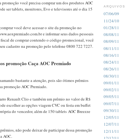
ssa promoção você precisa comprar um dos produtos AOC
ARQUIVOS
de ser tablets, monitores, Evo e televisores até o dia 15
07/06/09
11/24/10
 comprar você deve acessar o site da promoção no
01/28/11
www.aoxpremiado.com.br e informar seus dados pessoais
08/08/11
 fiscal de comprar contendo o código promocional, você
08/09/11
seu cadastro na promoção pelo telefone 0800 722 7227.
08/11/11
08/16/11
08/24/11
mios promoção Caça AOC Premiado
08/26/11
08/30/11
hamando bastante a atenção, pois são ótimos prêmios
09/01/11
 na promoção AOC Premiado.
09/02/11
09/05/11
carro Renault Clio e também um prêmio no valor de R$
09/07/11
ode escolher as opções viagem CVC ou festa em buffet
09/30/11
 própria do vencedor, além de 150 tablets AOC Breezze
12/05/11
12/07/11
 prêmios, não pode deixar de participar dessa promoção
12/11/11
da AOC.
12/12/11