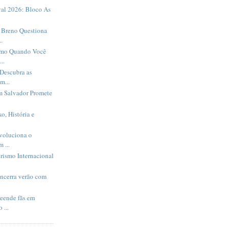
al 2026: Bloco As
Breno Questiona
.
smo Quando Você
..
Descubra as
m...
m Salvador Promete
o, História e
evoluciona o
 ...
rismo Internacional
encerra verão com
eende fãs em
 ...