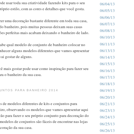
de usar toda sua criatividade fazendo kits para o seu
06/04/13
óprio estilo, com as cores e detalhes que você gosta.
06/05/13
06/06/13
zer uma decoração bastante diferente em toda sua casa,
06/07/13
do banheiro, pois muitas pessoas deixam suas casas
06/08/13
ões perfeitas mais acabam deixando o banheiro de lado.
06/10/13
06/11/13
sabe qual modelo de conjunto de banheiro colocar no
06/13/13
onhecer alguns modelos diferentes que vamos apresentar
vai gostar de alguns.
06/14/13
06/15/13
ê mais gostar pode usar como inspiração para fazer seu
06/16/13
ra o banheiro da sua casa.
06/17/13
06/18/13
06/19/13
UNTOS PARA BANHEIRO 2014
06/20/13
s de modelos diferentes de kits e conjuntos para
06/21/13
iro, observando os modelos que vamos apresentar aqui
06/23/13
ão para fazer o seu próprio conjunto para decoração do
06/24/13
 modelos de conjuntos são fáceis de encontrar nas lojas
06/25/13
coração da sua casa.
06/26/13