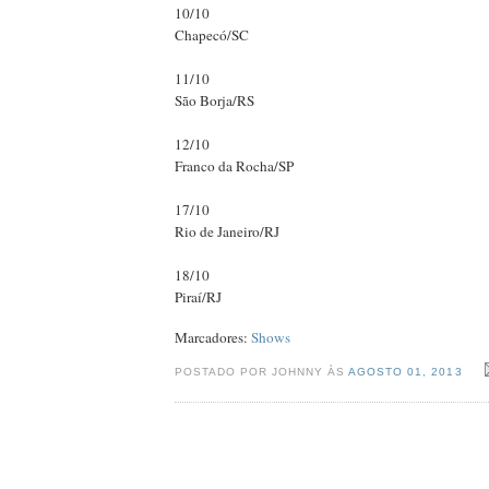
10/10
Chapecó/SC
11/10
São Borja/RS
12/10
Franco da Rocha/SP
17/10
Rio de Janeiro/RJ
18/10
Piraí/RJ
Marcadores:
Shows
POSTADO POR JOHNNY ÀS
AGOSTO 01, 2013