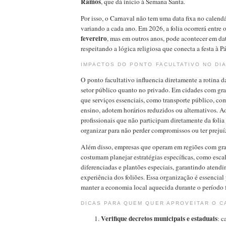
Ramos
, que dá início à Semana Santa.
Por isso, o Carnaval não tem uma data fixa no calend
variando a cada ano. Em 2026, a folia ocorrerá entre 
fevereiro
, mas em outros anos, pode acontecer em dat
respeitando a lógica religiosa que conecta a festa à P
IMPACTOS DO PONTO FACULTATIVO NO DIA
O ponto facultativo influencia diretamente a rotina d
setor público quanto no privado. Em cidades com gr
que serviços essenciais, como transporte público, com
ensino, adotem horários reduzidos ou alternativos. 
profissionais que não participam diretamente da folia
organizar para não perder compromissos ou ter prejuí
Além disso, empresas que operam em regiões com gran
costumam planejar estratégias específicas, como escal
diferenciadas e plantões especiais, garantindo atend
experiência dos foliões. Essa organização é essencial p
manter a economia local aquecida durante o período f
DICAS PARA QUEM QUER APROVEITAR O C
Verifique decretos municipais e estaduais
: c