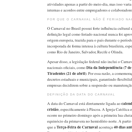
atividades apenas a partir do meio-dia, mas isso vari
internas e acordos entre empregadores e colaboradore
POR QUE O CARNAVAL NÃO É FERIADO NA
O Carnaval no Brasil possui forte influência cultural 
definição legal como feriado nacional nunca foi apro
origem europeia, trazida para o país durante o período
incorporada de forma intensa à cultura brasileira, es
como Rio de Janeiro, Salvador, Recife e Olinda.
Apesar disso, a legislação federal não inclui o Carnav
Dia da Independência (7 de
nacionais oficiais, como
Tiradentes (21 de abril)
. Por essa razão, a comemora
decretos estaduais e municipais, garantindo flexibili
empresas decidirem sobre a suspensão ou manutenção
DEFINIÇÃO DA DATA DO CARNAVAL
calend
A data do Carnaval está diretamente ligada ao
cristão
, especificamente à Páscoa. A Igreja Católica 
ocorre no primeiro domingo após a primeira lua chei
equinócio da primavera no hemisfério norte. A partir 
Terça-Feira de Carnaval
40 dias an
que a
aconteça