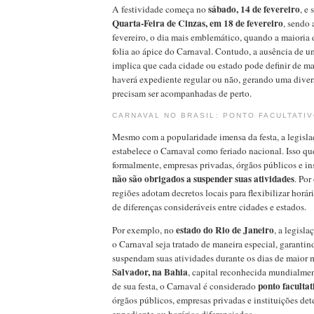
sábado, 14 de fevereiro
A festividade começa no
, e 
Quarta-Feira de Cinzas, em 18 de fevereiro
, sendo 
fevereiro, o dia mais emblemático, quando a maioria 
folia ao ápice do Carnaval. Contudo, a ausência de u
implica que cada cidade ou estado pode definir de ma
haverá expediente regular ou não, gerando uma diver
precisam ser acompanhadas de perto.
CARNAVAL NO BRASIL: PONTO FACULTATIV
Mesmo com a popularidade imensa da festa, a legislaç
estabelece o Carnaval como feriado nacional. Isso que
formalmente, empresas privadas, órgãos públicos e in
não são obrigados a suspender suas atividades
. Por
regiões adotam decretos locais para flexibilizar horár
de diferenças consideráveis entre cidades e estados.
estado do Rio de Janeiro
Por exemplo, no
, a legisl
o Carnaval seja tratado de maneira especial, garanti
suspendam suas atividades durante os dias de maior
Salvador, na Bahia
, capital reconhecida mundialme
ponto facultat
de sua festa, o Carnaval é considerado
órgãos públicos, empresas privadas e instituições det