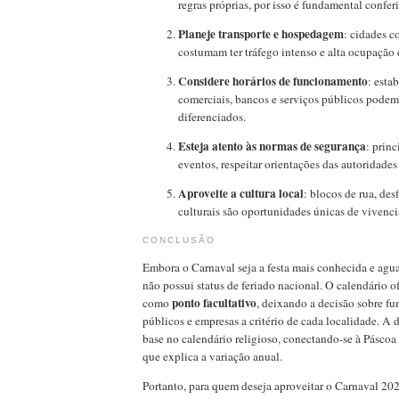
regras próprias, por isso é fundamental conferi
Planeje transporte e hospedagem
: cidades c
costumam ter tráfego intenso e alta ocupação 
Considere horários de funcionamento
: esta
comerciais, bancos e serviços públicos podem
diferenciados.
Esteja atento às normas de segurança
: prin
eventos, respeitar orientações das autoridades 
Aproveite a cultura local
: blocos de rua, des
culturais são oportunidades únicas de vivencia
CONCLUSÃO
Embora o Carnaval seja a festa mais conhecida e agua
não possui status de feriado nacional. O calendário ofi
ponto facultativo
como
, deixando a decisão sobre f
públicos e empresas a critério de cada localidade. A 
base no calendário religioso, conectando-se à Páscoa
que explica a variação anual.
Portanto, para quem deseja aproveitar o Carnaval 202