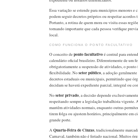
expediente ou horários diferenciados.
Essa variação se estende para municípios menores e ci
podem seguir decretos próprios ou respeitar acordos tr
Portanto, a rotina de quem mora ou visita essas regiõe
tornando importante que cada pessoa verifique prev
local.
COMO FUNCIONA O PONTO FACULTATIVO
ponto facultativo
O conceito de
é central para enten
calendário oficial brasileiro. Diferentemente de um f
obrigatoriamente a suspensão de atividades, o ponto 
setor público
flexibilidade. No
, a adoção geralmente 
decretos estaduais ou municipais, permitindo que ór
decidam se haverá expediente parcial, integral ou co
setor privado
No
, a decisão depende exclusivamente
respeitando sempre a legislação trabalhista vigente.
mantêm atividades normais, enquanto outras permite
tirem folga ou ajustem horários, principalmente em c
grande porte.
Quarta-Feira de Cinzas
A
, tradicionalmente marcad
Carnaval, também não é feriado nacional. Muitos ór