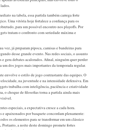
 lados.
diato na tabela, essa partida também carrega forte
gico. Uma vitória hoje fortalece a confiança para os
obretudo, para um possível encontro nos playoffs. Por
ggets tratam o confronto com seriedade máxima e
sua vez, já preparam pipoca, camisas e bandeiras para
gundo desse grande evento. Nas redes sociais, o assunto
 e gera debates acalorados. Afinal, ninguém quer perder
r a um dos jogos mais importantes da temporada regular.
te envolve o estilo de jogo contrastante das equipes. O
velocidade, na juventude e na intensidade defensiva. Em
ggets trabalha com inteligência, paciência e criatividade
a, o choque de filosofias torna a partida ainda mais
visível.
ntes especiais, a expectativa cresce a cada hora.
stas e apaixonados por basquete concordam plenamente:
todos os elementos para se transformar em um clássico
 Portanto, a noite deste domingo promete fortes