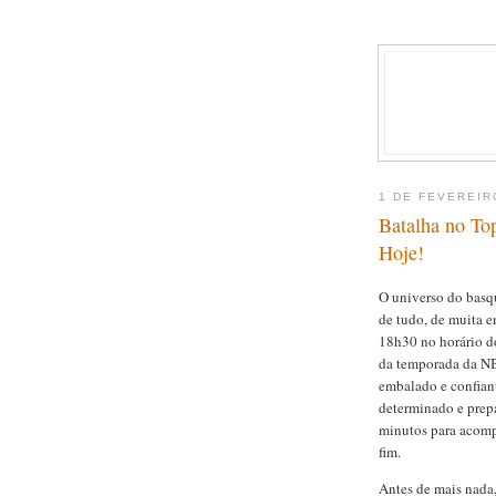
1 DE FEVEREIR
Batalha no To
Hoje!
O universo do basq
de tudo, de muita e
18h30 no horário d
da temporada da N
embalado e confian
determinado e prepa
minutos para acomp
fim.
Antes de mais nada,