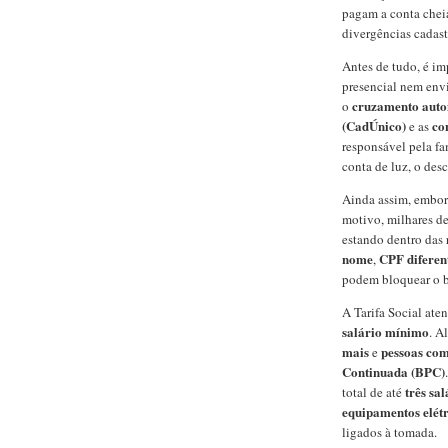
pagam a conta chei
divergências cadast
Antes de tudo, é im
presencial nem envi
cruzamento auto
o
(CadÚnico)
co
e as
responsável pela fa
conta de luz, o desc
Ainda assim, embora
motivo, milhares d
estando dentro das
nome
CPF diferent
,
podem bloquear o b
A Tarifa Social ate
salário mínimo
. A
mais
pessoas com
e
Continuada (BPC)
três sa
total de até
equipamentos elétr
ligados à tomada.