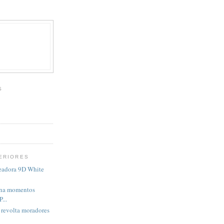
S
ERIORES
areadora 9D White
ina momentos
...
 revolta moradores