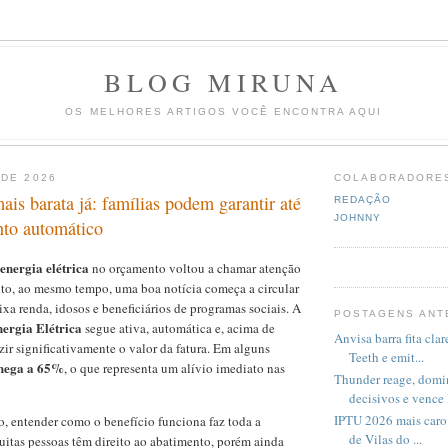
BLOG MIRUNA
OS MELHORES ARTIGOS VOCÊ ENCONTRA AQUI
 DE 2026
COLABORADORE
ais barata já: famílias podem garantir até
REDAÇÃO
JOHNNY
to automático
 energia elétrica
no orçamento voltou a chamar atenção
nto, ao mesmo tempo, uma boa notícia começa a circular
ixa renda, idosos e beneficiários de programas sociais. A
POSTAGENS ANT
nergia Elétrica
segue ativa, automática e, acima de
Anvisa barra fita cl
zir significativamente o valor da fatura. Em alguns
Teeth e emit...
chega a 65%
, o que representa um alívio imediato nas
Thunder reage, dom
decisivos e vence P
IPTU 2026 mais caro
o, entender como o benefício funciona faz toda a
de Vilas do ...
muitas pessoas têm direito ao abatimento, porém ainda