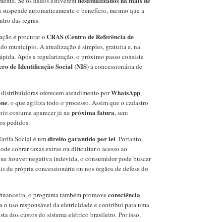
desatualizados há mais de
amente. Se os dados estiverem
ma suspende automaticamente o benefício, mesmo que a
ntro das regras.
CRAS (Centro de Referência de
tação é procurar o
do município. A atualização é simples, gratuita e, na
rápida. Após a regularização, o próximo passo consiste
o de Identificação Social (NIS)
à concessionária de
WhatsApp
 distribuidoras oferecem atendimento por
,
one
, o que agiliza todo o processo. Assim que o cadastro
próxima fatura
nto costuma aparecer já na
, sem
os pedidos.
direito garantido por lei
 Tarifa Social é um
. Portanto,
e cobrar taxas extras ou dificultar o acesso ao
que houver negativa indevida, o consumidor pode buscar
is da própria concessionária ou nos órgãos de defesa do
consciência
financeira, o programa também promove
la o uso responsável da eletricidade e contribui para uma
sta dos custos do sistema elétrico brasileiro. Por isso,