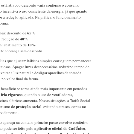
 está ativo, o desconto varia conforme o consumo
 incentiva o uso consciente da energia, já que quanto
r a redução aplicada. Na prática, o funcionamento
forma:
mês
65%
: desconto de
40%
: redução de
h
10%
: abatimento de
Wh
: cobrança sem desconto
ílias que ajustam hábitos simples conseguem permanecer
tajosas. Apagar luzes desnecessárias, reduzir o tempo de
oveitar a luz natural e desligar aparelhos da tomada
 no valor final da fatura.
benefício se torna ainda mais importante em períodos
frio rigoroso
u
, quando o uso de ventiladores,
iros elétricos aumenta. Nessas situações, a Tarifa Social
proteção social
anismo de
, evitando atrasos, cortes no
ividamento.
 apareça na conta, o primeiro passo envolve conferir o
aplicativo oficial do CadÚnico
sso pode ser feito pelo
,