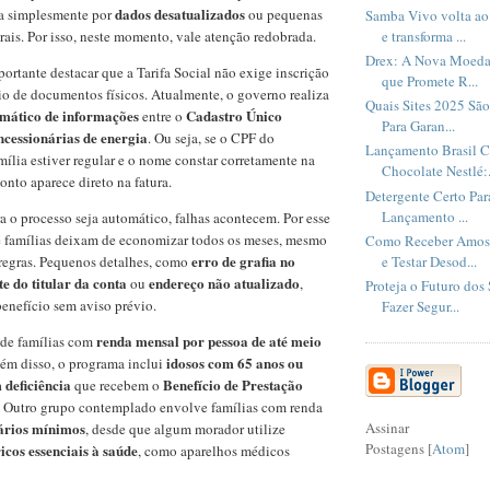
dados desatualizados
a simplesmente por
ou pequenas
Samba Vivo volta ao
e transforma ...
rais. Por isso, neste momento, vale atenção redobrada.
Drex: A Nova Moeda 
portante destacar que a Tarifa Social não exige inscrição
que Promete R...
o de documentos físicos. Atualmente, o governo realiza
Quais Sites 2025 São
mático de informações
Cadastro Único
entre o
Para Garan...
ncessionárias de energia
. Ou seja, se o CPF do
Lançamento Brasil C
mília estiver regular e o nome constar corretamente na
Chocolate Nestlé:.
onto aparece direto na fatura.
Detergente Certo Par
Lançamento ...
 o processo seja automático, falhas acontecem. Por esse
e famílias deixam de economizar todos os meses, mesmo
Como Receber Amost
erro de grafia no
e Testar Desod...
 regras. Pequenos detalhes, como
e do titular da conta
endereço não atualizado
ou
,
Proteja o Futuro dos
enefício sem aviso prévio.
Fazer Segur...
renda mensal por pessoa de até meio
nde famílias com
idosos com 65 anos ou
lém disso, o programa inclui
 deficiência
Benefício de Prestação
que recebem o
. Outro grupo contemplado envolve famílias com renda
lários mínimos
Assinar
, desde que algum morador utilize
Postagens [
Atom
]
icos essenciais à saúde
, como aparelhos médicos