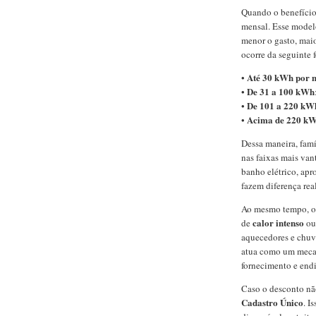
Quando o benefício
mensal. Esse modelo
menor o gasto, maio
ocorre da seguinte 
Até 30 kWh por 
•
De 31 a 100 kWh
•
De 101 a 220 kW
•
Acima de 220 k
•
Dessa maneira, fam
nas faixas mais van
banho elétrico, apr
fazem diferença real
Ao mesmo tempo, o 
calor intenso
de
o
aquecedores e chuve
atua como um mec
fornecimento e end
Caso o desconto não
Cadastro Único
. I