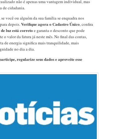
atualizado não é apenas uma vantagem individual, mas
 de cidadania.
, se você ou alguém da sua família se enquadra nos
Verifique agora o Cadastro Único
 para depois.
, confira
de luz está correto
e garanta o desconto que pode
e o valor da fatura já neste mês. No final das contas,
a de energia significa mais tranquilidade, mais
gnidade no dia a dia.
articipe, regularize seus dados e aproveite esse