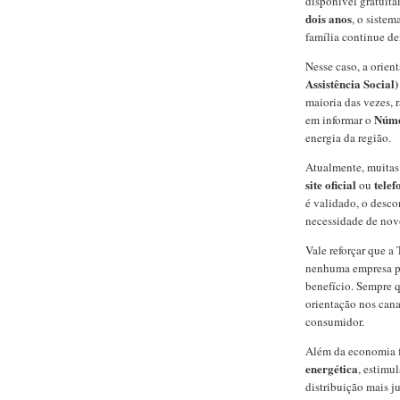
disponível gratuit
dois anos
, o siste
família continue de
Nesse caso, a orien
Assistência Social)
maioria das vezes, 
Númer
em informar o
energia da região.
Atualmente, muitas
site oficial
telef
ou
é validado, o desco
necessidade de nov
Vale reforçar que a
nenhuma empresa pod
benefício. Sempre 
orientação nos cana
consumidor.
Além da economia 
energética
, estimu
distribuição mais ju