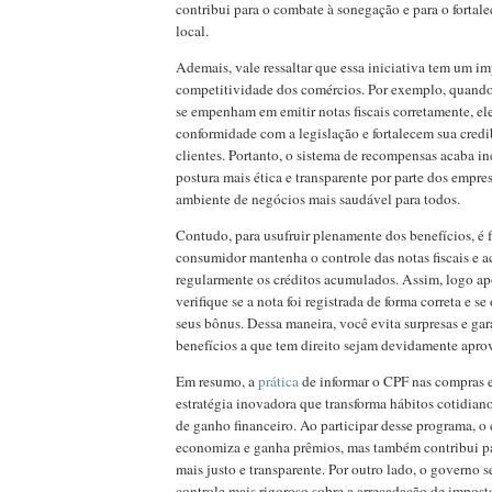
contribui para o combate à sonegação e para o forta
local.
Ademais, vale ressaltar que essa iniciativa tem um i
competitividade dos comércios. Por exemplo, quando
se empenham em emitir notas fiscais corretamente, e
conformidade com a legislação e fortalecem sua credi
clientes. Portanto, o sistema de recompensas acaba 
postura mais ética e transparente por parte dos empre
ambiente de negócios mais saudável para todos.
Contudo, para usufruir plenamente dos benefícios, é
consumidor mantenha o controle das notas fiscais e
regularmente os créditos acumulados. Assim, logo a
verifique se a nota foi registrada de forma correta e s
seus bônus. Dessa maneira, você evita surpresas e gar
benefícios a que tem direito sejam devidamente apro
Em resumo, a
prática
de informar o CPF nas compras
estratégia inovadora que transforma hábitos cotidia
de ganho financeiro. Ao participar desse programa, 
economiza e ganha prêmios, mas também contribui pa
mais justo e transparente. Por outro lado, o governo s
controle mais rigoroso sobre a arrecadação de imposto