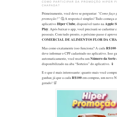
COMO PARTICIPAR DA PROMOÇÃO HIPER F
CHAPADA?
Primeiramente, você deve se perguntar:
"Como faço p
promoção?"
🤔 A resposta é simples! Tudo começa 
Hiper Clube
Apple S
aplicativo
, disponível tanto na
Play
. Após baixar o app, você precisará se cadastrar
pessoais. Com tudo pronto, o próximo passo é aprove
COMERCIAL DE ALIMENTOS FLOR DA CHA
R$100 
Mas como exatamente isso funciona? A cada
deve informar o CPF cadastrado no aplicativo. Isso ga
Número da Sorte
automaticamente, você receba um
disponibilizado na aba “Sorteios” do aplicativo. 📱
E o que é mais interessante: quanto mais você compra
R$100
ganhar, já que a cada
em compras, um novo Nú
gerado! 🛒