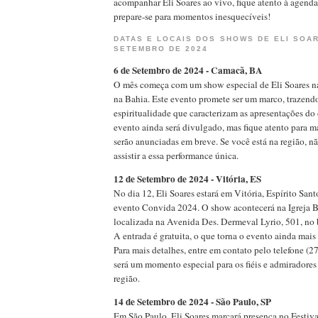
acompanhar Eli Soares ao vivo, fique atento à agend
prepare-se para momentos inesquecíveis!
DATAS E LOCAIS DOS SHOWS DE ELI SOA
SETEMBRO DE 2024
6 de Setembro de 2024 - Camacã, BA
O mês começa com um show especial de Eli Soares n
na Bahia. Este evento promete ser um marco, trazendo
espiritualidade que caracterizam as apresentações do 
evento ainda será divulgado, mas fique atento para m
serão anunciadas em breve. Se você está na região, n
assistir a essa performance única.
12 de Setembro de 2024 - Vitória, ES
No dia 12, Eli Soares estará em Vitória, Espírito Sant
evento Convida 2024. O show acontecerá na Igreja Ba
localizada na Avenida Des. Dermeval Lyrio, 501, no b
A entrada é gratuita, o que torna o evento ainda mais 
Para mais detalhes, entre em contato pelo telefone (
será um momento especial para os fiéis e admiradores
região.
14 de Setembro de 2024 - São Paulo, SP
Em São Paulo, Eli Soares marcará presença no Festiv