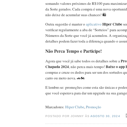
somando valores próximos de R$100 para maximiza
da Sorte gerados. Cada compra é uma nova oportunid
não deixe de acumular suas chances! 🛍️
Hiper Clube
Outra sugestão é manter o
aplicativo
se
verificar regularmente a aba de “Sorteios” para acom
Números da Sorte que você já acumulou. A organizaç
detalhes podem fazer toda a diferença quando o assun
Não Perca Tempo e Participe!
Pro
Agora que você já sabe todos os detalhes sobre a
Chapada 2024
Baixe o app 
, não perca mais tempo!
compras e cruze os dedos para ser um dos sortudos 
carro ou moto nova. 🚗🏍️
E lembre-se: promoções como esta são únicas e pode
que você esperava para dar um upgrade na sua garag
Marcadores:
Hiper Clube
,
Promoção
POSTADO POR JOHNNY ÀS
AGOSTO 30, 2024