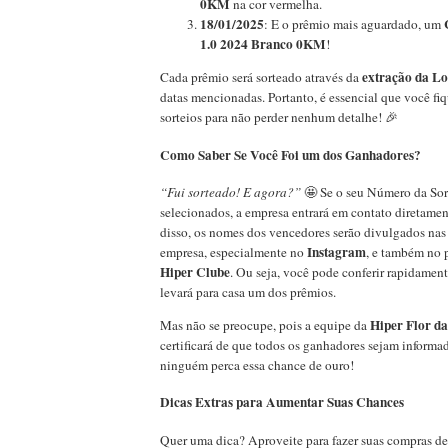
0KM
na cor vermelha.
18/01/2025
: E o prêmio mais aguardado, um
1.0 2024 Branco 0KM
!
extração da Lo
Cada prêmio será sorteado através da
datas mencionadas. Portanto, é essencial que você fiq
sorteios para não perder nenhum detalhe! 🎉
Como Saber Se Você Foi um dos Ganhadores?
“Fui sorteado! E agora?”
🤩 Se o seu Número da Sor
selecionados, a empresa entrará em contato diretam
disso, os nomes dos vencedores serão divulgados nas 
Instagram
empresa, especialmente no
, e também no 
Hiper Clube
. Ou seja, você pode conferir rapidamente
levará para casa um dos prêmios.
Hiper Flor d
Mas não se preocupe, pois a equipe da
certificará de que todos os ganhadores sejam informa
ninguém perca essa chance de ouro!
Dicas Extras para Aumentar Suas Chances
Quer uma dica? Aproveite para fazer suas compras de 