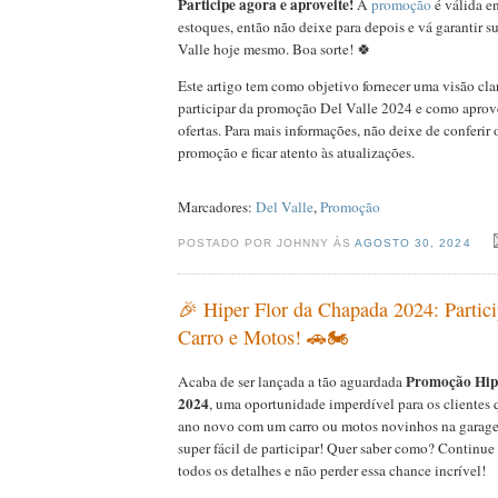
Participe agora e aproveite!
A
promoção
é válida e
estoques, então não deixe para depois e vá garantir s
Valle hoje mesmo. Boa sorte! 🍀
Este artigo tem como objetivo fornecer uma visão cla
participar da promoção Del Valle 2024 e como aprov
ofertas. Para mais informações, não deixe de conferir o
promoção e ficar atento às atualizações.
Marcadores:
Del Valle
,
Promoção
POSTADO POR JOHNNY ÀS
AGOSTO 30, 2024
🎉 Hiper Flor da Chapada 2024: Partic
Carro e Motos! 🚗🏍️
Promoção Hip
Acaba de ser lançada a tão aguardada
2024
, uma oportunidade imperdível para os clientes
ano novo com um carro ou motos novinhos na garage
super fácil de participar! Quer saber como? Continue
todos os detalhes e não perder essa chance incrível!