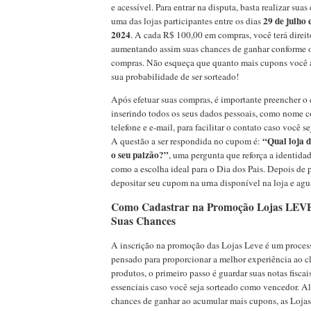
e acessível. Para entrar na disputa, basta realizar su
29 de julho 
uma das lojas participantes entre os dias
2024
. A cada R$ 100,00 em compras, você terá direi
aumentando assim suas chances de ganhar conforme 
compras. Não esqueça que quanto mais cupons você a
sua probabilidade de ser sorteado!
Após efetuar suas compras, é importante preencher o
inserindo todos os seus dados pessoais, como nome c
telefone e e-mail, para facilitar o contato caso você 
“Qual loja 
A questão a ser respondida no cupom é:
o seu paizão?”
, uma pergunta que reforça a identida
como a escolha ideal para o Dia dos Pais. Depois de 
depositar seu cupom na urna disponível na loja e agua
Como Cadastrar na Promoção Lojas LEVE 
Suas Chances
A inscrição na promoção das Lojas Leve é um process
pensado para proporcionar a melhor experiência ao cl
produtos, o primeiro passo é guardar suas notas fiscais
essenciais caso você seja sorteado como vencedor. A
chances de ganhar ao acumular mais cupons, as Loja