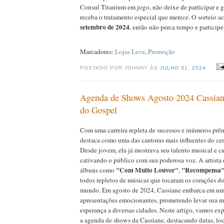
Consul Titanium em jogo, não deixe de participar e g
receba o tratamento especial que merece. O sorteio a
setembro de 2024
, então não perca tempo e participe
Marcadores:
Lojas Leve
,
Promoção
POSTADO POR JOHNNY ÀS
JULHO 31, 2024
Agenda de Shows Agosto 2024 Cassian
do Gospel
Com uma carreira repleta de sucessos e inúmeros prêm
destaca como uma das cantoras mais influentes do cen
Desde jovem, ela já mostrava seu talento musical e ca
cativando o público com sua poderosa voz. A artista
"Com Muito Louvor"
"Recompensa
álbuns como
,
todos repletos de músicas que tocaram os corações do
mundo. Em agosto de 2024, Cassiane embarca em uma
apresentações emocionantes, prometendo levar sua m
esperança a diversas cidades. Neste artigo, vamos ex
a agenda de shows da Cassiane, destacando datas, loc