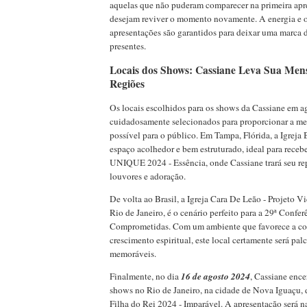
aquelas que não puderam comparecer na primeira apr
desejam reviver o momento novamente. A energia e o
apresentações são garantidos para deixar uma marca 
presentes.
Locais dos Shows: Cassiane Leva Sua Men
Regiões
Os locais escolhidos para os shows da Cassiane em a
cuidadosamente selecionados para proporcionar a me
possível para o público. Em Tampa, Flórida, a Igreja 
espaço acolhedor e bem estruturado, ideal para receb
UNIQUE 2024 - Essência, onde Cassiane trará seu rep
louvores e adoração.
De volta ao Brasil, a Igreja Cara De Leão - Projeto V
Rio de Janeiro, é o cenário perfeito para a 29ª Confe
Comprometidas. Com um ambiente que favorece a c
crescimento espiritual, este local certamente será p
memoráveis.
Finalmente, no dia
16 de agosto 2024
, Cassiane encer
shows no Rio de Janeiro, na cidade de Nova Iguaçu, 
Filha do Rei 2024 - Imparável. A apresentação será 