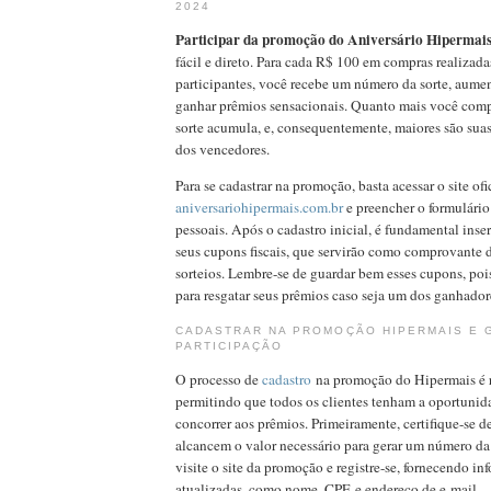
2024
Participar da promoção do Aniversário Hipermai
fácil e direto. Para cada R$ 100 em compras realizada
participantes, você recebe um número da sorte, aume
ganhar prêmios sensacionais. Quanto mais você comp
sorte acumula, e, consequentemente, maiores são sua
dos vencedores.
Para se cadastrar na promoção, basta acessar o site ofi
aniversariohipermais.com.br
e preencher o formulári
pessoais. Após o cadastro inicial, é fundamental inser
seus cupons fiscais, que servirão como comprovante 
sorteios. Lembre-se de guardar bem esses cupons, pois
para resgatar seus prêmios caso seja um dos ganhador
CADASTRAR NA PROMOÇÃO HIPERMAIS E 
PARTICIPAÇÃO
O processo de
cadastro
na promoção do Hipermais é r
permitindo que todos os clientes tenham a oportunida
concorrer aos prêmios. Primeiramente, certifique-se 
alcancem o valor necessário para gerar um número da 
visite o site da promoção e registre-se, fornecendo in
atualizadas, como nome, CPF, e endereço de e-mail.