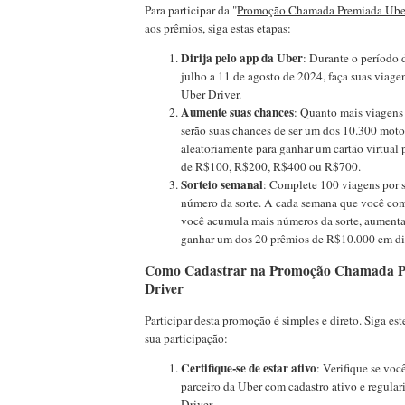
Para participar da "
Promoção Chamada Premiada Uber
aos prêmios, siga estas etapas:
Dirija pelo app da Uber
: Durante o período 
julho a 11 de agosto de 2024, faça suas viage
Uber Driver.
Aumente suas chances
: Quanto mais viagens 
serão suas chances de ser um dos 10.300 moto
aleatoriamente para ganhar um cartão virtual 
de R$100, R$200, R$400 ou R$700.
Sorteio semanal
: Complete 100 viagens por 
número da sorte. A cada semana que você com
você acumula mais números da sorte, aument
ganhar um dos 20 prêmios de R$10.000 em di
Como Cadastrar na Promoção Chamada P
Driver
Participar desta promoção é simples e direto. Siga est
sua participação:
Certifique-se de estar ativo
: Verifique se voc
parceiro da Uber com cadastro ativo e regula
Driver.