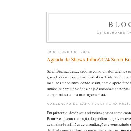
BLO
OS MELHORES A
29 DE JUNHO DE 2024
Agenda de Shows Julho/2024 Sarah Bea
Sarah Beatriz, destacando-se como um dos talentos 
gospel, iniciou sua jornada artística desde tenra idad
local aos cinco anos. Sendo assim, com o apoio fund
irmãos, superou desafios e hoje é reconhecida por seu
compromisso com a mensagem cristã.
A ASCENSÃO DE SARAH BEATRIZ NA MÚSI
Em princípio, desde seus primeiros passos como cant
Beatriz capturou a atenção do público ao gravar cov
acumulando milhões de visualizações e construindo 
dedicada que continua a crescer. Seu canal se tornou