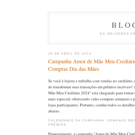
BLO
OS MELHORES A
28 DE ABRIL DE 2024
Campanha Amor de Mãe Meu Crediário
Compras Dia das Mães
Se você é lojista e trabalha com vendas no crediário
de transformar suas transações em prêmios incríveis
Mãe Meu Crediário 2024" está chegando para tornar 
mais especial, oferecendo vales-compras semanais e p
lojas participantes. Portanto, confira todos os detalhe
abaixo.
CALENDÁRIO DA CAMPANHA: SEMANAS RE
PRÊMIOS
Primeiramente, a campanha "Amor de Mãe Meu Crediá