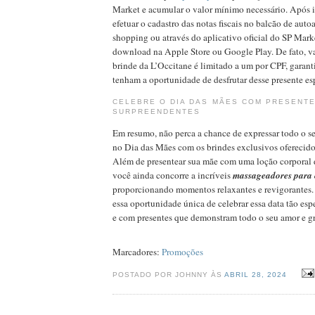
Market e acumular o valor mínimo necessário. Após i
efetuar o cadastro das notas fiscais no balcão de aut
shopping ou através do aplicativo oficial do SP Mark
download na Apple Store ou Google Play. De fato, val
brinde da L’Occitane é limitado a um por CPF, garan
tenham a oportunidade de desfrutar desse presente es
CELEBRE O DIA DAS MÃES COM PRESENTE
SURPREENDENTES
Em resumo, não perca a chance de expressar todo o s
no Dia das Mães com os brindes exclusivos oferecid
Além de presentear sua mãe com uma loção corporal d
você ainda concorre a incríveis
massageadores para 
proporcionando momentos relaxantes e revigorantes.
essa oportunidade única de celebrar essa data tão esp
e com presentes que demonstram todo o seu amor e gr
Marcadores:
Promoções
POSTADO POR JOHNNY ÀS
ABRIL 28, 2024