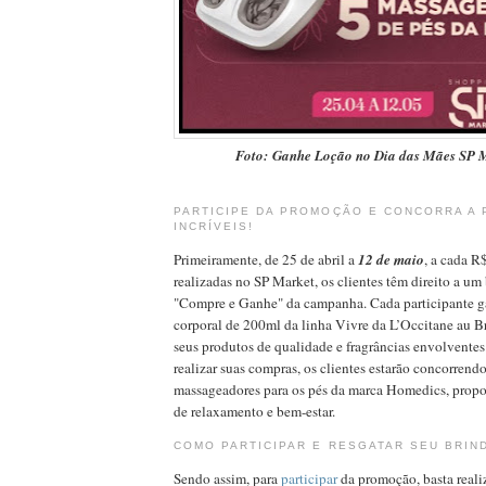
Foto: Ganhe Loção no Dia das Mães SP 
PARTICIPE DA PROMOÇÃO E CONCORRA A 
INCRÍVEIS!
Primeiramente, de 25 de abril a
12 de maio
, a cada 
realizadas no SP Market, os clientes têm direito a um
"Compre e Ganhe" da campanha. Cada participante g
corporal de 200ml da linha Vivre da L’Occitane au Br
seus produtos de qualidade e fragrâncias envolventes
realizar suas compras, os clientes estarão concorrend
massageadores para os pés da marca Homedics, pro
de relaxamento e bem-estar.
COMO PARTICIPAR E RESGATAR SEU BRIN
Sendo assim, para
participar
da promoção, basta reali