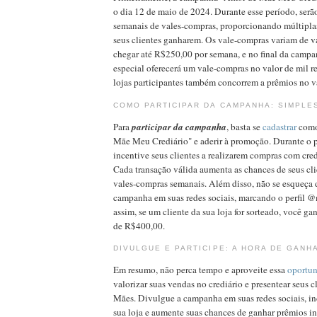
o dia 12 de maio de 2024. Durante esse período, serão
semanais de vales-compras, proporcionando múltipla
seus clientes ganharem. Os vale-compras variam de v
chegar até R$250,00 por semana, e no final da campa
especial oferecerá um vale-compras no valor de mil re
lojas participantes também concorrem a prêmios no v
COMO PARTICIPAR DA CAMPANHA: SIMPLE
Para
participar da campanha
, basta se
cadastrar
como
Mãe Meu Crediário" e aderir à promoção. Durante o 
incentive seus clientes a realizarem compras com cred
Cada transação válida aumenta as chances de seus cl
vales-compras semanais. Além disso, não se esqueça 
campanha em suas redes sociais, marcando o perfil 
assim, se um cliente da sua loja for sorteado, você g
de R$400,00.
DIVULGUE E PARTICIPE: A HORA DE GANH
Em resumo, não perca tempo e aproveite essa
oportu
valorizar suas vendas no crediário e presentear seus c
Mães. Divulgue a campanha em suas redes sociais, i
sua loja e aumente suas chances de ganhar prêmios in