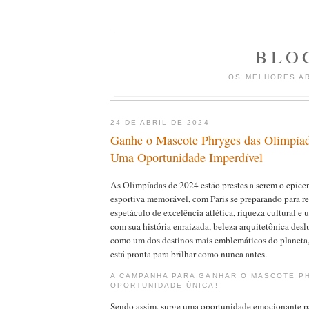
BLO
OS MELHORES A
24 DE ABRIL DE 2024
Ganhe o Mascote Phryges das Olimpíad
Uma Oportunidade Imperdível
As Olimpíadas de 2024 estão prestes a serem o epice
esportiva memorável, com Paris se preparando para 
espetáculo de excelência atlética, riqueza cultural e
com sua história enraizada, beleza arquitetônica desl
como um dos destinos mais emblemáticos do planeta, 
está pronta para brilhar como nunca antes.
A CAMPANHA PARA GANHAR O MASCOTE P
OPORTUNIDADE ÚNICA!
Sendo assim, surge uma oportunidade emocionante pa