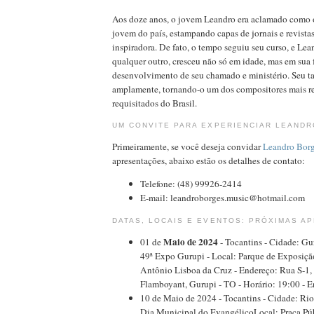
Aos doze anos, o jovem Leandro era aclamado como 
jovem do país, estampando capas de jornais e revistas
inspiradora. De fato, o tempo seguiu seu curso, e L
qualquer outro, cresceu não só em idade, mas em sua 
desenvolvimento de seu chamado e ministério. Seu ta
amplamente, tornando-o um dos compositores mais 
requisitados do Brasil.
UM CONVITE PARA EXPERIENCIAR LEAND
Primeiramente, se você deseja convidar
Leandro Bor
apresentações, abaixo estão os detalhes de contato:
Telefone: (48) 99926-2414
E-mail: leandroborges.music@hotmail.com
DATAS, LOCAIS E EVENTOS: PRÓXIMAS A
Maio de 2024
01 de
- Tocantins - Cidade: Gu
49ª Expo Gurupi - Local: Parque de Exposiç
Antônio Lisboa da Cruz - Endereço: Rua S-1,
Flamboyant, Gurupi - TO - Horário: 19:00 - E
10 de Maio de 2024 - Tocantins - Cidade: Rio
Dia Municipal do EvangélicoLocal: Praça Púb