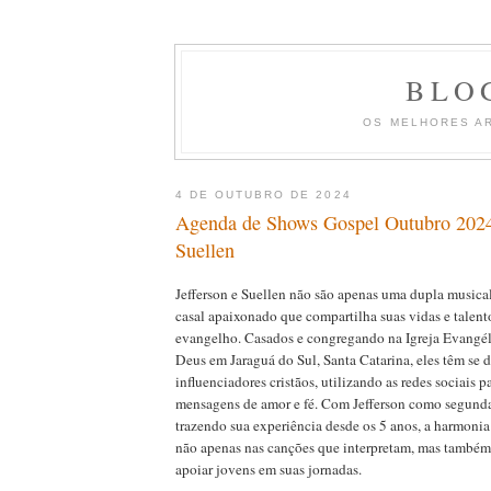
BLO
OS MELHORES A
4 DE OUTUBRO DE 2024
Agenda de Shows Gospel Outubro 2024 
Suellen
Jefferson e Suellen não são apenas uma dupla music
casal apaixonado que compartilha suas vidas e talent
evangelho. Casados e congregando na Igreja Evangé
Deus em Jaraguá do Sul, Santa Catarina, eles têm se
influenciadores cristãos, utilizando as redes sociais p
mensagens de amor e fé. Com Jefferson como segunda
trazendo sua experiência desde os 5 anos, a harmonia e
não apenas nas canções que interpretam, mas também
apoiar jovens em suas jornadas.