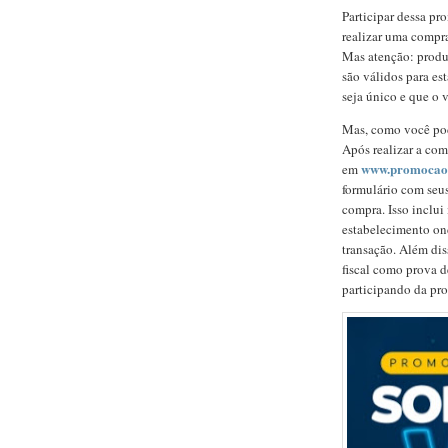
Participar dessa pr
realizar uma compr
Mas atenção: produt
são válidos para es
seja único e que o 
Mas, como você pode
Após realizar a com
www.promocao
em
formulário com seus
compra. Isso inclu
estabelecimento onde
transação. Além dis
fiscal como prova d
participando da pr