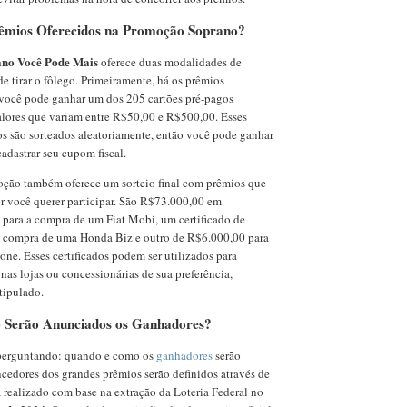
rêmios Oferecidos na Promoção Soprano?
no Você Pode Mais
oferece duas modalidades de
e tirar o fôlego. Primeiramente, há os prêmios
 você pode ganhar um dos 205 cartões pré-pagos
alores que variam entre R$50,00 e R$500,00. Esses
s são sorteados aleatoriamente, então você pode ganhar
cadastrar seu cupom fiscal.
oção também oferece um sorteio final com prêmios que
r você querer participar. São R$73.000,00 em
o para a compra de um Fiat Mobi, um certificado de
 compra de uma Honda Biz e outro de R$6.000,00 para
ne. Esses certificados podem ser utilizados para
 nas lojas ou concessionárias de sua preferência,
tipulado.
Serão Anunciados os Ganhadores?
 perguntando: quando e como os
ganhadores
serão
cedores dos grandes prêmios serão definidos através de
á realizado com base na extração da Loteria Federal no