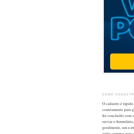
COMO CADASTR
O cadastro é rápido 
corretamente para g
foi concluído com s
enviar o formulário
geralmente, um e-ma
estão corretos para