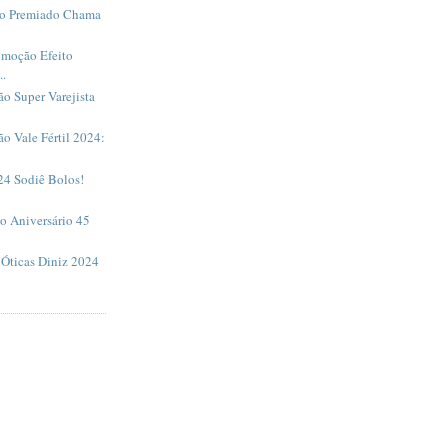
io Premiado Chama
omoção Efeito
..
ão Super Varejista
ão Vale Fértil 2024:
24 Sodiê Bolos!
o Aniversário 45
 Óticas Diniz 2024