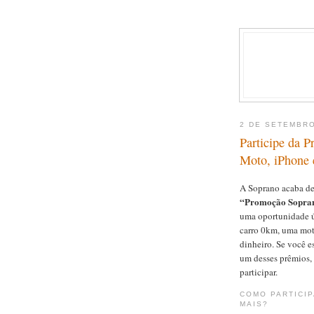
2 DE SETEMBRO
Participe da 
Moto, iPhone 
A Soprano acaba de
“Promoção Sopran
uma oportunidade ú
carro 0km, uma mot
dinheiro. Se você e
um desses prêmios, 
participar.
COMO PARTICI
MAIS?