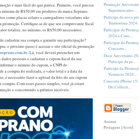
Promoção Aniversár
omoção é mais fácil do que parece. Primeiro, você precisa
Supermercados ...
a mínima de R$50,00 em produtos da marca Soprano.
Participe da nova pr
os como placas solares e carregadores veiculares não
Tramontina 2024 .
ta promoção. Certifique-se de que seu comprovante fiscal
Participar da Promoç
valor totalize, no mínimo, os R$50,00 necessários.
2024 e Conc...
 cadastrar sua compra e garantir sua participação?
Participar da Promoç
pra, o próximo passo é acessar o site oficial da promoção
Concorra ...
soprano.com.br
. Lá, você deverá preencher um
Doce Aniversário 20
 dados pessoais e cadastrar o cupom fiscal da sua
Participe da pr...
i informar o número do cupom, o CNPJ do
Participe da Promoçã
 a compra foi realizada, o valor total e a data da
Venancio 2024...
so, é necessário fazer o upload da foto do seu cupom
Concorra iPhone 15:
e compra. Com esses passos simples, você já estará
Dii Collecti...
omoção e concorrendo a prêmios incríveis.
Assinar
Postagens [
Atom
]