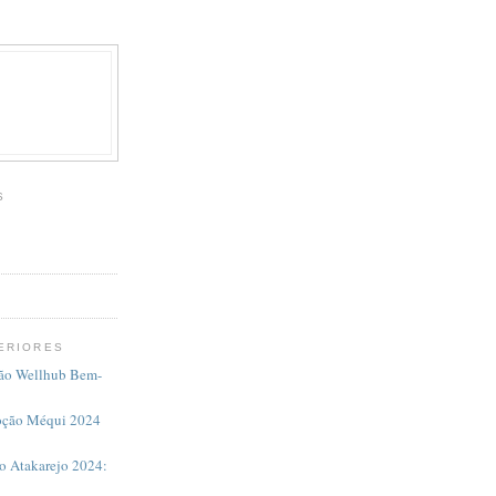
S
ERIORES
ção Wellhub Bem-
moção Méqui 2024
o Atakarejo 2024: