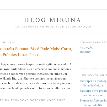
BLOG MIRUNA
OS MELHORES ARTIGOS VOCÊ ENCONTRA AQUI
 DE 2024
COLABORADORE
Promoção Soprano Você Pode Mais: Carro,
REDAÇÃO
JOHNNY
e Prêmios Instantâneos
 lançar uma promoção que promete agitar o mercado! A
o Você Pode Mais”
está oferecendo aos consumidores
nica de concorrer a prêmios incríveis, incluindo um
POSTAGENS ANT
o Honda Biz, um iPhone e prêmios instantâneos em
Participar da Promo
stá em busca de uma chance de ouro para levar para casa
Estar de Celula...
continue lendo para descobrir todos os detalhes e como
Participe nova pro
no Pódio e ganh...
Promoção Aniversári
PAR DA PROMOÇÃO SOPRANO VOCÊ PODE
Prêmios de R$...