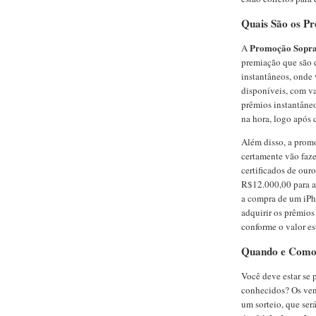
Quais São os P
Promoção Sopra
A
premiação que são d
instantâneos, onde
disponíveis, com v
prêmios instantâneo
na hora, logo após 
Além disso, a prom
certamente vão faze
certificados de our
R$12.000,00 para a
a compra de um iPho
adquirir os prêmios
conforme o valor es
Quando e Como 
Você deve estar se
conhecidos? Os ven
um sorteio, que ser