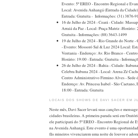
Evento: 5º EREO - Encontro Regional e Evang
Local: Avenida Anhangá (Entrada da Cidade) 
Entrada: Gratuita - Informações: (31) 3876-
16 de Julho de 2024 - Ceará - Cidade: Massap
Arraiá da Paz - Local: Praça Matriz -Horário: 
Gratuita - Informações: (88) 3643-1499
19 de Julho de 2024 - Rio Grande do Norte -
- Evento: Mossoró Sal & Luz 2024 Local: Est
Ventania - Endereço: Av. Rio Branco - Centro
Horário: 19:00 - Entrada: Gratuita - Informaç
26 de Julho de 2024 - Bahia - Cidade: Itabuna
Celebra Itabuna 2024 - Local: Arena Zé Cach
Centro Administrativo Firmino Alves - Sede d
Endereço: Av. Princesa Isabel - São Caetano, 
18:00 - Entrada: Gratuita
LOCAIS DOS SHOWS DE DAVI SACER EM J
Neste mês, Davi Sacer levará suas canções e mensagen
cidades brasileiras. A primeira parada será em Oratór
ele participará do 5º EREO - Encontro Regional de E
na Avenida Anhangá. Este evento é uma oportunidad
fãs mineiros vivenciarem uma noite de louvor e ado