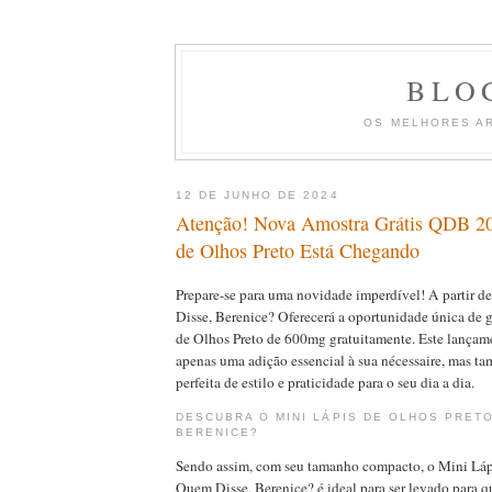
BLO
OS MELHORES A
12 DE JUNHO DE 2024
Atenção! Nova Amostra Grátis QDB 20
de Olhos Preto Está Chegando
Prepare-se para uma novidade imperdível! A partir d
Disse, Berenice? Oferecerá a oportunidade única de 
de Olhos Preto de 600mg gratuitamente. Este lançam
apenas uma adição essencial à sua nécessaire, mas
perfeita de estilo e praticidade para o seu dia a dia.
DESCUBRA O MINI LÁPIS DE OLHOS PRETO
BERENICE?
Sendo assim, com seu tamanho compacto, o Mini Láp
Quem Disse, Berenice? é ideal para ser levado para qu