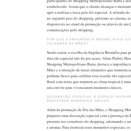
participantes do Shopping Metropolitano Barra e ati
estabelecido. Assim que o cliente alcançar o montante
apto a realizar a troca pelo kit especial. A retirada do
no segundo piso do shopping, próximo ao cinema, se
disponíveis no stand da promoção ou através de um 
comunicações pelo shopping.
POR QUE A FRAGRÂNCIA BROMÉLIA FOI E
CELEBRAR AS MÃES?
Sendo assim, a escolha da fragrância Bromélia para p
data tão especial não foi por acaso. Aline Piubel, H
Shopping Metropolitano Barra, destaca a importância
Mães e a intenção de trazer elementos que remetem ao 
perfume fresco para celebrar essa ocasião tão especial
floral com notas que remetem ao clima tropical é u
um convite para vivenciarem momentos únicos.
DECORAÇÃO ESPECIAL E ESPAÇO INSTAG
REGISTRAR MOMENTOS ÚNICOS
Além da promoção de Dia das Mães, o Shopping Met
preparou uma decoração especial com a presença da B
presente nos corredores do shopping, adornando o am
e aromas. Para eternizar esses momentos especiais, os 