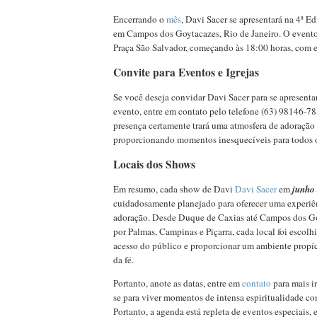
Encerrando o
mês
, Davi Sacer se apresentará na 4ª 
em Campos dos Goytacazes, Rio de Janeiro. O evento 
Praça São Salvador, começando às 18:00 horas, com en
Convite para Eventos e Igrejas
Se você deseja convidar Davi Sacer para se apresenta
evento, entre em contato pelo telefone (63) 98146-
presença certamente trará uma atmosfera de adoração 
proporcionando momentos inesquecíveis para todos o
Locais dos Shows
Em resumo, cada show de Davi
Davi Sacer
em
junho
cuidadosamente planejado para oferecer uma experiên
adoração. Desde Duque de Caxias até Campos dos G
por Palmas, Campinas e Piçarra, cada local foi escolhi
acesso do público e proporcionar um ambiente propíc
da fé.
Portanto, anote as datas, entre em
contato
para mais i
se para viver momentos de intensa espiritualidade co
Portanto, a agenda está repleta de eventos especiais,