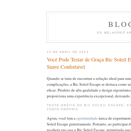
BLO
OS MELHORES A
23 DE ABRIL DE 2024
Você Pode Testar de Graça Bic Soleil 
Suave Confortável
Quando se trata de encontrar a solução ideal para um
complicações, a Bic Soleil Escape se destaca como u
eficaz. Produto de alta qualidade e design ergonômico
proporciona uma experiência excepcional, deixando a
TESTE GRÁTIS DO BIC SOLEIL ESCAPE: 
CONTA PRÓPRIA
Agora, você tem a
oportunidade
única de experimenta
Soleil Escape gratuitamente. Portanto, ao participar do
receberá em casa o Bic Soleil Escape, permitindo qu