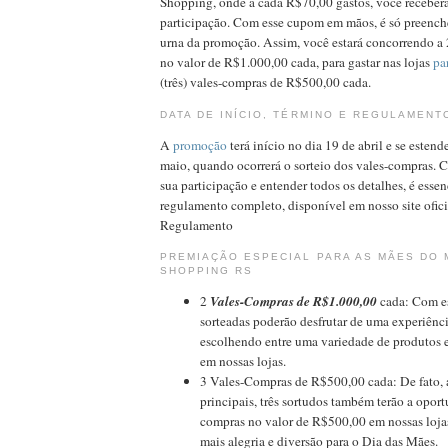
Shopping, onde a cada R$70,00 gastos, você recebe
participação. Com esse cupom em mãos, é só preenchê
urna da promoção. Assim, você estará concorrendo a 
no valor de R$1.000,00 cada, para gastar nas lojas
pa
(três) vales-compras de R$500,00 cada.
DATA DE INÍCIO, TÉRMINO E REGULAMENT
A
promoção
terá início no dia 19 de abril e se estend
maio, quando ocorrerá o sorteio dos vales-compras. C
sua participação e entender todos os detalhes, é essen
regulamento completo, disponível em nosso site ofici
Regulamento
PREMIAÇÃO ESPECIAL PARA AS MÃES DO
SHOPPING RS
2
Vales-Compras de R$1.000,00
cada: Com es
sorteadas poderão desfrutar de uma experiênc
escolhendo entre uma variedade de produtos 
em nossas lojas.
3 Vales-Compras de R$500,00 cada: De fato, 
principais, três sortudos também terão a oport
compras no valor de R$500,00 em nossas loja
mais alegria e diversão para o Dia das Mães.