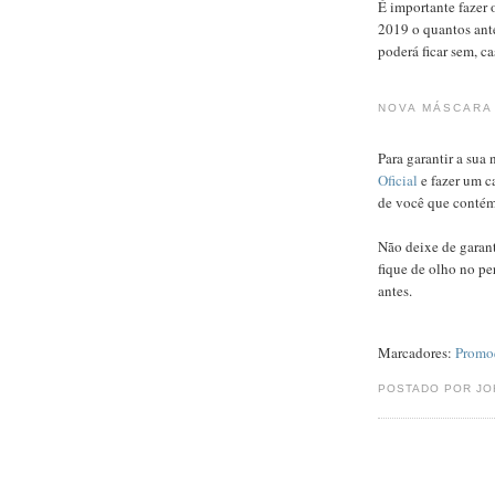
É importante fazer 
2019 o quantos ant
poderá ficar sem, ca
NOVA MÁSCARA
Para garantir a sua
Oficial
e fazer um ca
de você que contém 
Não deixe de garant
fique de olho no pe
antes.
Marcadores:
Promo
POSTADO POR J