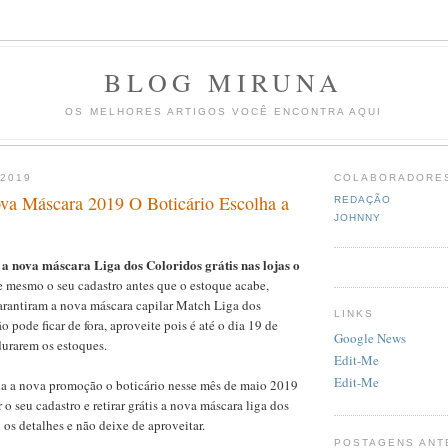
BLOG MIRUNA
OS MELHORES ARTIGOS VOCÊ ENCONTRA AQUI
 2019
COLABORADORE
a Máscara 2019 O Boticário Escolha a
REDAÇÃO
JOHNNY
 a nova máscara Liga dos Coloridos grátis nas lojas o
je mesmo o seu cadastro antes que o estoque acabe,
arantiram a nova máscara capilar Match Liga dos
LINKS
 pode ficar de fora, aproveite pois é até o dia 19 de
Google News
urarem os estoques.
Edit-Me
Edit-Me
da a nova promoção o boticário nesse mês de maio 2019
o seu cadastro e retirar grátis a nova máscara liga dos
 os detalhes e não deixe de aproveitar.
POSTAGENS ANT