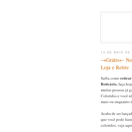
13 DE MAIO DE
→Grátis← Nov
Loja e Retire
retirar
Saiba como
Boticário
, faça ho
muitas pessoas já g
Coloridos e você não
maio ou enquanto d
Acaba de ser lança
que você pode fazer 
coloridos, veja aqui