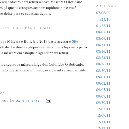
o seu cadastro para retirar a nova Máscara O Boticário
ARQUIVOS
es, já que os estoques acabam rapidamente e você
07/06/09
so deixe para se cadastrar depois.
11/24/10
01/28/11
 2019 O BOTICÁRIO GRÁTIS
08/08/11
08/09/11
 nova Máscara o Boticário 2019 basta acessar o
Site
08/11/11
dastro facilmente, depois é só escolher a loja mais perto
08/16/11
a máscara em estoque e agendar para retirar.
08/24/11
08/26/11
ir a sua nova máscara Liga dos Coloridos O Boticário,
ríodo que acontece a promoção e garanta a sua o quanto
08/30/11
09/01/11
09/02/11
09/05/11
ções
09/07/11
OHNNY ÀS
MAIO 13, 2019
09/30/11
12/05/11
12/07/11
12/11/11
12/12/11