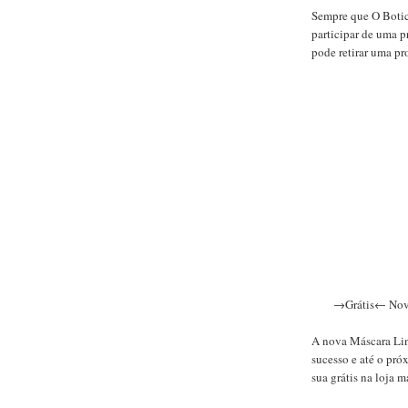
Sempre que O Botic
participar de uma p
pode retirar uma pr
→Grátis← Nova 
A nova Máscara Lin
sucesso e até o pró
sua grátis na loja m