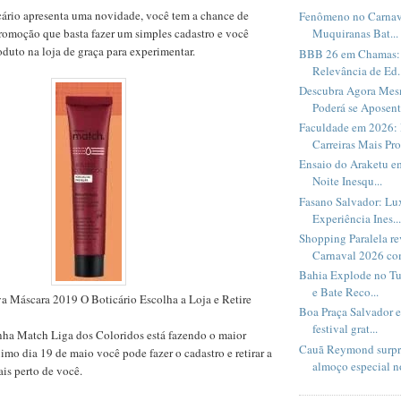
ário apresenta uma novidade, você tem a chance de
Fenômeno no Carnav
romoção que basta fazer um simples cadastro e você
Muquiranas Bat...
oduto na loja de graça para experimentar.
BBB 26 em Chamas: 
Relevância de Ed..
Descubra Agora Me
Poderá se Aposent.
Faculdade em 2026: 
Carreiras Mais Pro
Ensaio do Araketu e
Noite Inesqu...
Fasano Salvador: Lux
Experiência Ines...
Shopping Paralela r
Carnaval 2026 com
Bahia Explode no Tu
e Bate Reco...
Máscara 2019 O Boticário Escolha a Loja e Retire
Boa Praça Salvador 
festival grat...
ha Match Liga dos Coloridos está fazendo o maior
Cauã Reymond surpr
ximo dia 19 de maio você pode fazer o cadastro e retirar a
almoço especial no
ais perto de você.