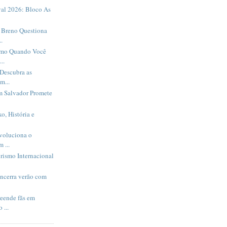
al 2026: Bloco As
Breno Questiona
.
smo Quando Você
..
Descubra as
m...
m Salvador Promete
o, História e
evoluciona o
 ...
rismo Internacional
encerra verão com
eende fãs em
 ...