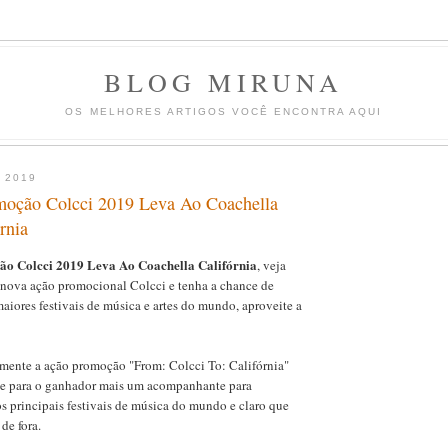
BLOG MIRUNA
OS MELHORES ARTIGOS VOCÊ ENCONTRA AQUI
 2019
COLABORADORE
moção Colcci 2019 Leva Ao Coachella
REDAÇÃO
JOHNNY
rnia
o Colcci 2019 Leva Ao Coachella Califórnia
, veja
a nova ação promocional Colcci e tenha a chance de
aiores festivais de música e artes do mundo, aproveite a
LINKS
Google News
Edit-Me
emente a ação promoção "From: Colcci To: Califórnia"
Edit-Me
ce para o ganhador mais um acompanhante para
 principais festivais de música do mundo e claro que
de fora.
POSTAGENS ANT