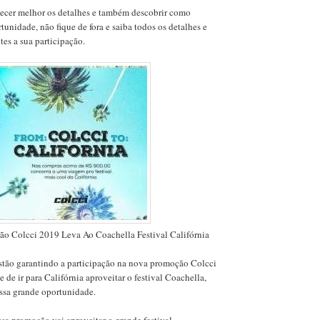
ecer melhor os detalhes e também descobrir como
Fenômeno no Carnav
tunidade, não fique de fora e saiba todos os detalhes e
Muquiranas Bat...
tes a sua participação.
BBB 26 em Chamas: 
Relevância de Ed..
Descubra Agora Me
Poderá se Aposent.
Faculdade em 2026: 
Carreiras Mais Pro
Ensaio do Araketu e
Noite Inesqu...
Fasano Salvador: Lux
Experiência Ines...
Shopping Paralela r
Carnaval 2026 com
Bahia Explode no Tu
e Bate Reco...
ão Colcci 2019 Leva Ao Coachella Festival Califórnia
Boa Praça Salvador 
festival grat...
estão garantindo a participação na nova promoção Colcci
 de ir para Califórnia aproveitar o festival Coachella,
Cauã Reymond surpr
essa grande oportunidade.
almoço especial no
sa promoção vai aproveitar o grande festival