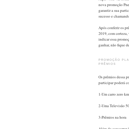
nova promoção Pneu
garantir a sua par
sucesso e chamando 
Após conferir os p
2019, com certeza, 
indicar essa promo
ganhar, não fique de
PROMOÇÃO PLA
PRÊMIOS
Os prêmios dessa p
participar poderá c
1-Um carro zero k
2-Uma Televisão 5
3-Prêmios na hora
Além de concorrer à