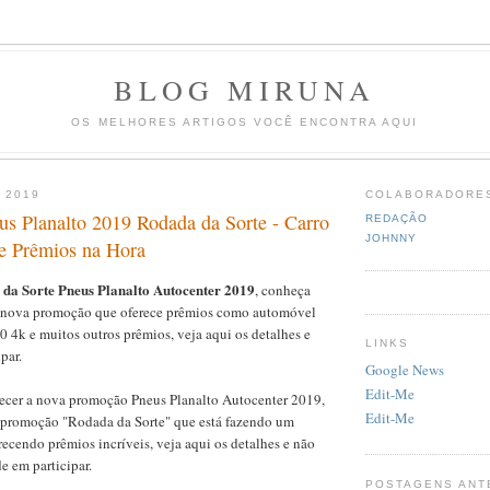
BLOG MIRUNA
OS MELHORES ARTIGOS VOCÊ ENCONTRA AQUI
 2019
COLABORADORE
s Planalto 2019 Rodada da Sorte - Carro
REDAÇÃO
JOHNNY
 Prêmios na Hora
a Sorte Pneus Planalto Autocenter 2019
, conheça
a nova promoção que oferece prêmios como automóvel
50 4k e muitos outros prêmios, veja aqui os detalhes e
LINKS
par.
Google News
Edit-Me
ecer a nova promoção Pneus Planalto Autocenter 2019,
Edit-Me
 promoção "Rodada da Sorte" que está fazendo um
ecendo prêmios incríveis, veja aqui os detalhes e não
e em participar.
POSTAGENS ANT