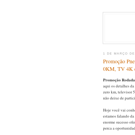
1 DE MARÇO DE
Promoção Pneu
0KM, TV 4K e
Promoção Rodada d
aqui os detalhes d
zero km, televisor 
não deixe de partici
Hoje você vai conh
estamos falando da
enorme sucesso ofer
perca a oportunidad