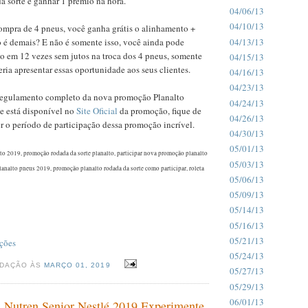
da sorte e ganhar 1 prêmio na hora.
04/06/13
04/10/13
compra de 4 pneus, você ganha grátis o alinhamento +
04/13/13
 é demais? E não é somente isso, você ainda pode
o em 12 vezes sem jutos na troca dos 4 pneus, somente
04/15/13
ria apresentar essas oportunidade aos seus clientes.
04/16/13
04/23/13
 regulamento completo da nova promoção Planalto
04/24/13
e está disponível no
Site Oficial
da promoção, fique de
04/26/13
r o período de participação dessa promoção incrível.
04/30/13
05/01/13
to 2019, promoção rodada da sorte planalto, participar nova promoção planalto
05/03/13
analto pneus 2019, promoção planalto rodada da sorte como participar, roleta
05/06/13
05/09/13
05/14/13
05/16/13
05/21/13
ções
05/24/13
EDAÇÃO ÀS
MARÇO 01, 2019
05/27/13
05/29/13
06/01/13
 Nutren Senior Nestlé 2019 Experimente