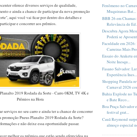
center oferece diversos serviços de qualidade,
Fenômeno no Carnav
mento e ainda a chance de participar da nova promoção
Muquiranas Bat...
te", aqui você vai ficar por dentro dos detalhes e
BBB 26 em Chamas: 
articipar e concorrer aos prêmios.
Relevância de Ed..
Descubra Agora Me
Poderá se Aposent.
Faculdade em 2026: 
Carreiras Mais Pro
Ensaio do Araketu e
Noite Inesqu...
Fasano Salvador: Lux
Experiência Ines...
Shopping Paralela r
Carnaval 2026 com
Planalto 2019 Rodada da Sorte - Carro 0KM, TV 4K e
Bahia Explode no Tu
Prêmios na Hora
e Bate Reco...
Boa Praça Salvador 
ar serviços no seu carro e ainda ter a chance de concorrer
festival grat...
a promoção Pneus Planalto 2019 Rodada da Sorte?
Cauã Reymond surpr
formações e não deixe essa oportunidade passar.
almoço especial no
ecer melhor os prêmios que estão sendo oferecidos na