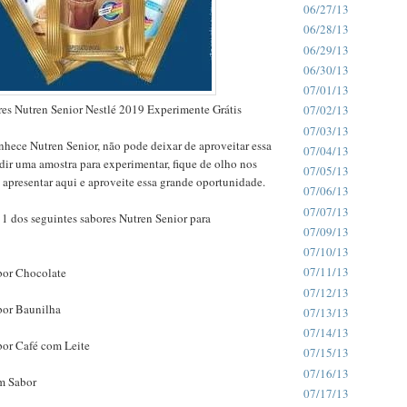
06/27/13
06/28/13
06/29/13
06/30/13
07/01/13
es Nutren Senior Nestlé 2019 Experimente Grátis
07/02/13
07/03/13
hece Nutren Senior, não pode deixar de aproveitar essa
07/04/13
ir uma amostra para experimentar, fique de olho nos
07/05/13
apresentar aqui e aproveite essa grande oportunidade.
07/06/13
07/07/13
1 dos seguintes sabores Nutren Senior para
07/09/13
07/10/13
07/11/13
bor Chocolate
07/12/13
bor Baunilha
07/13/13
07/14/13
bor Café com Leite
07/15/13
07/16/13
m Sabor
07/17/13