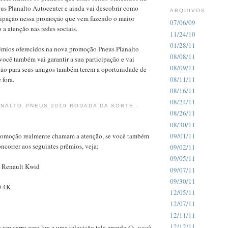
s Planalto Autocenter e ainda vai descobrir como
ARQUIVOS
ticipação nessa promoção que vem fazendo o maior
07/06/09
a atenção nas redes sociais.
11/24/10
01/28/11
rêmios oferecidos na nova promoção Pneus Planalto
08/08/11
você também vai garantir a sua participação e vai
08/09/11
ção para seus amigos também terem a oportunidade de
08/11/11
 fora.
08/16/11
08/24/11
NALTO PNEUS 2019 RODADA DA SORTE -
08/26/11
08/30/11
romoção realmente chamam a atenção, se você também
09/01/11
oncorrer aos seguintes prêmios, veja:
09/02/11
09/05/11
m Renault Kwid
09/07/11
09/30/11
0 4K
12/05/11
12/07/11
12/11/11
12/12/11
 um carro zero km e uma televisão tela grande 4k, você