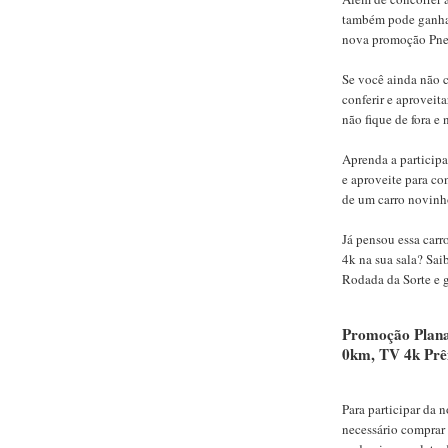
também pode ganhar
nova promoção Pneu
Se você ainda não 
conferir e aproveit
não fique de fora e
Aprenda a particip
e aproveite para co
de um carro novinho
Já pensou essa carr
4k na sua sala? Sa
Rodada da Sorte e g
Promoção Plana
0km, TV 4k Prê
Para participar da
necessário comprar