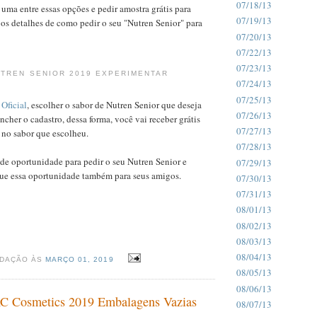
07/18/13
uma entre essas opções e pedir amostra grátis para
07/19/13
 os detalhes de como pedir o seu "Nutren Senior" para
07/20/13
07/22/13
07/23/13
UTREN SENIOR 2019 EXPERIMENTAR
07/24/13
07/25/13
 Oficial
, escolher o sabor de Nutren Senior que deseja
07/26/13
ncher o cadastro, dessa forma, você vai receber grátis
07/27/13
 no sabor que escolheu.
07/28/13
de oportunidade para pedir o seu Nutren Senior e
07/29/13
que essa oportunidade também para seus amigos.
07/30/13
07/31/13
08/01/13
08/02/13
08/03/13
08/04/13
EDAÇÃO ÀS
MARÇO 01, 2019
08/05/13
08/06/13
 Cosmetics 2019 Embalagens Vazias
08/07/13