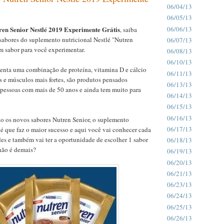
06/04/13
06/05/13
06/06/13
ren Senior Nestlé 2019 Experimente Grátis
, saiba
sabores do suplemento nutricional Nestlé "Nutren
06/07/13
m sabor para você experimentar.
06/08/13
06/10/13
senta uma combinação de proteína, vitamina D e cálcio
06/11/13
 e músculos mais fortes, são produtos pensados
06/13/13
 pessoas com mais de 50 anos e ainda tem muito para
06/14/13
06/15/13
06/16/13
do os novos sabores Nutren Senior, o suplemento
06/17/13
lé que faz o maior sucesso e aqui você vai conhecer cada
es e também vai ter a oportunidade de escolher 1 sabor
06/18/13
não é demais?
06/19/13
06/20/13
06/21/13
06/23/13
06/24/13
06/25/13
06/26/13