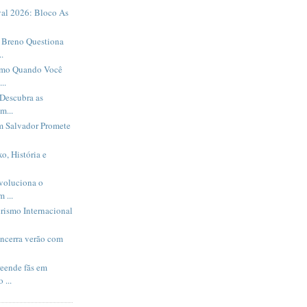
al 2026: Bloco As
Breno Questiona
.
smo Quando Você
..
Descubra as
m...
m Salvador Promete
o, História e
evoluciona o
 ...
rismo Internacional
encerra verão com
eende fãs em
 ...