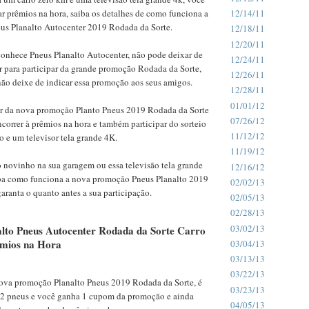
 prêmios na hora, saiba os detalhes de como funciona a
12/14/11
s Planalto Autocenter 2019 Rodada da Sorte.
12/18/11
12/20/11
conhece Pneus Planalto Autocenter, não pode deixar de
12/24/11
ar para participar da grande promoção Rodada da Sorte,
12/26/11
 não deixe de indicar essa promoção aos seus amigos.
12/28/11
01/01/12
ar da nova promoção Planto Pneus 2019 Rodada da Sorte
07/26/12
ncorrer à prêmios na hora e também participar do sorteio
11/12/12
 e um televisor tela grande 4K.
11/19/12
o novinho na sua garagem ou essa televisão tela grande
12/16/12
iba como funciona a nova promoção Pneus Planalto 2019
02/02/13
aranta o quanto antes a sua participação.
02/05/13
02/28/13
03/02/13
lto Pneus Autocenter Rodada da Sorte Carro
mios na Hora
03/04/13
03/13/13
03/22/13
 nova promoção Planalto Pneus 2019 Rodada da Sorte, é
03/23/13
 2 pneus e você ganha 1 cupom da promoção e ainda
04/05/13