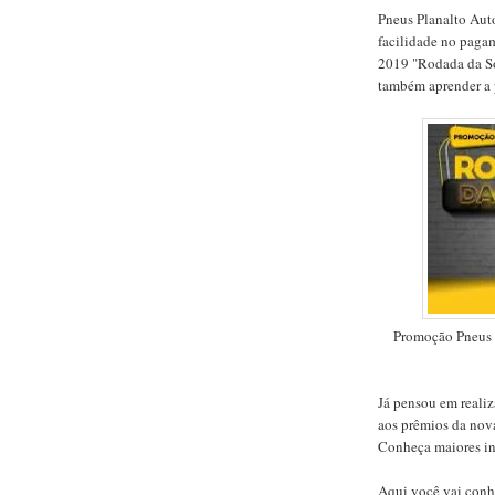
Pneus Planalto Auto
facilidade no paga
2019 "Rodada da Sor
também aprender a p
Promoção Pneus 
Já pensou em realiz
aos prêmios da nov
Conheça maiores in
Aqui você vai conh