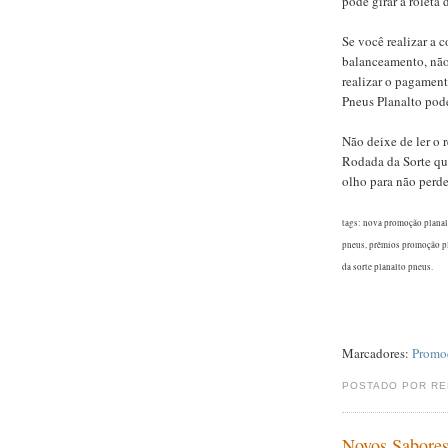
pode girar a roleta 
Se você realizar a 
balanceamento, não
realizar o pagament
Pneus Planalto pode
Não deixe de ler o
Rodada da Sorte qu
olho para não perde
tags: nova promoção planal
pneus, prêmios promoção pl
da sorte planalto pneus.
Marcadores:
Promo
POSTADO POR R
Novos Sabores