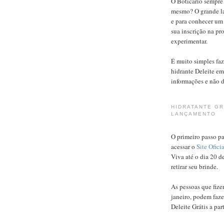
O Boticário sempre 
mesmo? O grande l
e para conhecer um 
sua inscrição na pr
experimentar.
É muito simples faz
hidrante Deleite em
informações e não d
HIDRATANTE GR
LANÇAMENTO
O primeiro passo par
acessar o
Site Ofici
Viva até o dia 20 de
retirar seu brinde.
As pessoas que fize
janeiro, podem faz
Deleite Grátis a par