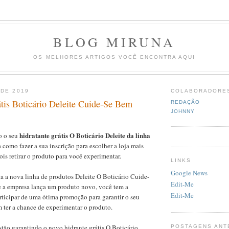
BLOG MIRUNA
OS MELHORES ARTIGOS VOCÊ ENCONTRA AQUI
 DE 2019
COLABORADORE
átis Boticário Deleite Cuide-Se Bem
REDAÇÃO
JOHNNY
hidratante grátis O Boticário Deleite da linha
o o seu
a como fazer a sua inscrição para escolher a loja mais
ois retirar o produto para você experimentar.
LINKS
Google News
a a nova linha de produtos Deleite O Boticário Cuide-
Edit-Me
 a empresa lança um produto novo, você tem a
Edit-Me
ticipar de uma ótima promoção para garantir o seu
im ter a chance de experimentar o produto.
stão garantindo o novo hidrante grátis O Boticário
POSTAGENS ANT