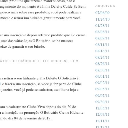
lança produtos que fazem o maior sucesso, não é
ançamento do momento é a linha Deleite Cuide-Se Bem,
ARQUIVOS
pouco mais sobre esse produtos, você pode realizar a
07/06/09
omoção e retirar um hidrante gratuitamente para você
11/24/10
01/28/11
08/08/11
er sua inscrição e depois retirar o produto que é o creme
08/09/11
 uma das várias lojas O Boticário, saiba maiores
08/11/11
eixe de garantir o seu brinde.
08/16/11
08/24/11
ÁTIS BOTICÁRIO DELEITE CUIDE-SE BEM
08/26/11
08/30/11
09/01/11
a retirar o seu hidrante grátis Deleite O Boticário é
09/02/11
al
e fazer a sua inscrição, se você já fez parte do Clube
09/05/11
 janeiro, você já pode se cadastrar, escolher a loja e
09/07/11
09/30/11
ram o cadastro no Clube Viva depois do dia 20 de
12/05/11
er a inscrição na promoção O Boticário Creme Hidrante
12/07/11
tir do dia 04 de fevereiro de 2019.
12/11/11
12/12/11