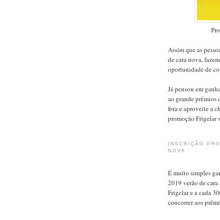
Pro
Assim que as pesso
de cara nova, fazem
oportunidade de con
Já pensou em ganha
ao grande prêmios d
fora e aproveite a 
promoção Frigelar v
INSCRIÇÃO PR
NOVA
É muito simples gar
2019 verão de cara 
Frigelar e a cada 
concorrer aos prêmi