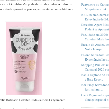
te e você também não pode deixar de conhecer todos os
Fenômeno no Carnav
 e ainda aproveitar para experimentar o creme hidrante
Muquiranas Bat...
BBB 26 em Chamas: 
Relevância de Ed..
Descubra Agora Me
Poderá se Aposent.
Faculdade em 2026: 
Carreiras Mais Pro
Ensaio do Araketu e
Noite Inesqu...
Fasano Salvador: Lux
Experiência Ines...
Shopping Paralela r
Carnaval 2026 com
Bahia Explode no Tu
e Bate Reco...
Boa Praça Salvador 
festival grat...
Cauã Reymond surpr
almoço especial no
rátis Boticário Deleite Cuide-Se Bem Lançamento