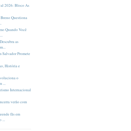
al 2026: Bloco As
Breno Questiona
.
smo Quando Você
..
Descubra as
m...
m Salvador Promete
o, História e
evoluciona o
 ...
rismo Internacional
encerra verão com
eende fãs em
 ...