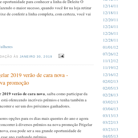
e oportunidade para conhecer a linha de Deleite O
12/14/11
azendo o maior sucesso, quando você for na loja retirar
12/18/11
eixe de conferir a linha completa, com certeza, você vai
12/20/11
12/24/11
12/26/11
12/28/11
ulheres
01/01/12
07/26/12
EDAÇÃO ÀS
JANEIRO 30, 2019
11/12/12
11/19/12
elar 2019 verão de cara nova -
12/16/12
02/02/13
ova promoção
02/05/13
 2019 verão de cara nova
, saiba como participar da
02/28/13
está oferecendo incríveis prêmios e tenha também a
03/02/13
ncorrer e ser um dos próximos ganhadores.
03/04/13
03/13/13
hores opções para os dias mais quentes do ano e agora
03/22/13
concorrer à diversos prêmios na nova promoção Frigelar
03/23/13
nova, essa pode ser a sua grande oportunidade de
04/05/13
 esse ano ganhando prêmios.