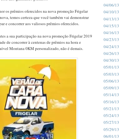
04/06/13
or os prêmios oferecidos na nova promoção Frigelar
04/10/13
 nova, temos certeza que você também vai demonstrar
04/13/13
ipar e concorrer aos valiosos prêmios oferecidos.
04/15/13
04/16/13
ntes a sua participação na nova promoção Frigelar 2019
04/23/13
ade de concorrer à centenas de prêmios na hora e
04/24/13
óvel Montana 0KM personalizado, não é demais.
04/26/13
04/30/13
05/01/13
05/03/13
05/06/13
05/09/13
05/14/13
05/16/13
05/21/13
05/24/13
05/27/13
05/29/13
06/01/13