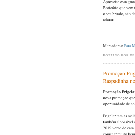
Aproveite essa gran
Boticário que vem f
o seu brinde, não d
adorar.
Marcadores:
Para M
POSTADO POR R
Promoção Frig
Raspadinha n
Promoção Frigelar
nova promoção que 
oportunidade de co
Frigelar tem as mel
também é possível 
2019 verão de cara 
começar muito bem