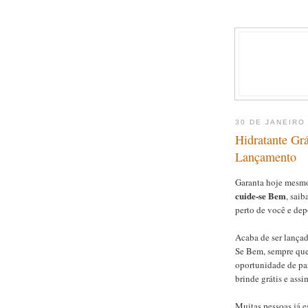
30 DE JANEIRO
Hidratante Gr
Lançamento
Garanta hoje mesm
cuide-se Bem
, saib
perto de você e dep
Acaba de ser lançad
Se Bem, sempre que
oportunidade de par
brinde grátis e ass
Muitas pessoas já e