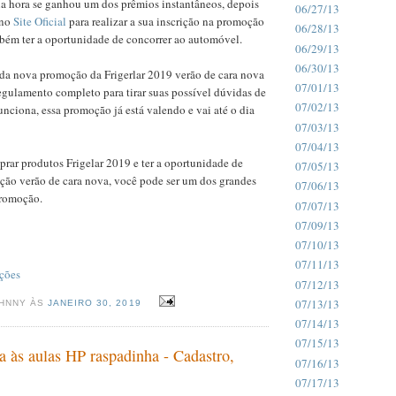
na hora se ganhou um dos prêmios instantâneos, depois
06/27/13
 no
Site Oficial
para realizar a sua inscrição na promoção
06/28/13
mbém ter a oportunidade de concorrer ao automóvel.
06/29/13
06/30/13
 da nova promoção da Frigerlar 2019 verão de cara nova
07/01/13
regulamento completo para tirar suas possível dúvidas de
07/02/13
ciona, essa promoção já está valendo e vai até o dia
07/03/13
07/04/13
rar produtos Frigelar 2019 e ter a oportunidade de
07/05/13
ção verão de cara nova, você pode ser um dos grandes
07/06/13
promoção.
07/07/13
07/09/13
07/10/13
07/11/13
ções
07/12/13
07/13/13
OHNNY ÀS
JANEIRO 30, 2019
07/14/13
07/15/13
 às aulas HP raspadinha - Cadastro,
07/16/13
07/17/13