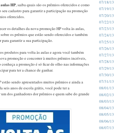
07/18/13
 aulas HP
, saiba quais são os prêmios oferecidos e como
07/19/13
 o seu cadastro para garantir a participação na promoção
07/20/13
mios oferecidos.
07/22/13
ecer os detalhes da nova promoção HP volta às aulas,
07/23/13
 sobre os prêmios que estão sendo oferecidos e também
07/24/13
r para garantir a sua participação.
07/25/13
07/26/13
os produtos para volta às aulas e agora você também
07/27/13
nova promoção e concorrer à muitos prêmios incríveis,
07/28/13
 conheça a promoção é só ficar de olho nas informações
07/29/13
cipar para ter a chance de ganhar.
07/30/13
07/31/13
P estão sendo apresentados muitos prêmios e ainda a
a seis anos de escola grátis, você pode ter a
08/01/13
r um dos ganhadores dor prêmios e quem sabe do grande
08/02/13
08/03/13
08/04/13
08/05/13
08/06/13
08/07/13