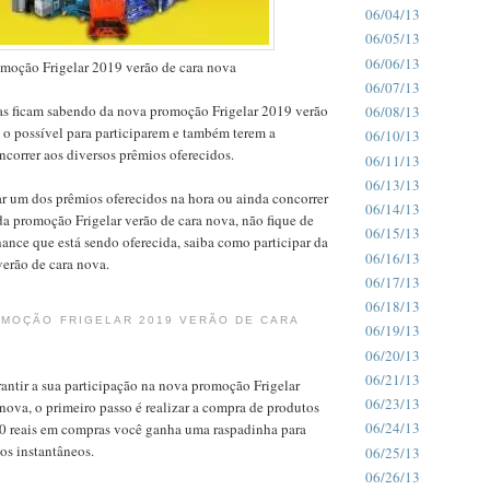
06/04/13
06/05/13
06/06/13
moção Frigelar 2019 verão de cara nova
06/07/13
as ficam sabendo da nova promoção Frigelar 2019 verão
06/08/13
 o possível para participarem e também terem a
06/10/13
correr aos diversos prêmios oferecidos.
06/11/13
06/13/13
r um dos prêmios oferecidos na hora ou ainda concorrer
06/14/13
a promoção Frigelar verão de cara nova, não fique de
06/15/13
chance que está sendo oferecida, saiba como participar da
06/16/13
erão de cara nova.
06/17/13
06/18/13
OMOÇÃO FRIGELAR 2019 VERÃO DE CARA
06/19/13
06/20/13
06/21/13
antir a sua participação na nova promoção Frigelar
06/23/13
nova, o primeiro passo é realizar a compra de produtos
06/24/13
300 reais em compras você ganha uma raspadinha para
os instantâneos.
06/25/13
06/26/13