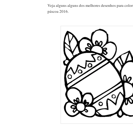
Veja alguns alguns dos melhores desenhos para colori
páscoa 2016.