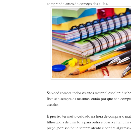
comprando antes do começo das aulas.
Se você compra todos os anos material escolar já sabe
lista são sempre os mesmos, então por que não compra
escolar.
É preciso ter muito cuidado na hora de comprar o mate
filhos, pois de uma loja para outra é possível ter uma
preço, por isso fique sempre atento e confira algumas