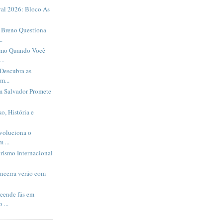
al 2026: Bloco As
Breno Questiona
.
smo Quando Você
..
Descubra as
m...
m Salvador Promete
o, História e
evoluciona o
 ...
rismo Internacional
encerra verão com
eende fãs em
 ...