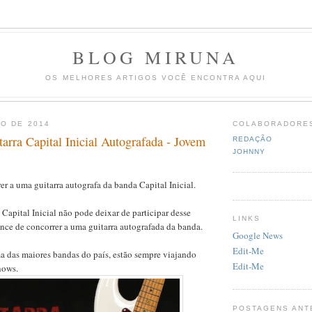
BLOG MIRUNA
OS MELHORES ARTIGOS VOCÊ ENCONTRA AQUI
O DE 2014
COLABORADORE
arra Capital Inicial Autografada - Jovem
REDAÇÃO
JOHNNY
r a uma guitarra autografa da banda Capital Inicial.
Capital Inicial não pode deixar de participar desse
LINKS
ance de concorrer a uma guitarra autografada da banda.
Google News
Edit-Me
ma das maiores bandas do país, estão sempre viajando
Edit-Me
hows.
POSTAGENS ANT