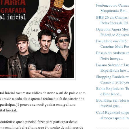
Fenômeno no Carnav
Muquiranas Bat...
BBB 26 em Chamas: 
Relevância de Ed..
Descubra Agora Me
Poderá se Aposent.
Faculdade em 2026: 
Carreiras Mais Pro
Ensaio do Araketu e
Noite Inesqu...
Fasano Salvador: Lux
Experiência Ines...
Shopping Paralela r
Carnaval 2026 com
Bahia Explode no Tu
al Inicial tocam nas rádios de norte a sul do país e com
e Bate Reco...
s cresce a cada dia e quem é realmente fã de carteirinha
Boa Praça Salvador 
participar, já pensou se você ganhar essa guitarra
festival grat...
tal Inicial.
Cauã Reymond surpr
almoço especial no
onferir o que é preciso fazer para participar desse
r a essa incrível guitarra que é o sonho de milhares de