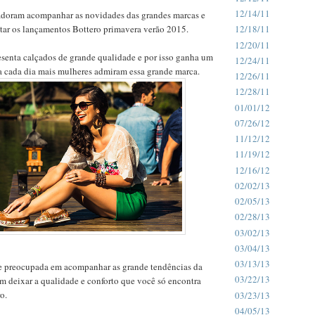
12/14/11
adoram acompanhar as novidades das grandes marcas e
tar os lançamentos Bottero primavera verão 2015.
12/18/11
12/20/11
esenta calçados de grande qualidade e por isso ganha um
12/24/11
a cada dia mais mulheres admiram essa grande marca.
12/26/11
12/28/11
01/01/12
07/26/12
11/12/12
11/19/12
12/16/12
02/02/13
02/05/13
02/28/13
03/02/13
03/04/13
03/13/13
e preocupada em acompanhar as grande tendências da
03/22/13
m deixar a qualidade e conforto que você só encontra
o.
03/23/13
04/05/13