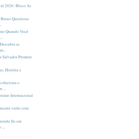
al 2026: Bloco As
Breno Questiona
.
smo Quando Você
..
Descubra as
m...
m Salvador Promete
o, História e
evoluciona o
 ...
rismo Internacional
encerra verão com
eende fãs em
 ...