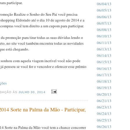
para participar.
06/04/13
06/05/13
promoção Realize o Sonho do Seu Pai você precisa
06/06/13
 shopping Eldorado até o dia 10 de agosto de 2014 e a
06/07/13
compras você tem direito a um cupom para participar.
06/08/13
06/10/13
da promoção para tirar todas as suas dúvidas lendo o
06/11/13
to, no site você também encontra todas as novidades
06/13/13
 que está chegando.
06/14/13
e sonhou com aquela viagem incrível você não pode
06/15/13
r já pensou se você for o vencedor e oferecer esse prêmio
06/16/13
06/17/13
06/18/13
ções
06/19/13
EDAÇÃO ÀS
JULHO 30, 2014
06/20/13
06/21/13
06/23/13
014 Sorte na Palma da Mão - Participar,
06/24/13
06/25/13
06/26/13
4 Sorte na Palma da Mão você tem a chance concorrer