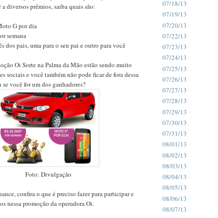
07/18/13
 a diversos prêmios, saiba quais são:
07/19/13
07/20/13
oto G por dia
por semana
07/22/13
s dos pais, uma para o seu pai e outro para você
07/23/13
07/24/13
oção Oi Sorte na Palma da Mão estão sendo muito
07/25/13
s sociais e você também não pode ficar de fora dessa
07/26/13
 se você for um dos ganhadores?
07/27/13
07/28/13
07/29/13
07/30/13
07/31/13
08/01/13
08/02/13
08/03/13
Foto: Divulgação
08/04/13
08/05/13
ance, confira o que é preciso fazer para participar e
08/06/13
ios nessa promoção da operadora Oi.
08/07/13