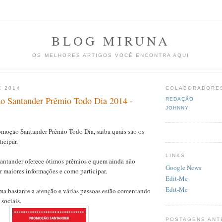
BLOG MIRUNA
OS MELHORES ARTIGOS VOCÊ ENCONTRA AQUI
E 2014
COLABORADORE
 Santander Prêmio Todo Dia 2014 -
REDAÇÃO
JOHNNY
moção Santander Prêmio Todo Dia, saiba quais são os
icipar.
LINKS
ntander oferece ótimos prêmios e quem ainda não
Google News
r maiores informações e como participar.
Edit-Me
Edit-Me
a bastante a atenção e várias pessoas estão comentando
 sociais.
POSTAGENS ANT