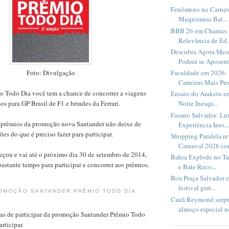
Fenômeno no Carnav
Muquiranas Bat...
BBB 26 em Chamas: 
Relevância de Ed..
Descubra Agora Me
Poderá se Aposent.
Foto: Divulgação
Faculdade em 2026: 
Carreiras Mais Pro
 Todo Dia você tem a chance de concorrer a viagens
Ensaio do Araketu e
ssos para GP Brasil de F1 e brindes da Ferrari.
Noite Inesqu...
Fasano Salvador: Lux
 prêmios da promoção nova Santander não deixe de
Experiência Ines...
ões do que é preciso fazer para participar.
Shopping Paralela r
Carnaval 2026 com
çou e vai até o próximo dia 30 de setembro de 2014,
Bahia Explode no Tu
astante tempo para participar e concorrer aos prêmios.
e Bate Reco...
Boa Praça Salvador 
festival grat...
ROMOÇÃO SANTANDER PRÊMIO TODO DIA
Cauã Reymond surpr
almoço especial no
mas de participar da promoção Santander Prêmio Todo
rticipar.