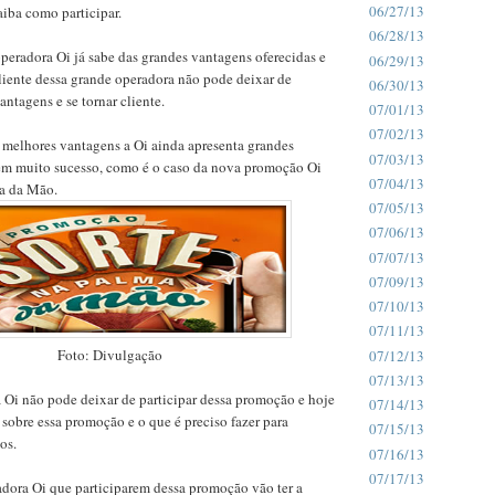
06/27/13
aiba como participar.
06/28/13
peradora Oi já sabe das grandes vantagens oferecidas e
06/29/13
liente dessa grande operadora não pode deixar de
06/30/13
antagens e se tornar cliente.
07/01/13
07/02/13
 melhores vantagens a Oi ainda apresenta grandes
07/03/13
m muito sucesso, como é o caso da nova promoção Oi
07/04/13
a da Mão.
07/05/13
07/06/13
07/07/13
07/09/13
07/10/13
07/11/13
Foto: Divulgação
07/12/13
07/13/13
a Oi não pode deixar de participar dessa promoção e hoje
07/14/13
 sobre essa promoção e o que é preciso fazer para
07/15/13
os.
07/16/13
07/17/13
adora Oi que participarem dessa promoção vão ter a