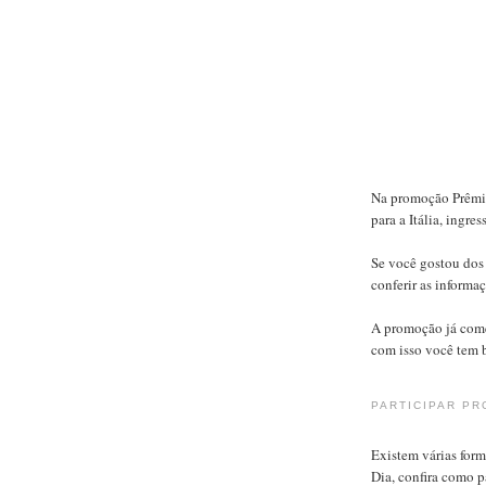
Na promoção Prêmio
para a Itália, ingre
Se você gostou dos
conferir as informaç
A promoção já come
com isso você tem b
PARTICIPAR P
Existem várias for
Dia, confira como pa