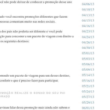
cê não pode deixar de conhecer a promoção desse ano
04/06/13
04/10/13
04/13/13
do você encontra promoções diferentes que fazem
04/15/13
pessoas comentam muito nas redes sociais.
04/16/13
a dos pais não poderia ser diferente e você pode
04/23/13
ção para concorrer a um pacote de viagem com direito a
04/24/13
os seguintes destinos:
04/26/13
04/30/13
05/01/13
05/03/13
05/06/13
05/09/13
05/14/13
rrendo um pacote de viagem para um desses destino,
onferir o que é preciso fazer para participar.
05/16/13
05/21/13
05/24/13
OMOÇÃO REALIZE O SONHO DO SEU PAI
05/27/13
ORADO
05/29/13
ouviram falar dessa promoção mais ainda não sabem o
06/01/13