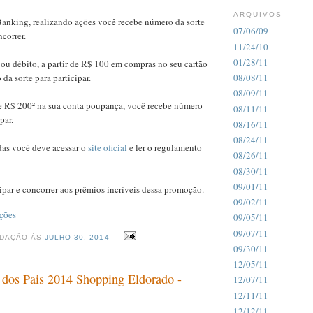
ARQUIVOS
Banking, realizando ações você recebe número da sorte
07/06/09
ncorrer.
11/24/10
01/28/11
 ou débito, a partir de R$ 100 em compras no seu cartão
da sorte para participar.
08/08/11
08/09/11
de R$ 200² na sua conta poupança, você recebe número
08/11/11
par.
08/16/11
08/24/11
idas você deve acessar o
site oficial
e ler o regulamento
08/26/11
08/30/11
09/01/11
ipar e concorrer aos prêmios incríveis dessa promoção.
09/02/11
ções
09/05/11
09/07/11
EDAÇÃO ÀS
JULHO 30, 2014
09/30/11
12/05/11
dos Pais 2014 Shopping Eldorado -
12/07/11
12/11/11
12/12/11