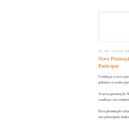
30 DE JULHO D
Nova Promoção
Participar
Conheça a nova pro
prêmios e como part
A nova promoção Sa
conhece vai conferi
Essa promoção cham
nas principais redes