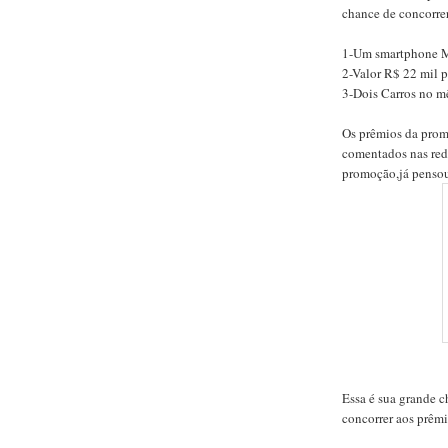
chance de concorrer
1-Um smartphone M
2-Valor R$ 22 mil 
3-Dois Carros no mê
Os prêmios da prom
comentados nas rede
promoção,já pensou
Essa é sua grande ch
concorrer aos prêm