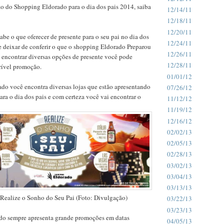
 do Shopping Eldorado para o dia dos pais 2014, saiba
12/14/11
12/18/11
12/20/11
abe o que oferecer de presente para o seu pai no dia dos
12/24/11
e deixar de conferir o que o shopping Eldorado Preparou
12/26/11
 encontrar diversas opções de presente você pode
12/28/11
crível promoção.
01/01/12
do você encontra diversas lojas que estão apresentando
07/26/12
ra o dia dos pais e com certeza você vai encontrar o
11/12/12
11/19/12
12/16/12
02/02/13
02/05/13
02/28/13
03/02/13
03/04/13
03/13/13
Realize o Sonho do Seu Pai (Foto: Divulgação)
03/22/13
03/23/13
o sempre apresenta grande promoções em datas
04/05/13