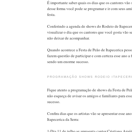
É importante saber quais os dias que os cantores vão 
desse forma você pode se programar e ir com seus ami
festa.
Conferindo a agenda de shows do Rodeio de Itapece
visualizar o dia que os cantores que você gosta vão s
não deixar de acompanhar.
Quando acontece a Festa de Peão de Itapecerica pesso
fazem questão de participar e com certeza esse ano a f
sendo um enorme sucesso.
PROGRAMAÇÃO SHOWS RODEIO ITAPECERI
Fique atento a programação de shows da Festa de Peã
não esqueça de avisar os amigos e familiares para ess
sucesso.
Confira dias que os artistas vão se apresentar esse a
Itapecerica da Serra:
1-Dia 11 de julho se apresenta cantor Cristiano Araú