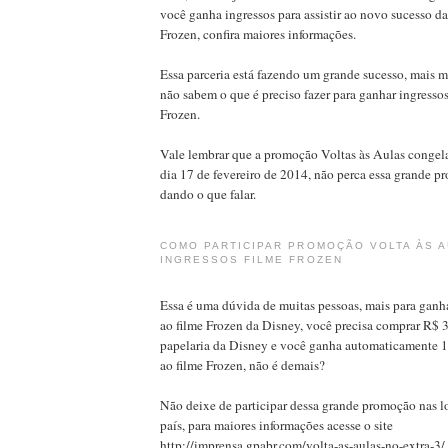
você ganha ingressos para assistir ao novo sucesso d
Frozen, confira maiores informações.
Essa parceria está fazendo um grande sucesso, mais m
não sabem o que é preciso fazer para ganhar ingressos 
Frozen.
Vale lembrar que a promoção Voltas às Aulas congela
dia 17 de fevereiro de 2014, não perca essa grande p
dando o que falar.
COMO PARTICIPAR PROMOÇÃO VOLTA ÀS A
INGRESSOS FILME FROZEN
Essa é uma dúvida de muitas pessoas, mais para ganhar
ao filme Frozen da Disney, você precisa comprar R$ 
papelaria da Disney e você ganha automaticamente 1 i
ao filme Frozen, não é demais?
Não deixe de participar dessa grande promoção nas lo
país, para maiores informações acesse o site
http://imprensa.gpabr.com/volta-as-aulas-no-extra-3/.