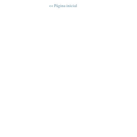
<< Página inicial