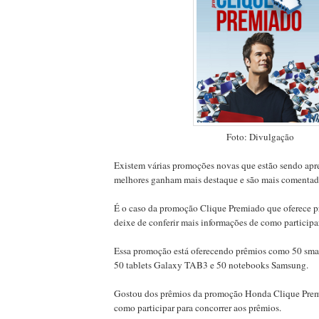
Foto: Divulgação
Existem várias promoções novas que estão sendo apr
melhores ganham mais destaque e são mais comentad
É o caso da promoção Clique Premiado que oferece pr
deixe de conferir mais informações de como participar
Essa promoção está oferecendo prêmios como 50 sm
50 tablets Galaxy TAB3 e 50 notebooks Samsung.
Gostou dos prêmios da promoção Honda Clique Prem
como participar para concorrer aos prêmios.