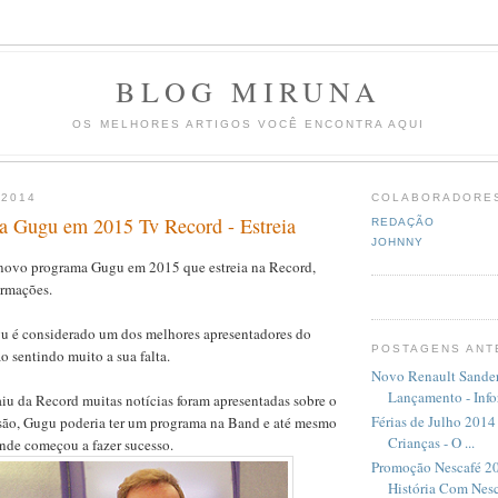
BLOG MIRUNA
OS MELHORES ARTIGOS VOCÊ ENCONTRA AQUI
 2014
COLABORADORE
 Gugu em 2015 Tv Record - Estreia
REDAÇÃO
JOHNNY
 novo programa Gugu em 2015 que estreia na Record,
ormações.
u é considerado um dos melhores apresentadores do
POSTAGENS ANT
ão sentindo muito a sua falta.
Novo Renault Sande
Lançamento - Info
iu da Record muitas notícias foram apresentadas sobre o
Férias de Julho 2014
visão, Gugu poderia ter um programa na Band e até mesmo
Crianças - O ...
nde começou a fazer sucesso.
Promoção Nescafé 2
História Com Nesc.