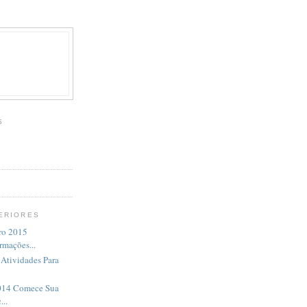
S
ERIORES
ro 2015
rmações...
 Atividades Para
014 Comece Sua
..