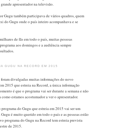
e grande apresentador na televisão.
or Gugu também participava de vários quadros, quem
áxi do Gugu onde o país inteiro acompanhava e se
ilhares de fãs em todo o país, muitas pessoas
programa aos domingos e a audiência sempre
sultados.
A GUGU NA RECORD EM 2015
foram divulgadas muitas informações do novo
m 2015 que estreia na Record, a única informação
momento é que o programa vai ser durante a semana e não
a como estamos acostumador a ver o apresentador.
 programa do Gugu que estreia em 2015 vai ser um
 Gugu é muito querido em todo o país e as pessoas estão
vo programa do Gugu na Record tem estreia prevista
estre de 2015.