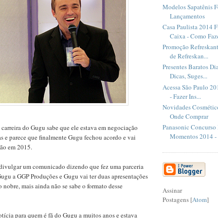
Modelos Sapatênis F
Lançamentos
Casa Paulista 2014 
Caixa - Como Faz
Promoção Refreskant
de Refreskan...
Presentes Baratos Di
Dicas, Suges...
Acessa São Paulo 20
- Fazer Ins...
Novidades Cosmético
Onde Comprar
Panasonic Concurso
arreira do Gugu sabe que ele estava em negociação
Momentos 2014 - P
as e parece que finalmente Gugu fechou acordo e vai
isão em 2015.
divulgar um comunicado dizendo que fez uma parceria
ugu a GGP Produções e Gugu vai ter duas apresentações
 nobre, mais ainda não se sabe o formato desse
Assinar
Postagens [
Atom
]
tícia para quem é fã do Gugu a muitos anos e estava