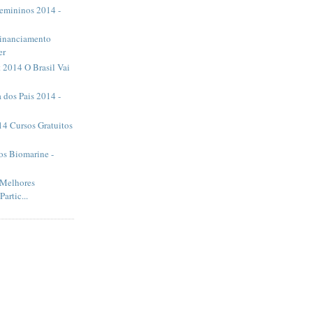
emininos 2014 -
Financiamento
er
 2014 O Brasil Vai
a dos Pais 2014 -
14 Cursos Gratuitos
s Biomarine -
 Melhores
artic...