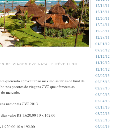
12/14/11
12/18/11
12/20/11
12/24/11
12/26/11
12/28/11
01/01/12
07/26/12
11/12/12
11/19/12
ES DE VIAGEM CVC NATAL E RÉVEILLON
12/16/12
02/02/13
nte querendo aproveitar ao máximo as férias de final de
02/05/13
olho nos pacotes de viagens CVC que oferecem as
02/28/13
 do mercado.
03/02/13
03/04/13
gens nacionais CVC 2013
03/13/13
03/22/13
 dias valor R$ 1.620,00 10 x 162,00
03/23/13
04/05/13
$ 1.920,00 10 x 192,00