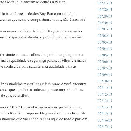
inda os fãs que adoram os óculos Ray Ban.
06/27/13
06/28/13
stilo já conhece os óculos Ray Ban com modelos
06/29/13
iferentes que sempre conquistam a todos, não é mesmo?
06/30/13
07/01/13
ecer novos modelos de óculos Ray Ban para o verão
07/02/13
entos que estão dando o que falar nas redes sociais,
07/03/13
07/04/13
a bastante com seus olhos é importante optar por uma
07/05/13
 maior qualidade e segurança para seus olhos e a marca
07/06/13
te conhecida pois garante essa qualidade para as
07/07/13
07/09/13
07/10/13
vários modelos masculinos e femininos e você encontra
07/11/13
rentes que agradam a todos sempre acompanhando as
07/12/13
de cores e estilos.
07/13/13
erão 2013 2014 muitas pessoas vão querer comprar
07/14/13
culos Ray Ban e aqui no blog você vai ter a chance de
07/15/13
 modelos que vai encontrar nas lojas de todo o país em
07/16/13
07/17/13