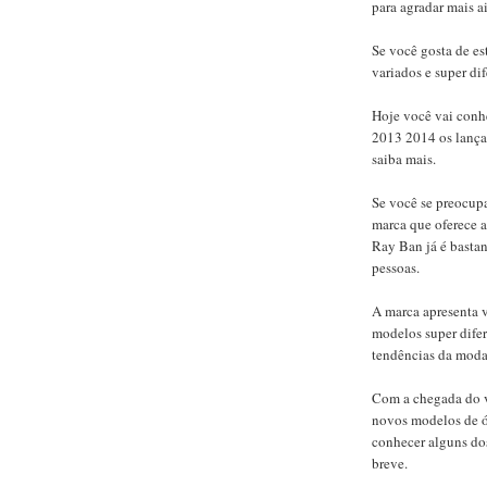
para agradar mais a
Se você gosta de e
variados e super d
Hoje você vai conh
2013 2014 os lançam
saiba mais.
Se você se preocup
marca que oferece a
Ray Ban já é bastan
pessoas.
A marca apresenta 
modelos super dife
tendências da moda 
Com a chegada do v
novos modelos de ó
conhecer alguns dos
breve.