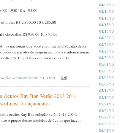
04/06/13
as R$ 1.950 10 x 195,00
04/10/13
04/13/13
 oito dias R$ 2.850,00 10 x 285,00
04/15/13
04/16/13
iú cinco dias R$ 950,00 10 x 95,00
04/23/13
04/24/13
estinos nacionais que você encontra na CVC, não deixe
04/26/13
s opções de pacotes de viagem nacionais e internacionais
04/30/13
éveillon 2013 2014 no site www.cvc.com.br.
05/01/13
05/03/13
05/06/13
EDAÇÃO ÀS
NOVEMBRO 13, 2013
05/09/13
05/14/13
s Óculos Ray Ban Verão 2013 2014
05/16/13
culinos - Lançamentos
05/21/13
05/24/13
elos óculos Ray Ban coleção verão 2013 2014,
05/27/13
ntos e preços desses modelos de óculos que fazem
05/29/13
06/01/13