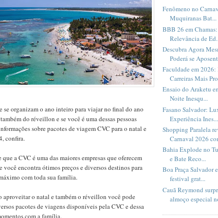
Fenômeno no Carnav
Muquiranas Bat...
BBB 26 em Chamas: 
Relevância de Ed..
Descubra Agora Me
Poderá se Aposent.
Faculdade em 2026: 
Carreiras Mais Pro
Ensaio do Araketu e
Noite Inesqu...
 se organizam o ano inteiro para viajar no final do ano
Fasano Salvador: Lux
Experiência Ines...
 também do réveillon e se você é uma dessas pessoas
informações sobre pacotes de viagem CVC para o natal e
Shopping Paralela r
, confira.
Carnaval 2026 com
Bahia Explode no Tu
 que a CVC é uma das maiores empresas que oferecem
e Bate Reco...
e você encontra ótimos preços e diversos destinos para
Boa Praça Salvador 
 máximo com toda sua família.
festival grat...
Cauã Reymond surpr
 aproveitar o natal e também o réveillon você pode
almoço especial no
versos pacotes de viagens disponíveis pela CVC e dessa
momentos com a família.