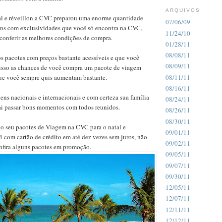
ARQUIVOS
al e réveillon a CVC preparou uma enorme quantidade
07/06/09
ens com exclusividades que você só encontra na CVC,
11/24/10
conferir as melhores condições de compra.
01/28/11
08/08/11
s pacotes com preços bastante acessíveis e que você
08/09/11
 isso as chances de você compra um pacote de viagem
08/11/11
que você sempre quis aumentam bastante.
08/16/11
ens nacionais e internacionais e com certeza sua família
08/24/11
vai passar bons momentos com todos reunidos.
08/26/11
08/30/11
o seu pacotes de Viagem na CVC para o natal e
09/01/11
 com cartão de crédito em até dez vezes sem juros, não
09/02/11
nfira alguns pacotes em promoção.
09/05/11
09/07/11
09/30/11
12/05/11
12/07/11
12/11/11
12/12/11