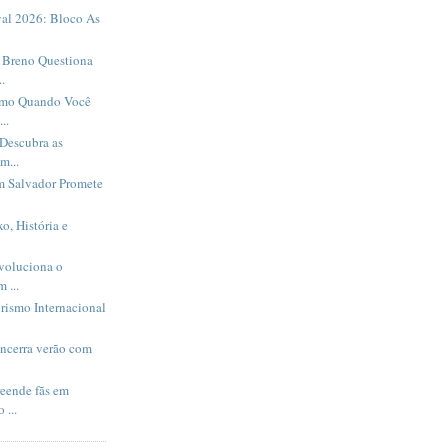
al 2026: Bloco As
Breno Questiona
.
smo Quando Você
..
Descubra as
m...
m Salvador Promete
o, História e
evoluciona o
 ...
rismo Internacional
encerra verão com
eende fãs em
 ...