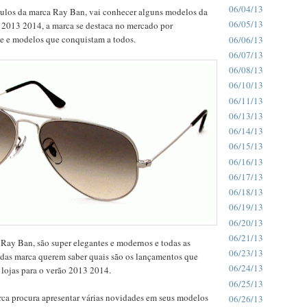
06/04/13
culos da marca Ray Ban, vai conhecer alguns modelos da
06/05/13
 2013 2014, a marca se destaca no mercado por
de e modelos que conquistam a todos.
06/06/13
06/07/13
06/08/13
06/10/13
06/11/13
06/13/13
06/14/13
06/15/13
06/16/13
06/17/13
06/18/13
06/19/13
06/20/13
06/21/13
Ray Ban, são super elegantes e modernos e todas as
06/23/13
 das marca querem saber quais são os lançamentos que
06/24/13
 lojas para o verão 2013 2014.
06/25/13
rca procura apresentar várias novidades em seus modelos
06/26/13