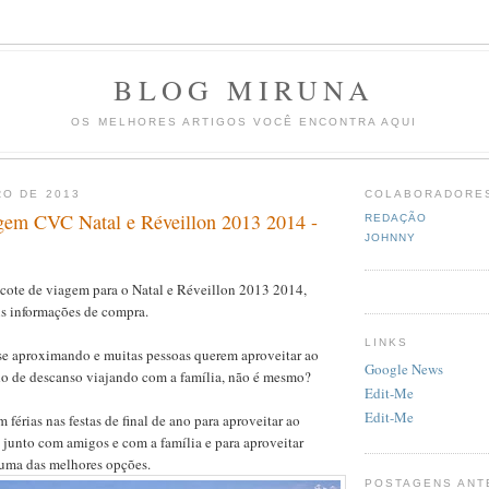
BLOG MIRUNA
OS MELHORES ARTIGOS VOCÊ ENCONTRA AQUI
RO DE 2013
COLABORADORE
gem CVC Natal e Réveillon 2013 2014 -
REDAÇÃO
JOHNNY
acote de viagem para o Natal e Réveillon 2013 2014,
is informações de compra.
LINKS
 se aproximando e muitas pessoas querem aproveitar ao
Google News
o de descanso viajando com a família, não é mesmo?
Edit-Me
Edit-Me
 férias nas festas de final de ano para aproveitar ao
junto com amigos e com a família e para aproveitar
 uma das melhores opções.
POSTAGENS ANT