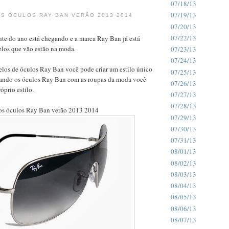
07/18/13
07/19/13
S ÓCULOS RAY BAN VERÃO 2013 2014
07/20/13
07/22/13
nte do ano está chegando e a marca Ray Ban já está
los que vão estão na moda.
07/23/13
07/24/13
os de óculos Ray Ban você pode criar um estilo único
07/25/13
nando os óculos Ray Ban com as roupas da moda você
07/26/13
óprio estilo.
07/27/13
07/28/13
os óculos Ray Ban verão 2013 2014
07/29/13
07/30/13
07/31/13
08/01/13
08/02/13
08/03/13
08/04/13
08/05/13
08/06/13
08/07/13