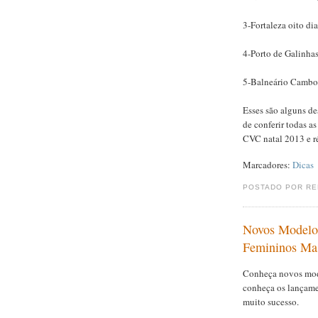
3-Fortaleza oito di
4-Porto de Galinhas
5-Balneário Cambor
Esses são alguns d
de conferir todas a
CVC natal 2013 e r
Marcadores:
Dicas
POSTADO POR R
Novos Modelo
Femininos Mas
Conheça novos mod
conheça os lançame
muito sucesso.