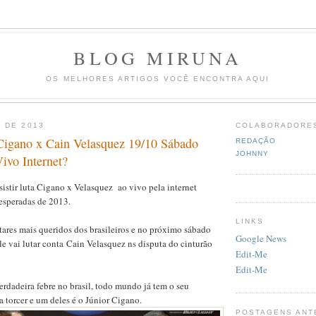
BLOG MIRUNA
OS MELHORES ARTIGOS VOCÊ ENCONTRA AQUI
 DE 2013
COLABORADORE
Cigano x Cain Velasquez 19/10 Sábado
REDAÇÃO
JOHNNY
vo Internet?
istir luta Cigano x Velasquez ao vivo pela internet
esperadas de 2013.
LINKS
ares mais queridos dos brasileiros e no próximo sábado
Google News
le vai lutar conta Cain Velasquez ns disputa do cinturão
Edit-Me
Edit-Me
rdadeira febre no brasil, todo mundo já tem o seu
a torcer e um deles é o Júnior Cigano.
POSTAGENS ANT