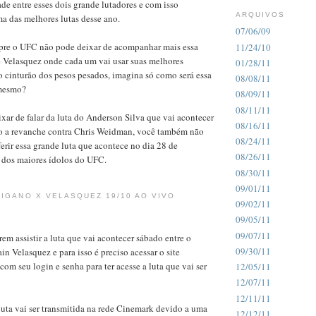
de entre esses dois grande lutadores e com isso
ARQUIVOS
a das melhores lutas desse ano.
07/06/09
mpre o UFC não pode deixar de acompanhar mais essa
11/24/10
e Velasquez onde cada um vai usar suas melhores
01/28/11
 o cinturão dos pesos pesados, imagina só como será essa
08/08/11
 mesmo?
08/09/11
08/11/11
ar de falar da luta do Anderson Silva que vai acontecer
08/16/11
o a revanche contra Chris Weidman, você também não
08/24/11
erir essa grande luta que acontece no dia 28 de
08/26/11
dos maiores ídolos do UFC.
08/30/11
09/01/11
CIGANO X VELASQUEZ 19/10 AO VIVO
09/02/11
09/05/11
09/07/11
em assistir a luta que vai acontecer sábado entre o
09/30/11
in Velasquez e para isso é preciso acessar o site
com seu login e senha para ter acesse a luta que vai ser
12/05/11
12/07/11
12/11/11
luta vai ser transmitida na rede Cinemark devido a uma
12/12/11