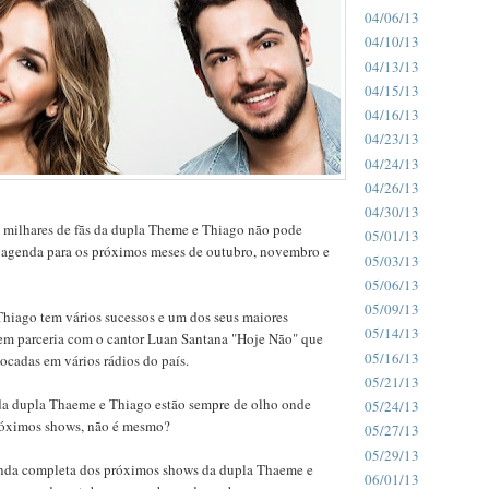
04/06/13
04/10/13
04/13/13
04/15/13
04/16/13
04/23/13
04/24/13
04/26/13
04/30/13
s milhares de fãs da dupla Theme e Thiago não pode
05/01/13
 a agenda para os próximos meses de outubro, novembro e
05/03/13
05/06/13
05/09/13
hiago tem vários sucessos e um dos seus maiores
05/14/13
 em parceria com o cantor Luan Santana "Hoje Não" que
05/16/13
tocadas em vários rádios do país.
05/21/13
 da dupla Thaeme e Thiago estão sempre de olho onde
05/24/13
róximos shows, não é mesmo?
05/27/13
05/29/13
enda completa dos próximos shows da dupla Thaeme e
06/01/13