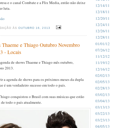
presa e o canal Combate e a Flix Media, então não deixe
12/14/11
er luta.
12/18/11
12/20/11
são
12/24/11
EDAÇÃO ÀS
OUTUBRO 16, 2013
12/26/11
12/28/11
01/01/12
 Thaeme e Thiago Outubro Novembro
07/26/12
3 - Locais
11/12/12
 agenda de shows Thaeme e Thiago mês outubro,
11/19/12
ro 2013.
12/16/12
02/02/13
rir a agenda de shows para os próximos meses da dupla
02/05/13
e é um verdadeiro sucesso em todo o país.
02/28/13
03/02/13
hiago conquistou o Brasil com suas músicas que estão
03/04/13
s de todo o país atualmente.
03/13/13
03/22/13
03/23/13
04/05/13