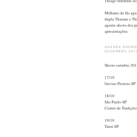
Thiago referente a
Milhares de fãs agu
dupla Thaeme e Thi
agente shows dos pr
apresentações.
AGENDA SHOWS
DEZEMBRO 201
Shows outubro 201
17/10
Gaviao Peixoto-SP
18/10
São Paulo-SP
Centro de Tradiçõe
19/10
Tatuí-SP