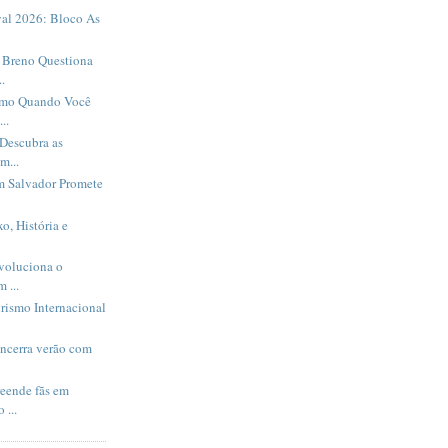
al 2026: Bloco As
Breno Questiona
.
smo Quando Você
..
Descubra as
m...
m Salvador Promete
o, História e
evoluciona o
 ...
rismo Internacional
encerra verão com
eende fãs em
 ...