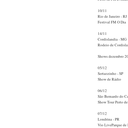
10/11
Rio de Janeiro - RJ
Festival FM O Dia
14/11
Cordislandia - MG
Rodeio de Cordisla
Shows dezembro 2
05/12
Sertaozinho - SP
Show de Rádio
06/12
São Bernardo do C
Show Tour Perto d
07/12
Londrina - PR
Vio LiveParque de