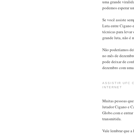
uma grande viralida
podemos esperar um
Se você assiste se
Luta entre Cigano 
técnicas para levar
grande luta, não é
Não poderíamos deix
no mês de dezembr
pode deixar de conf
dezembro com uma 
ASSISTIR UFC 
INTERNET
Muitas pessoas quer
lutador Cigano e Ca
Globo.com e entrar 
transmitida.
Vale lembrar que a 