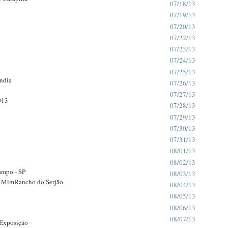
07/18/13
07/19/13
07/20/13
07/22/13
07/23/13
07/24/13
07/25/13
ndia
07/26/13
07/27/13
013
07/28/13
07/29/13
07/30/13
07/31/13
08/01/13
08/02/13
ampo - SP
08/03/13
e MimRancho do Serjão
08/04/13
08/05/13
08/06/13
08/07/13
 Exposição