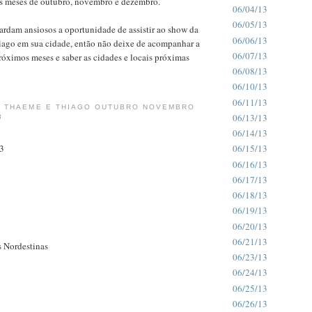
os meses de outubro, novembro e dezembro.
06/04/13
06/05/13
ardam ansiosos a oportunidade de assistir ao show da
06/06/13
ago em sua cidade, então não deixe de acompanhar a
06/07/13
óximos meses e saber as cidades e locais próximas
06/08/13
06/10/13
06/11/13
 THAEME E THIAGO OUTUBRO NOVEMBRO
06/13/13
3
06/14/13
3
06/15/13
06/16/13
06/17/13
06/18/13
06/19/13
06/20/13
06/21/13
s Nordestinas
06/23/13
06/24/13
06/25/13
06/26/13