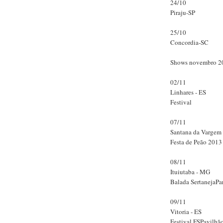
24/10
Piraju-SP
25/10
Concordia-SC
Shows novembro 2
02/11
Linhares - ES
Festival
07/11
Santana da Vargem
Festa de Peão 2013
08/11
Ituiutaba - MG
Balada SertanejaPa
09/11
Vitoria - ES
Festival FSPavilhã