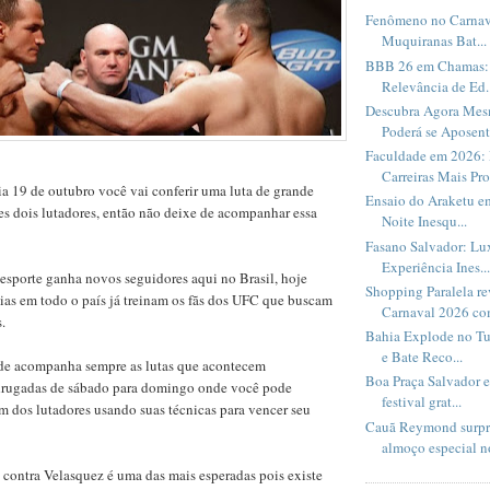
Fenômeno no Carnav
Muquiranas Bat...
BBB 26 em Chamas: 
Relevância de Ed..
Descubra Agora Me
Poderá se Aposent.
Faculdade em 2026: 
Carreiras Mais Pro
a 19 de outubro você vai conferir uma luta de grande
Ensaio do Araketu e
ses dois lutadores, então não deixe de acompanhar essa
Noite Inesqu...
Fasano Salvador: Lux
Experiência Ines...
esporte ganha novos seguidores aqui no Brasil, hoje
Shopping Paralela r
ias em todo o país já treinam os fãs dos UFC que buscam
Carnaval 2026 com
.
Bahia Explode no Tu
e Bate Reco...
de acompanha sempre as lutas que acontecem
Boa Praça Salvador 
drugadas de sábado para domingo onde você pode
festival grat...
 dos lutadores usando suas técnicas para vencer seu
Cauã Reymond surpr
almoço especial no
 contra Velasquez é uma das mais esperadas pois existe