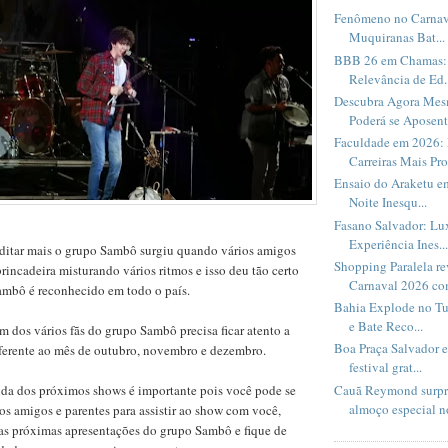
Fenômeno no Carnav
Muquiranas Bat...
BBB 26 em Chamas: 
Relevância de Ed..
Descubra Agora Me
Poderá se Aposent.
Faculdade em 2026: 
Carreiras Mais Pro
Ensaio do Araketu e
Noite Inesqu...
Fasano Salvador: Lux
Experiência Ines...
ditar mais o grupo Sambô surgiu quando vários amigos
Shopping Paralela r
rincadeira misturando vários ritmos e isso deu tão certo
Carnaval 2026 com
ambô é reconhecido em todo o país.
Bahia Explode no Tu
e Bate Reco...
m dos vários fãs do grupo Sambô precisa ficar atento a
Boa Praça Salvador 
ferente ao mês de outubro, novembro e dezembro.
festival grat...
Cauã Reymond surpr
a dos próximos shows é importante pois você pode se
almoço especial no
os amigos e parentes para assistir ao show com você,
 as próximas apresentações do grupo Sambô e fique de