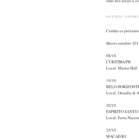
olho nos locais e c
AGENDA SHOWS
Confira os próxim
Shows outubro 201
08/10
CURITIBA/PR
Local: Master Hall
19/10
BELO HORIZONT
Local: Ousadia & A
20/10
ESPIRITO SANTO 
Local: Festa Nacio
25/10
MACAÉ/RJ