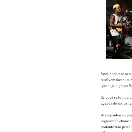
Você pode não acre
resolvem fazer um b
que hoje o grupo S
Se você se tornou u
agenda de shows re
Acompanhar a agend
organizar e chamar 
portanto não perca