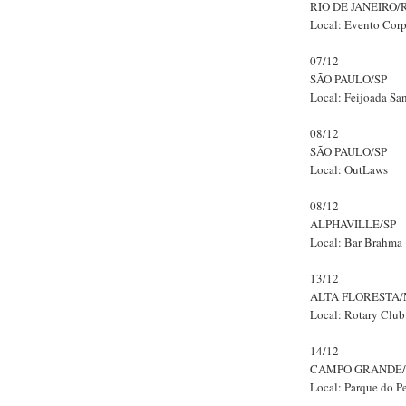
RIO DE JANEIRO/
Local: Evento Corp
07/12
SÃO PAULO/SP
Local: Feijoada Sa
08/12
SÃO PAULO/SP
Local: OutLaws
08/12
ALPHAVILLE/SP
Local: Bar Brahma
13/12
ALTA FLORESTA
Local: Rotary Club
14/12
CAMPO GRANDE
Local: Parque do P