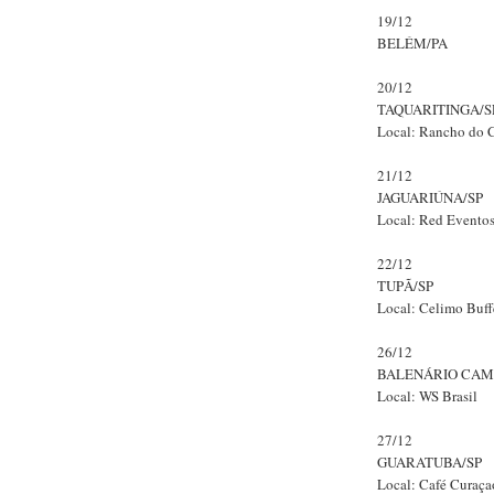
19/12
BELÉM/PA
20/12
TAQUARITINGA/S
Local: Rancho do
21/12
JAGUARIÚNA/SP
Local: Red Evento
22/12
TUPÃ/SP
Local: Celimo Buff
26/12
BALENÁRIO CAM
Local: WS Brasil
27/12
GUARATUBA/SP
Local: Café Curaça