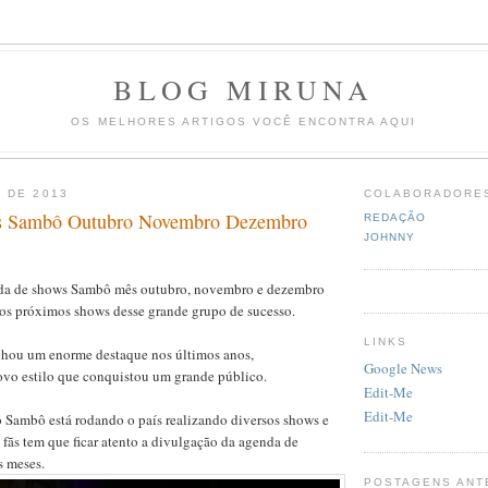
BLOG MIRUNA
OS MELHORES ARTIGOS VOCÊ ENCONTRA AQUI
 DE 2013
COLABORADORE
 Sambô Outubro Novembro Dezembro
REDAÇÃO
JOHNNY
a de shows Sambô mês outubro, novembro e dezembro
 os próximos shows desse grande grupo de sucesso.
LINKS
hou um enorme destaque nos últimos anos,
Google News
vo estilo que conquistou um grande público.
Edit-Me
Edit-Me
 Sambô está rodando o país realizando diversos shows e
 fãs tem que ficar atento a divulgação da agenda de
 meses.
POSTAGENS ANT