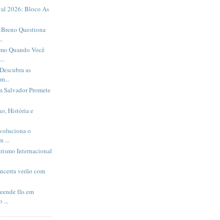
al 2026: Bloco As
Breno Questiona
.
smo Quando Você
..
Descubra as
m...
m Salvador Promete
o, História e
evoluciona o
 ...
rismo Internacional
encerra verão com
eende fãs em
 ...