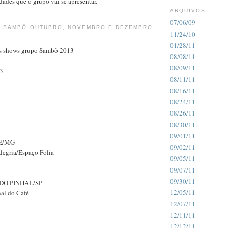
idades que o grupo vai se apresentar.
ARQUIVOS
07/06/09
 SAMBÔ OUTUBRO, NOVEMBRO E DEZEMBRO
11/24/10
01/28/11
os shows grupo Sambô 2013
08/08/11
08/09/11
3
08/11/11
08/16/11
08/24/11
08/26/11
08/30/11
09/01/11
E/MG
09/02/11
legria/Espaço Folia
09/05/11
09/07/11
09/30/11
DO PINHAL/SP
12/05/11
nal do Café
12/07/11
12/11/11
12/12/11