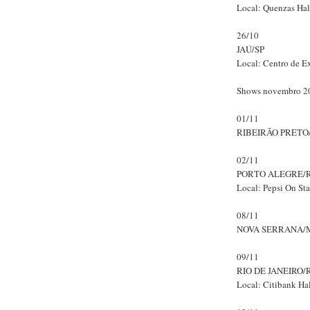
Local: Quenzas Hal
26/10
JAÚ/SP
Local: Centro de E
Shows novembro 2
01/11
RIBEIRÃO PRETO
02/11
PORTO ALEGRE/
Local: Pepsi On St
08/11
NOVA SERRANA/
09/11
RIO DE JANEIRO/
Local: Citibank Ha