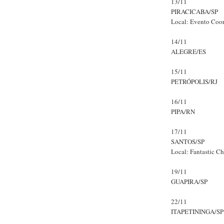
13/11
PIRACICABA/SP
Local: Evento Coor
14/11
ALEGRE/ES
15/11
PETRÓPOLIS/RJ
16/11
PIPA/RN
17/11
SANTOS/SP
Local: Fantastic C
19/11
GUAPIRA/SP
22/11
ITAPETININGA/SP