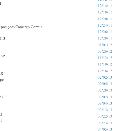
l
12/14/11
12/18/11
12/20/11
12/24/11
xposições Camargo Correia
12/26/11
12/28/11
013
01/01/12
07/26/12
/SP
11/12/12
11/19/12
12/16/12
RS
02/02/13
age
02/05/13
02/28/13
MG
03/02/13
03/04/13
03/13/13
RJ
03/22/13
ll
03/23/13
04/05/13