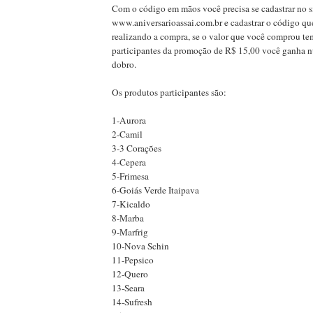
Com o código em mãos você precisa se cadastrar no s
www.aniversarioassai.com.br e cadastrar o código q
realizando a compra, se o valor que você comprou te
participantes da promoção de R$ 15,00 você ganha n
dobro.
Os produtos participantes são:
1-Aurora
2-Camil
3-3 Corações
4-Cepera
5-Frimesa
6-Goiás Verde Itaipava
7-Kicaldo
8-Marba
9-Marfrig
10-Nova Schin
11-Pepsico
12-Quero
13-Seara
14-Sufresh