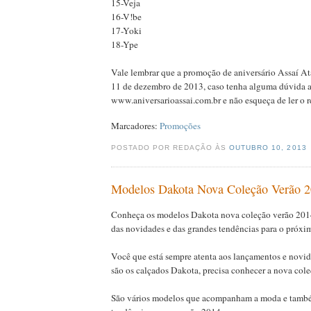
15-Veja
16-V!be
17-Yoki
18-Ype
Vale lembrar que a promoção de aniversário Assaí Ata
11 de dezembro de 2013, caso tenha alguma dúvida ac
www.aniversarioassai.com.br e não esqueça de ler o
Marcadores:
Promoções
POSTADO POR REDAÇÃO ÀS
OUTUBRO 10, 2013
Modelos Dakota Nova Coleção Verão 2
Conheça os modelos Dakota nova coleção verão 2014
das novidades e das grandes tendências para o próxi
Você que está sempre atenta aos lançamentos e novi
são os calçados Dakota, precisa conhecer a nova cole
São vários modelos que acompanham a moda e tamb