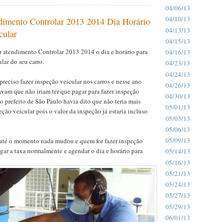
04/06/13
04/10/13
imento Controlar 2013 2014 Dia Horário
04/13/13
cular
04/15/13
 atendimento Controlar 2013 2014 o dia e horário para
04/16/13
lar do seu carro.
04/23/13
04/24/13
preciso fazer inspeção veicular nos carros e nesse ano
04/26/13
vam que não iriam ter que pagar para fazer inspeção
04/30/13
vo prefeito de São Paulo havia dito que não teria mais
05/01/13
eção veicular pois o valor da inspeção já estaria incluso
05/03/13
05/06/13
05/09/13
até o momento nada mudou e quem for fazer inspeção
gar a taxa normalmente e agendar o dia e horário para
05/14/13
05/16/13
05/21/13
05/24/13
05/27/13
05/29/13
06/01/13