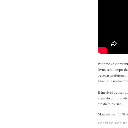
Podemos esperar mui
livro, tem tempo de 
pessoas preferem o 
filme seja realmente
É incrível pensar q
além do computador
até da televisão.
Marcadores:
CINE
POSTADO POR R