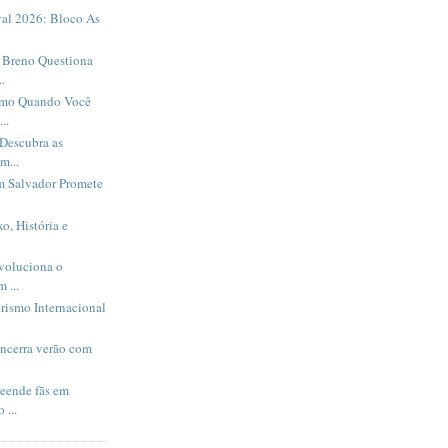
al 2026: Bloco As
Breno Questiona
.
smo Quando Você
..
Descubra as
m...
m Salvador Promete
o, História e
evoluciona o
 ...
rismo Internacional
encerra verão com
eende fãs em
 ...