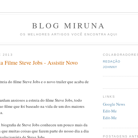
BLOG MIRUNA
OS MELHORES ARTIGOS VOCÊ ENCONTRA AQUI
E 2013
COLABORADORE
a Filme Steve Jobs - Assistir Novo
REDAÇÃO
JOHNNY
treia do filme Steve Jobs e o novo trailer que acaba de
LINKS
ardam ansiosos a estreia do filme Steve Jobs, todo
Google News
ao filme que foi baseado na vida de um dos maiores
Edit-Me
a.
Edit-Me
a biografia de Steve Jobs conheceu um pouco mais da
 que muitas coisas que fazem parte do nosso dia a dia
volucionária de Steve Jobs.
POSTAGENS ANT