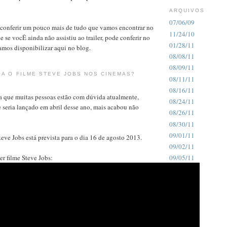
ARQUIVOS
07/06/09
 conferir um pouco mais de tudo que vamos encontrar no
11/24/10
e se vocÊ ainda não assistiu ao trailer, pode conferir no
01/28/11
amos disponibilizar aqui no blog.
08/08/11
08/09/11
IA O FILME STEVE JOBS NOS CINEMAS?
08/11/11
08/16/11
a que muitas pessoas estão com dúvida atualmente,
08/24/11
e seria lançado em abril desse ano, mais acabou não
08/26/11
08/30/11
09/01/11
teve Jobs está prevista para o dia 16 de agosto 2013.
09/02/11
er filme Steve Jobs:
09/05/11
09/07/11
09/30/11
12/05/11
12/07/11
12/11/11
12/12/11