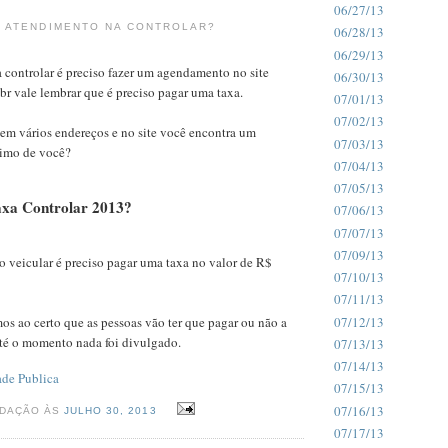
06/27/13
 ATENDIMENTO NA CONTROLAR?
06/28/13
06/29/13
a controlar é preciso fazer um agendamento no site
06/30/13
r vale lembrar que é preciso pagar uma taxa.
07/01/13
07/02/13
em vários endereços e no site você encontra um
07/03/13
ximo de você?
07/04/13
07/05/13
axa Controlar 2013?
07/06/13
07/07/13
07/09/13
ão veicular é preciso pagar uma taxa no valor de R$
07/10/13
07/11/13
07/12/13
s ao certo que as pessoas vão ter que pagar ou não a
até o momento nada foi divulgado.
07/13/13
07/14/13
ade Publica
07/15/13
07/16/13
EDAÇÃO ÀS
JULHO 30, 2013
07/17/13