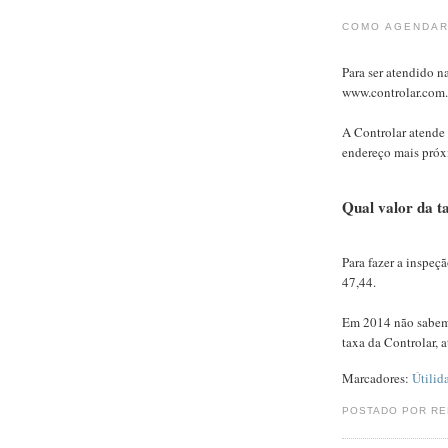
COMO AGENDAR
Para ser atendido n
www.controlar.com.b
A Controlar atende 
endereço mais pró
Qual valor da t
Para fazer a inspeç
47,44.
Em 2014 não sabemo
taxa da Controlar, 
Marcadores:
Útilid
POSTADO POR R