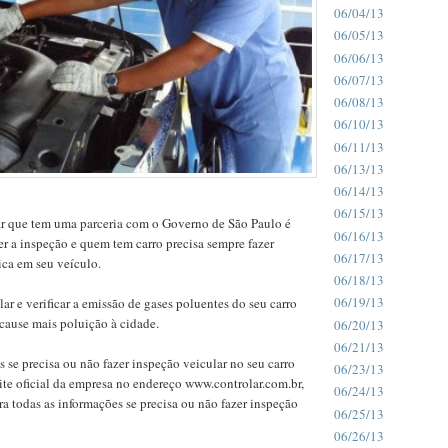
06/04/13
06/05/13
06/06/13
06/07/13
06/08/13
06/10/13
06/11/13
06/13/13
06/14/13
06/15/13
r que tem uma parceria com o Governo de São Paulo é
06/16/13
er a inspeção e quem tem carro precisa sempre fazer
06/17/13
ca em seu veículo.
06/18/13
06/19/13
ar e verificar a emissão de gases poluentes do seu carro
cause mais poluição à cidade.
06/20/13
06/21/13
 se precisa ou não fazer inspeção veicular no seu carro
06/23/13
 site oficial da empresa no endereço www.controlar.com.br,
06/24/13
ra todas as informações se precisa ou não fazer inspeção
06/25/13
06/26/13