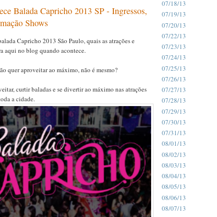
07/18/13
ce Balada Capricho 2013 SP - Ingressos,
07/19/13
ramação Shows
07/20/13
07/22/13
balada Capricho 2013 São Paulo, quais as atrações e
07/23/13
ra aqui no blog quando acontece.
07/24/13
07/25/13
ão quer aproveitar ao máximo, não é mesmo?
07/26/13
itar, curtir baladas e se divertir ao máximo nas atrações
07/27/13
oda a cidade.
07/28/13
07/29/13
07/30/13
07/31/13
08/01/13
08/02/13
08/03/13
08/04/13
08/05/13
08/06/13
08/07/13