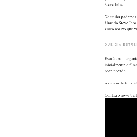
Steve Jobs.
No trailer podemos
filme do Steve Jobs 
vídeo abaixo que v
QUE DIA ESTRE
Essa é uma pergunt
inicialmente o film
acontecendo.
A estreia do filme S
Confira o novo trail