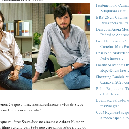
Fenômeno no Carnav
Muquiranas Bat...
BBB 26 em Chamas: 
Relevância de Ed..
Descubra Agora Me
Poderá se Aposent.
Faculdade em 2026: 
Carreiras Mais Pro
Ensaio do Araketu e
Noite Inesqu...
Fasano Salvador: Lux
Experiência Ines...
Shopping Paralela r
Carnaval 2026 com
Bahia Explode no Tu
e Bate Reco...
Boa Praça Salvador 
erem é o que o filme mostra realmente a vida de Steve
festival grat...
á no livro, não é verdade?
Cauã Reymond surpr
almoço especial no
 que vai fazer Steve Jobs no cinema o Ashton Kutcher
 filme perfeito com tudo que esperamos sobre a vida do