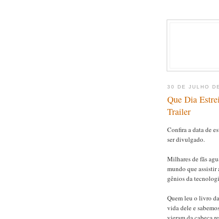
30 DE JULHO D
Que Dia Estrei
Trailer
Confira a data de es
ser divulgado.
Milhares de fãs agu
mundo que assistir 
gênios da tecnologi
Quem leu o livro d
vida dele e sabemos
vieram da cabeça re