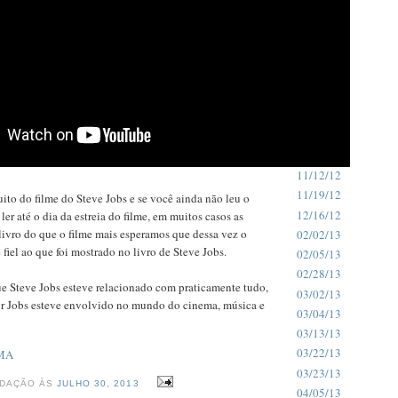
12/14/11
12/18/11
12/20/11
12/24/11
12/26/11
12/28/11
01/01/12
07/26/12
11/12/12
11/19/12
to do filme do Steve Jobs e se você ainda não leu o
12/16/12
ler até o dia da estreia do filme, em muitos casos as
livro do que o filme mais esperamos que dessa vez o
02/02/13
 fiel ao que foi mostrado no livro de Steve Jobs.
02/05/13
02/28/13
ue Steve Jobs esteve relacionado com praticamente tudo,
03/02/13
 Jobs esteve envolvido no mundo do cinema, música e
03/04/13
03/13/13
03/22/13
MA
03/23/13
EDAÇÃO ÀS
JULHO 30, 2013
04/05/13