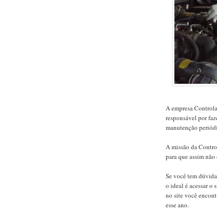
A empresa Controla
responsável por faz
manutenção periódi
A missão da Control
para que assim não 
Se você tem dúvidas
o ideal é acessar o
no site você encont
esse ano.