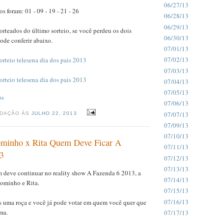
06/27/13
s foram: 01 - 09 - 19 - 21 - 26
06/28/13
06/29/13
rteados do último sorteio, se você perdeu os dois
06/30/13
pode conferir abaixo.
07/01/13
07/02/13
rteio telesena dia dos pais 2013
07/03/13
rteio telesena dia dos pais 2013
07/04/13
07/05/13
os
07/06/13
07/07/13
EDAÇÃO ÀS
JULHO 22, 2013
07/09/13
07/10/13
ominho x Rita Quem Deve Ficar A
07/11/13
3
07/12/13
07/13/13
 deve continuar no reality show A Fazenda 6 2013, a
07/14/13
Gominho e Rita.
07/15/13
07/16/13
is uma roça e você já pode votar em quem você quer que
ma.
07/17/13