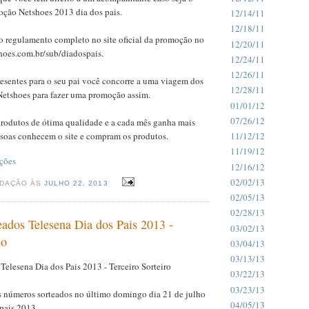
ção Netshoes 2013 dia dos pais.
12/14/11
12/18/11
 o regulamento completo no site oficial da promoção no
12/20/11
oes.com.br/sub/diadospais.
12/24/11
12/26/11
esentes para o seu pai você concorre a uma viagem dos
12/28/11
Netshoes para fazer uma promoção assim.
01/01/12
07/26/12
rodutos de ótima qualidade e a cada mês ganha mais
ssoas conhecem o site e compram os produtos.
11/12/12
11/19/12
ções
12/16/12
02/02/13
EDAÇÃO ÀS
JULHO 22, 2013
02/05/13
02/28/13
ados Telesena Dia dos Pais 2013 -
03/02/13
io
03/04/13
03/13/13
elesena Dia dos Pais 2013 - Terceiro Sorteiro
03/22/13
03/23/13
os números sorteados no último domingo dia 21 de julho
04/05/13
 pais 2013.