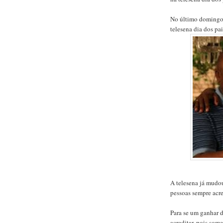
No último domingo d
telesena dia dos pa
A telesena já mudou
pessoas sempre acre
Para se um ganhar d
acreditar, pois som