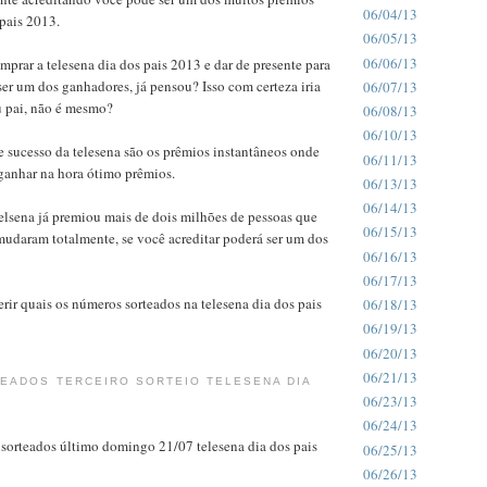
06/04/13
 pais 2013.
06/05/13
06/06/13
prar a telesena dia dos pais 2013 e dar de presente para
 ser um dos ganhadores, já pensou? Isso com certeza iria
06/07/13
u pai, não é mesmo?
06/08/13
06/10/13
 sucesso da telesena são os prêmios instantâneos onde
06/11/13
ganhar na hora ótimo prêmios.
06/13/13
06/14/13
elsena já premiou mais de dois milhões de pessoas que
06/15/13
mudaram totalmente, se você acreditar poderá ser um dos
06/16/13
06/17/13
rir quais os números sorteados na telesena dia dos pais
06/18/13
06/19/13
06/20/13
06/21/13
EADOS TERCEIRO SORTEIO TELESENA DIA
06/23/13
06/24/13
 sorteados último domingo 21/07 telesena dia dos pais
06/25/13
06/26/13