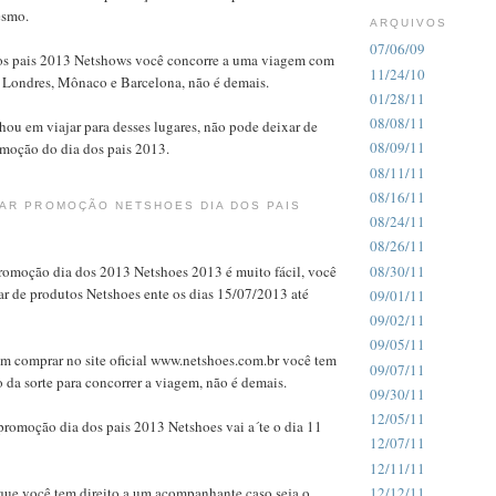
esmo.
ARQUIVOS
07/06/09
os pais 2013 Netshows você concorre a uma viagem com
11/24/10
Londres, Mônaco e Barcelona, não é demais.
01/28/11
08/08/11
ou em viajar para desses lugares, não pode deixar de
08/09/11
omoção do dia dos pais 2013.
08/11/11
08/16/11
PAR PROMOÇÃO NETSHOES DIA DOS PAIS
08/24/11
08/26/11
promoção dia dos 2013 Netshoes 2013 é muito fácil, você
08/30/11
ar de produtos Netshoes ente os dias 15/07/2013 até
09/01/11
09/02/11
09/05/11
m comprar no site oficial www.netshoes.com.br você tem
09/07/11
 da sorte para concorrer a viagem, não é demais.
09/30/11
12/05/11
promoção dia dos pais 2013 Netshoes vai a´te o dia 11
12/07/11
12/11/11
 que você tem direito a um acompanhante caso seja o
12/12/11