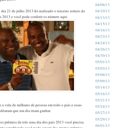
04/06/13
ia 21 de julho 2013 foi realizado o terceiro sorteio da
04/10/13
is 2013 e você pode conferir os número aqui.
04/13/13
04/15/13
04/16/13
04/23/13
04/24/13
04/26/13
04/30/13
05/01/13
05/03/13
05/06/13
05/09/13
05/14/13
05/16/13
05/21/13
 a vida de milhares de pessoas em todo o país e essas
05/24/13
ditaram que um dia iriam ganhar.
05/27/13
05/29/13
os prêmios da tele sena dia dos pais 2013 você precisa
06/01/13
ente acreditando você pode ser um dos muitos prêmios