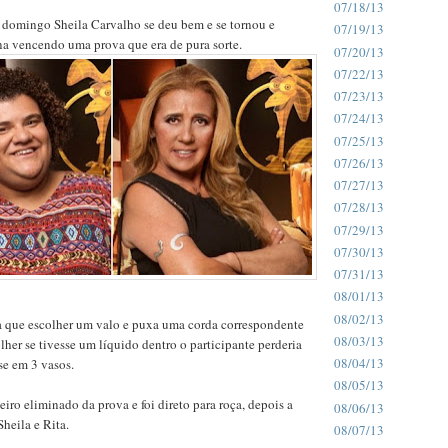
07/18/13
 domingo Sheila Carvalho se deu bem e se tornou e
07/19/13
na vencendo uma prova que era de pura sorte.
07/20/13
07/22/13
07/23/13
07/24/13
07/25/13
07/26/13
07/27/13
07/28/13
07/29/13
07/30/13
07/31/13
08/01/13
08/02/13
ha que escolher um valo e puxa uma corda correspondente
08/03/13
her se tivesse um líquido dentro o participante perderia
08/04/13
se em 3 vasos.
08/05/13
iro eliminado da prova e foi direto para roça, depois a
08/06/13
Sheila e Rita.
08/07/13