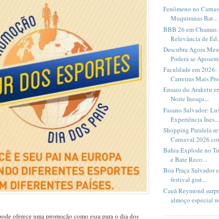
Fenômeno no Carnav
Muquiranas Bat...
BBB 26 em Chamas: 
Relevância de Ed..
Descubra Agora Me
Poderá se Aposent.
Faculdade em 2026: 
Carreiras Mais Pro
Ensaio do Araketu e
Noite Inesqu...
Fasano Salvador: Lux
Experiência Ines...
Shopping Paralela r
Carnaval 2026 com
Bahia Explode no Tu
e Bate Reco...
Boa Praça Salvador 
festival grat...
Cauã Reymond surpr
almoço especial no
ode oferece uma promoção como essa para o dia dos