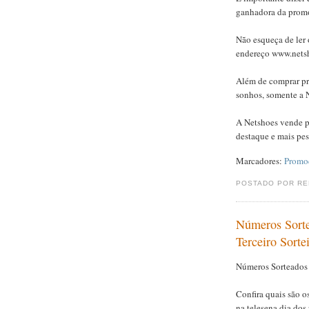
ganhadora da promo
Não esqueça de ler
endereço www.netsh
Além de comprar pr
sonhos, somente a 
A Netshoes vende p
destaque e mais pe
Marcadores:
Promo
POSTADO POR R
Números Sorte
Terceiro Sorte
Números Sorteados T
Confira quais são 
na telesena dia dos