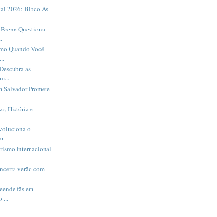
al 2026: Bloco As
Breno Questiona
.
smo Quando Você
..
Descubra as
m...
m Salvador Promete
o, História e
evoluciona o
 ...
rismo Internacional
encerra verão com
eende fãs em
 ...