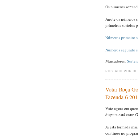
Os números sorteado
Anote os números so
primeiros sorteios 
Números primeiro so
Números segundo so
Marcadores:
Sortei
POSTADO POR R
Votar Roça G
Fazenda 6 201
Vote agora em quem
disputa está entre 
Já esta formada ma
continue no progra