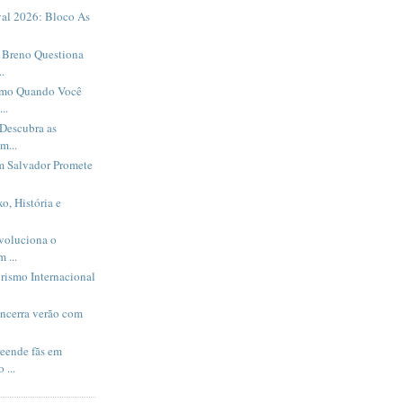
al 2026: Bloco As
Breno Questiona
.
smo Quando Você
..
Descubra as
m...
m Salvador Promete
o, História e
evoluciona o
 ...
rismo Internacional
encerra verão com
eende fãs em
 ...