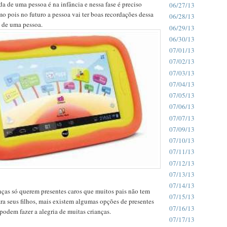
da de uma pessoa é na infância e nessa fase é preciso
06/27/13
o pois no futuro a pessoa vai ter boas recordações dessa
06/28/13
a de uma pessoa.
06/29/13
06/30/13
07/01/13
07/02/13
07/03/13
07/04/13
07/05/13
07/06/13
07/07/13
07/09/13
07/10/13
07/11/13
07/12/13
07/13/13
07/14/13
nças só querem presentes caros que muitos pais não tem
07/15/13
ra seus filhos, mais existem algumas opções de presentes
07/16/13
podem fazer a alegria de muitas crianças.
07/17/13