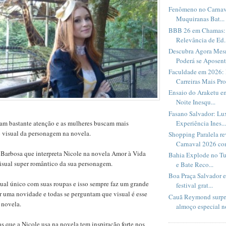
Fenômeno no Carnav
Muquiranas Bat...
BBB 26 em Chamas: 
Relevância de Ed..
Descubra Agora Me
Poderá se Aposent.
Faculdade em 2026: 
Carreiras Mais Pro
Ensaio do Araketu e
Noite Inesqu...
Fasano Salvador: Lux
Experiência Ines...
am bastante atenção e as mulheres buscam mais
o visual da personagem na novela.
Shopping Paralela r
Carnaval 2026 com
 Barbosa que interpreta Nicole na novela Amor à Vida
Bahia Explode no Tu
isual super romântico da sua personagem.
e Bate Reco...
Boa Praça Salvador 
ual único com suas roupas e isso sempre faz um grande
festival grat...
r uma novidade e todas se perguntam que visual é esse
Cauã Reymond surpr
 novela.
almoço especial no
s que a Nicole usa na novela tem inspiração forte nos