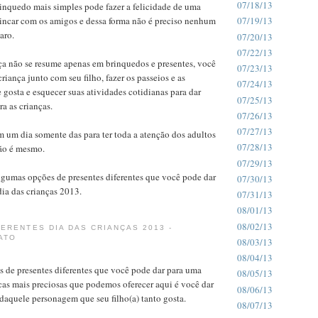
07/18/13
inquedo mais simples pode fazer a felicidade de uma
rincar com os amigos e dessa forma não é preciso nenhum
07/19/13
aro.
07/20/13
07/22/13
ça não se resume apenas em brinquedos e presentes, você
07/23/13
riança junto com seu filho, fazer os passeios e as
07/24/13
e gosta e esquecer suas atividades cotidianas para dar
07/25/13
a as crianças.
07/26/13
07/27/13
 um dia somente das para ter toda a atenção dos adultos
07/28/13
não é mesmo.
07/29/13
lgumas opções de presentes diferentes que você pode dar
07/30/13
dia das crianças 2013.
07/31/13
08/01/13
08/02/13
ERENTES DIA DAS CRIANÇAS 2013 -
ATO
08/03/13
08/04/13
 de presentes diferentes que você pode dar para uma
08/05/13
cas mais preciosas que podemos oferecer aqui é você dar
08/06/13
daquele personagem que seu filho(a) tanto gosta.
08/07/13