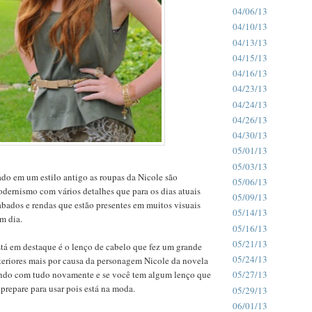
04/06/13
04/10/13
04/13/13
04/15/13
04/16/13
04/23/13
04/24/13
04/26/13
04/30/13
05/01/13
05/03/13
o em um estilo antigo as roupas da Nicole são
05/06/13
dernismo com vários detalhes que para os dias atuais
05/09/13
bados e rendas que estão presentes em muitos visuais
05/14/13
m dia.
05/16/13
05/21/13
tá em destaque é o lenço de cabelo que fez um grande
05/24/13
teriores mais por causa da personagem Nicole da novela
ando com tudo novamente e se você tem algum lenço que
05/27/13
prepare para usar pois está na moda.
05/29/13
06/01/13