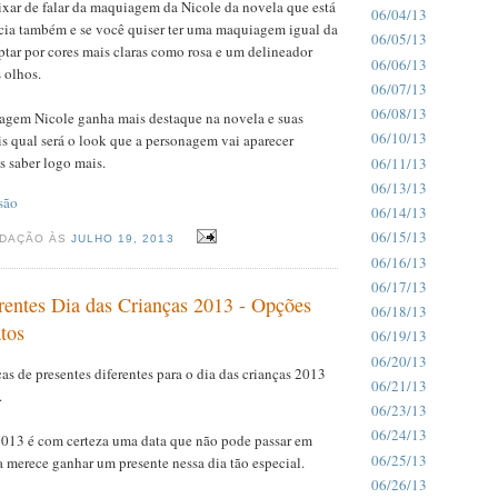
xar de falar da maquiagem da Nicole da novela que está
06/04/13
cia também e se você quiser ter uma maquiagem igual da
06/05/13
tar por cores mais claras como rosa e um delineador
06/06/13
 olhos.
06/07/13
06/08/13
nagem Nicole ganha mais destaque na novela e suas
06/10/13
s qual será o look que a personagem vai aparecer
s saber logo mais.
06/11/13
06/13/13
são
06/14/13
06/15/13
EDAÇÃO ÀS
JULHO 19, 2013
06/16/13
06/17/13
rentes Dia das Crianças 2013 - Opções
06/18/13
tos
06/19/13
06/20/13
as de presentes diferentes para o dia das crianças 2013
06/21/13
.
06/23/13
06/24/13
 2013 é com certeza uma data que não pode passar em
06/25/13
a merece ganhar um presente nessa dia tão especial.
06/26/13