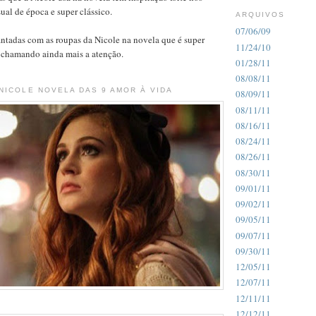
ual de época e super clássico.
ARQUIVOS
07/06/09
ntadas com as roupas da Nicole na novela que é super
11/24/10
 chamando ainda mais a atenção.
01/28/11
08/08/11
NICOLE NOVELA DAS 9 AMOR À VIDA
08/09/11
08/11/11
08/16/11
08/24/11
08/26/11
08/30/11
09/01/11
09/02/11
09/05/11
09/07/11
09/30/11
12/05/11
12/07/11
12/11/11
12/12/11