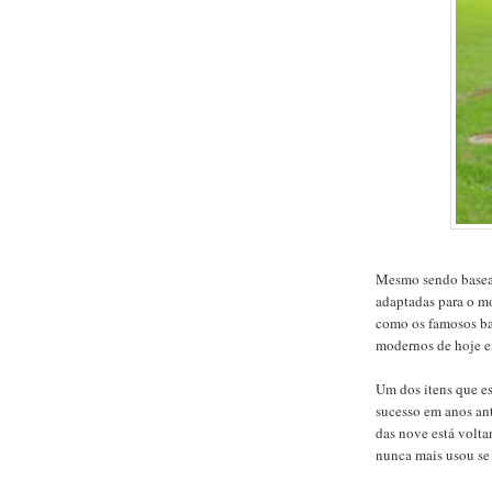
Mesmo sendo basead
adaptadas para o mo
como os famosos ba
modernos de hoje e
Um dos itens que es
sucesso em anos an
das nove está volt
nunca mais usou se 