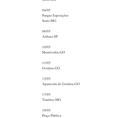
04/05
Parque Esposições
Serro-MG
06/05
Atibaia-SP
10/05
Montividiu-GO
11/05
Goiânia-GO
12/05
Aparecida de Goiânia-GO
17/05
Timóteo-MG
18/05
Praça Pública