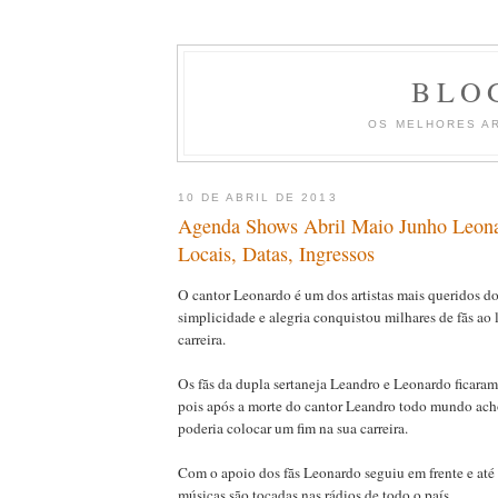
BLO
OS MELHORES A
10 DE ABRIL DE 2013
Agenda Shows Abril Maio Junho Leona
Locais, Datas, Ingressos
O cantor Leonardo é um dos artistas mais queridos do
simplicidade e alegria conquistou milhares de fãs ao
carreira.
Os fãs da dupla sertaneja Leandro e Leonardo ficara
pois após a morte do cantor Leandro todo mundo ac
poderia colocar um fim na sua carreira.
Com o apoio dos fãs Leonardo seguiu em frente e até 
músicas são tocadas nas rádios de todo o país.