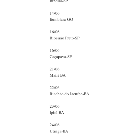
Jundiaí-SP
14/06
Itumbiara-GO
16/06
Ribeirão Preto-SP
16/06
Caçapava-SP
21/06
Mairi-BA
22/06
Riachão do Jacuípe-BA
23/06
Ipirá-BA
24/06
Utinga-BA