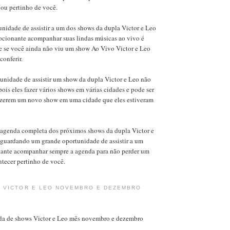
 ou pertinho de você.
nidade de assistir a um dos shows da dupla Victor e Leo
ocionante acompanhar suas lindas músicas ao vivo é
 se você ainda não viu um show Ao Vivo Victor e Leo
conferir.
unidade de assistir um show da dupla Victor e Leo não
pois eles fazer vários shows em várias cidades e pode ser
 fazerem um novo show em uma cidade que eles estiveram
 agenda completa dos próximos shows da dupla Victor e
 aguardando um grande oportunidade de assistir a um
tante acompanhar sempre a agenda para não perder um
tecer pertinho de você.
 VICTOR E LEO NOVEMBRO E DEZEMBRO
a de shows Victor e Leo mês novembro e dezembro