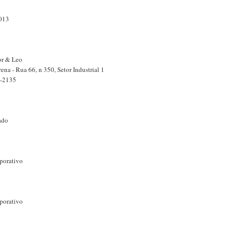
013
or & Leo
ena - Rua 66, n 350, Setor Industrial 1
5-2135
ado
porativo
porativo