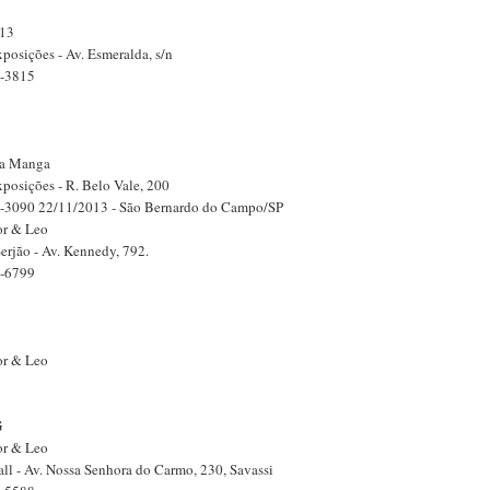
013
posições - Av. Esmeralda, s/n
1-3815
da Manga
posições - R. Belo Vale, 200
3-3090 22/11/2013 - São Bernardo do Campo/SP
or & Leo
erjão - Av. Kennedy, 792.
1-6799
or & Leo
G
or & Leo
ll - Av. Nossa Senhora do Carmo, 230, Savassi