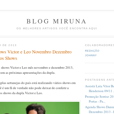
BLOG MIRUNA
OS MELHORES ARTIGOS VOCÊ ENCONTRA AQUI
O DE 2013
COLABORADORE
ows Victor e Leo Novembro Dezembro
REDAÇÃO
JOHNNY
mos Shows
e shows Victor e Leo mês novembro e dezembro 2013,
cem as próximas apresentações da dupla.
POSTAGENS ANT
las sertanejas do país está realizando vários shows em
Assistir Luta Vitor B
cê é um fã de verdade não pode deixar de conferir a
Henderson 09/11 .
s shows da dupla Victor e Leo.
Promoção Sorriso 20
Portas - Pa...
Agenda Shows Dani
Dezembro 2013 - P