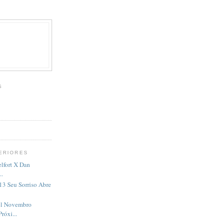
S
ERIORES
elfort X Dan
..
13 Seu Sorriso Abre
el Novembro
róxi...