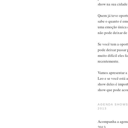
show na sua cidade
Quem já teve oportu
sabe o quanto é em
uma emoção única e
não pode deixar de 
Se você tem a oport
pode deixar passar 
muito difícil eles
recentemente.
Vamos apresentar a
Leo e se você está
show deles é impor
show que pode acon
AGENDA SHOWS
2013
Acompanha a agend
2013