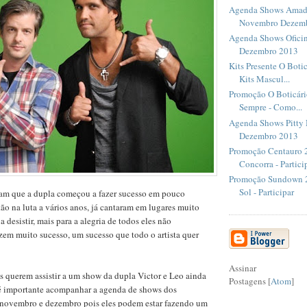
Agenda Shows Amado
Novembro Dezem
Agenda Shows Ofici
Dezembro 2013
Kits Presente O Botic
Kits Mascul...
Promoção O Boticári
Sempre - Como...
Agenda Shows Pitty
Dezembro 2013
Promoção Centauro 2
Concorra - Partici
Promoção Sundown 
Sol - Participar
am que a dupla começou a fazer sucesso em pouco
tão na luta a vários anos, já cantaram em lugares muito
a desistir, mais para a alegria de todos eles não
azem muito sucesso, um sucesso que todo o artista quer
Assinar
 querem assistir a um show da dupla Victor e Leo ainda
Postagens [
Atom
]
o é importante acompanhar a agenda de shows dos
novembro e dezembro pois eles podem estar fazendo um