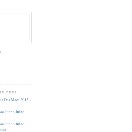
S
ERIORES
Dia Das Mães 2013 -
io Junho Julho
io Junho Julho
inho