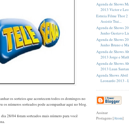
Agenda de Shows Ma
2013 Victor e Leo
Estreia Filme Thor 
Assistir Trai...
Agenda de Shows 20
Junho Gustavo L
Agenda de Shows 20
Junho Bruno e Ma
Agenda de Shows Ab
2013 Jorge e Mat
Agenda de Shows Ab
2013 Luan Santana
Agenda Shows Abril
Leonardo 2013 - L
anhar os sorteios que acontecem todos os domingos no
eu os números sorteados pode acompanhar aqui no blog.
Assinar
dia 28/04 foram sorteados mais número para você
Postagens [
Atom
]
ena.