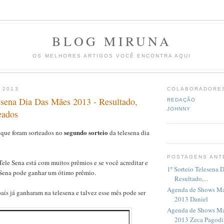
BLOG MIRUNA
OS MELHORES ARTIGOS VOCÊ ENCONTRA AQUI
 2013
COLABORADORE
lesena Dia Das Mães 2013 - Resultado,
REDAÇÃO
JOHNNY
eados
segundo sorteio
 que foram sorteados no
da telesena dia
POSTAGENS ANT
ele Sena está com muitos prêmios e se você acreditar e
1º Sorteio Telesena 
 Sena pode ganhar um ótimo prêmio.
Resultado,...
Agenda de Shows Ma
aís já ganharam na telesena e talvez esse mês pode ser
2013 Daniel
Agenda de Shows Ma
2013 Zeca Pagod