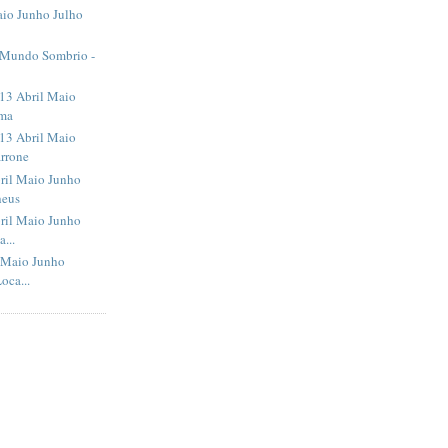
io Junho Julho
2 Mundo Sombrio -
13 Abril Maio
ima
13 Abril Maio
rrone
ril Maio Junho
heus
ril Maio Junho
...
 Maio Junho
oca...